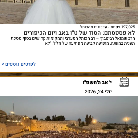
197,025 צפיות
עדכונים מהכותל
לא פספסתם: הסוד של ט"ו באב ויום הכיפורים
הרב שמואל רבינוביץ – רב הכותל המערבי והמקומות קדושים בסוף מסכת
תענית במשנה, מופיעה קביעה מפתיעה של חז"ל: "לא
לפרטים נוספים >
י' אב ה'תשפ"ו
יולי 24, 2026