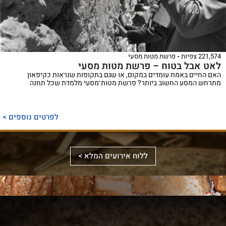
221,574 צפיות
פרשת מטות מסעי
לאט אבל בטוח – פרשת מטות מסעי
האם החיים באמת עומדים במקום, או שגם בתקופות שנראות כקיפאון
מתרחש המסע החשוב ביותר? פרשת מטות־מסעי מלמדת שכל תחנה
ספר
ייחודי
לפרטים נוספים >
המכנס,
לראשונה,
ספר
את
אלבומי
ללוח אירועים המלא >
מכלול
באמצעות
מפואר
הדינים
תמונות
המשחזר
והמנהגים
וציורים
את
למקורותיהם,
ייחודיים,
מראה
הקשורים
ממחיש
המקדש
סידור