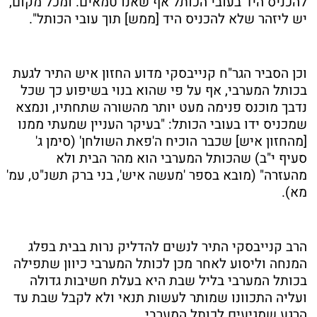
להכניס היד בעובי הכותל אף שאנו טמאים. ומכל מקום,
יש ליזהר שלא להכניס היד [ממש] תוך עובי הכותל".
וכן הסביר הגר"ח קנייבסקי מדוע החזון איש התיר לגעת
בכותל המערבי, אף על פי שהוא בנוי בשיפוע כך שכל
נדבך מוכנס פנימה מעט יותר מהשורה שתחתיו, ונמצא
שמכניס ידו בעובי הכותל: "בעיקר העניין שמעתי ממנו
[מהחזון איש] שכבר הוכיח ה'פאת השולחן' (סימן ג'
סעיף י"ב) שהכותל המערבי הוא מהר הבית ולא
מהעזרה" (מובא בספר 'מעשה איש', בני ברק תשנ"ט, עמ'
מא).
הרב קנייבסקי התיר לנשים להדליק נרות בבית בפלג
המנחה וליסוע לאחר מכן לכותל המערבי כיוון שתפילה
בכותל המערבי בליל שבת היא בעלת חשיבות גדולה
ועליה התכוונו שמותר לעשות תנאי ולא לקבל שבת עד
הרגע שמגיעים לכותל המערבי.