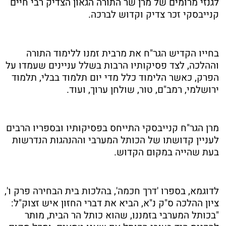
לגנזי מרומים של מרן שר התורה הגאון הצדיק רבי חיים
קנייבסקי זכר צדיק וקדוש לברכה.
בחייו הקדיש הגר"ח את מרבית זמנו ללימוד התורה
וההלכה, לצד פסיקותיו הרבות בשלל עניינים שעמדו על
הפרק, כאשר הלימוד כלל מדי יום תלמוד בבלי, תלמוד
ירושלמי, רמב"ם, טור, שולחן ערוך, ועוד.
מרן הגר"ח קנייבסקי התייחס בפסיקותיו ובספריו הרבים
לעניין קדושתו של הכותל המערבי וההנהגות הנדרשות
בעת שהייה במקום הקדוש.
לדוגמא, בספרו 'דרך חכמה', בהלכות בית הבחירה פרק ו',
ציון ההלכה ס"ק נ"א, הביא את דברי החזון איש זצוק"ל:
"בכותל המערבי בזמננו, שהוא כותל הר הבית, מותר