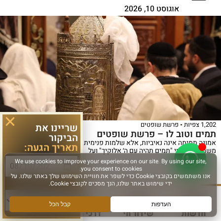
אוגוסט 10, 2026
1,202 צפיות
פרשת שופטים
שריינו את
תמים וטוב לו – פרשת שופטים
הביקור
אמונה תמימה אינה נאיביות, אלא שלמות פנימית וביטחון עמוק בבורא. על
תאריך הגעה:
משמעות הציווי "תמים תהיה עם ה׳ אלוקיך" ועל
סוג פעילות:
לפרטים נוספים >
חדשות
שידור חי
דרכי הגעה
עוד
כ"א אב ה'תשפ"ו