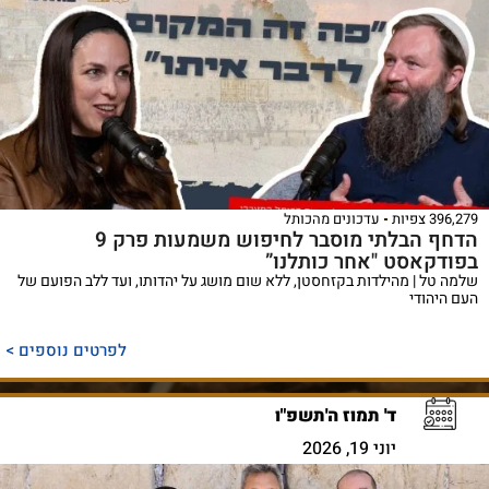
396,279 צפיות
עדכונים מהכותל
הדחף הבלתי מוסבר לחיפוש משמעות פרק 9
בפודקאסט "אחר כותלנו”
שלמה טל | מהילדות בקזחסטן, ללא שום מושג על יהדותו, ועד ללב הפועם של
העם היהודי
לפרטים נוספים >
ד' תמוז ה'תשפ"ו
יוני 19, 2026