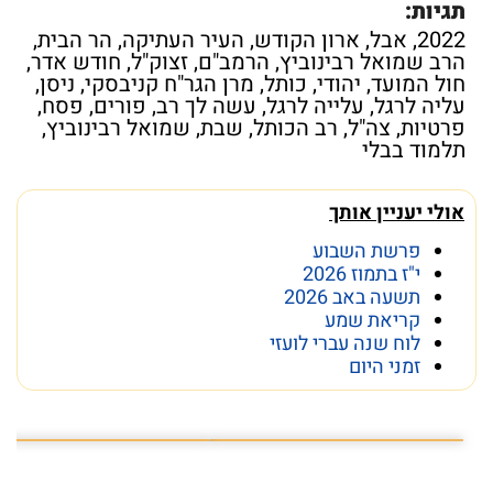
תגיות:
2022
,
אבל
,
ארון הקודש
,
העיר העתיקה
,
הר הבית
,
הרב שמואל רבינוביץ
,
הרמב"ם
,
זצוק"ל
,
חודש אדר
,
חול המועד
,
יהודי
,
כותל
,
מרן הגר"ח קניבסקי
,
ניסן
,
עליה לרגל
,
עלייה לרגל
,
עשה לך רב
,
פורים
,
פסח
,
פרטיות
,
צה"ל
,
רב הכותל
,
שבת
,
שמואל רבינוביץ
,
תלמוד בבלי
אולי יעניין אותך
פרשת השבוע
י"ז בתמוז 2026
תשעה באב 2026
קריאת שמע
לוח שנה עברי לועזי
זמני היום
10 באוגוסט 2026
פרשת השבוע פרשת ראה