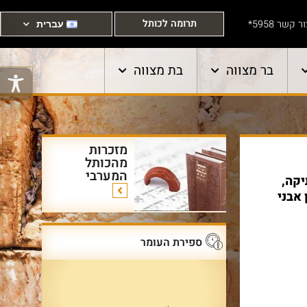
תרומה לכותל
ר קשר 5958*
עברית
בר מצווה
בת מצווה
מזכרות
מהכותל
המערבי
יקה,
אבני
ספירת העומר