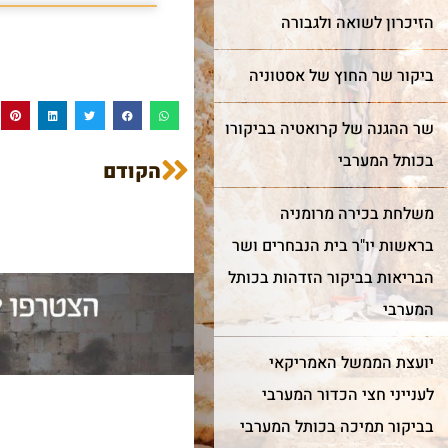
הזיכרון לשואה ולגבורה
עוד על שער השמיים >
עוד על בר מצווה >
ביקור שר החוץ של אסטוניה
שר ההגנה של קרואטיה בביקורו
בכותל המערבי
הקודם
משלחת בכירה מרומניה
בראשות יו"ר בית הנבחרים ושר
הבריאות בביקור הזדהות בכותל
המערבי
יועצת הממשל האמריקאי
לענייני חצי הכדור המערבי
בביקור תמיכה בכותל המערבי