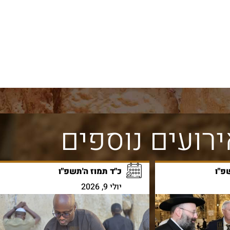
רועים נוספים
פ"ו
כ"ד תמוז ה'תשפ"ו
יולי 9, 2026