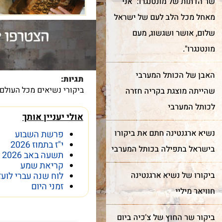
שר הדתות של מונטנגרו: "​אני
מאחל מכל הלב לעם של ישראל
שלום, אושר ושגשוג, מעם
מונטנגרו".
האבן של הכותל המערבי
תגיות:
ביקורי נשיאים מכל העולם
שהייתה מוצגת בקריה חזרה
לכותל המערבי
אולי יעניין אותך
ר מצווה
חדש!
מייצג
נשיא ארגנטינה חתם את ביקורו
פרשת השבוע
כותל
שער השמיים
י"ז בתמוז 2026
בישראל בתפילה בכותל המערבי
תשעה באב 2026
קריאת שמע
רן למורשת הכותל המערבי
מה מביא אנשים ונשים מכל
ביקורו של נשיא ארגנטינה
לוח שנה עברי לועז
מינה אתכם לחגוג בר מצווה
קצוות תבל להתרפק על
זמני היום
ותל בטקס מרגש ובאווירה
האבנים העתיקות?
חוויאר מיליי
וחדת של אחדות וקדושה.
הפרק המלא בקישור
ביקור שר החוץ של צ'כיה ביום