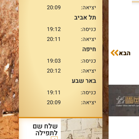
למשפחה ומדור לדור – בדיוק
יציאה:
20:09
במקום המשמעותי ביותר
עבורו.
תל אביב
עו
כניסה:
19:12
יציאה:
20:11
חיפה
עוד על שרשרת הדורות
הבא
>
כניסה:
19:03
יציאה:
20:12
באר שבע
כניסה:
19:11
יציאה:
20:09
שלח שם
לתפילה