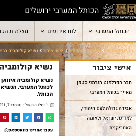
הכותל המערבי ירושלים
הכותל המערבי
לוח אירועים
מצלמות הכו
הכותל המערבי
עדכונים מהכותל
אישי ציבור
נשיא קולומביה בביק
נשיא קולומביה 
אישי ציבור
נשיא קולומביה איוואן 
חבר הפרלמנט הגרמני סטפן
לכותל המערבי. הנשיא א
מאייר בכותל המערבי
הכותל.
ג' כסלו ה'תשפ"ב נובמבר 7, 2021
אבידה גדולה לעם היהודי,
למדינת ישראל ולאומה
האמריקנית
עקבו אחרינו בוואטסאפ