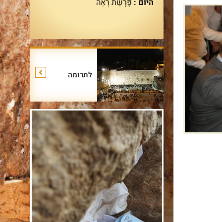
היום :
פָּרָשַׁת רְאֵה
לתרומה