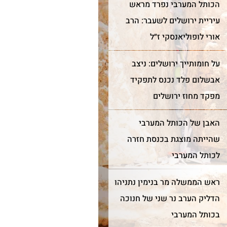
הכותל המערבי נפרד מראש
עיריית ירושלים לשעבר: הרב
אורי לופוליאנסקי ז״ל
על חומותייך ירושלים: ניצב
כותל הגלויות מספרות את
צורת הבניה המדורגת של אבני
יו של הכותל מאז
הכותל מלמדת אותנו שחומות
אבשלום פלד נכנס לתפקיד
 האבנים ההרודיאניות
הר הבית לא היו זקופות ואנכיו
מפקד מחוז ירושלים
ות נבדלות מהאחרות
אלא משופעות מעט. ניתן
הן ובאופן סיתותן
להבחין בתופעה זו בצפייה
י עם שתי מערכות
מרחוק על כותלי הר הבית.
האבן של הכותל המערבי
שהייתה מוצגת בכנסת חזרה
לכותל המערבי
ראש הממשלה מר בנימין נתניהו
הדליק הערב נר שני של חנוכה
בכותל המערבי