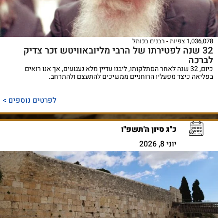
1,036,078 צפיות
רבנים בכותל
32 שנה לפטירתו של הרבי מליובאוויטש זכר צדיק
לברכה
כיום, 32 שנה לאחר הסתלקותו, ליבנו עדיין מלא געגועים, אך אנו רואים
בפליאה כיצד מפעליו הרוחניים ממשיכים להתעצם ולהתרחב.
לפרטים נוספים >
כ"ג סיון ה'תשפ"ו
יוני 8, 2026