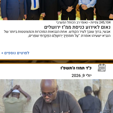
245,104 צפיות
נאומי רב הכותל המערבי
נאום לאירוע כניסת ממ"ז ירושלים
אבשי, ברוך שובך לעיר הקודש. אחת הנבואות המוכרות והמצוטטות ביותר של
הנביא ישעיהו אומרת: "עַל חוֹמֹתַיִךְ יְרוּשָׁלַ‍ִם הִפְקַדְתִּי שֹׁמְרִים,
לפרטים נוספים >
כ"ד תמוז ה'תשפ"ו
יולי 9, 2026