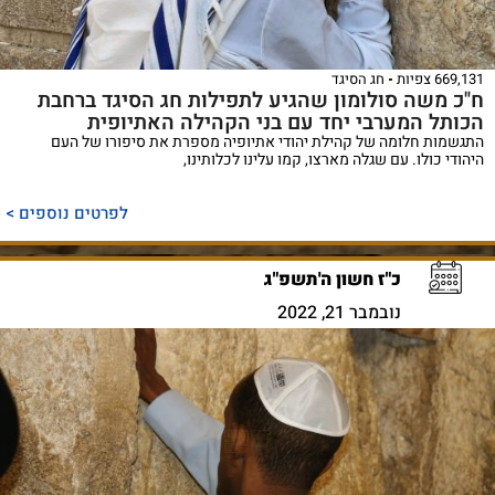
669,131 צפיות
חג הסיגד
ח"כ משה סולומון שהגיע לתפילות חג הסיגד ברחבת
הכותל המערבי יחד עם בני הקהילה האתיופית
התגשמות חלומה של קהילת יהודי אתיופיה מספרת את סיפורו של העם
היהודי כולו. עם שגלה מארצו, קמו עלינו לכלותינו,
לפרטים נוספים >
כ"ז חשון ה'תשפ"ג
נובמבר 21, 2022