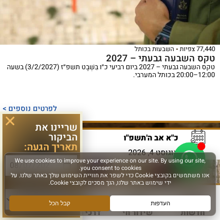
77,440 צפיות
השבעות בכותל
טקס השבעה גבעתי – 2027
טקס השבעה גבעתי – 2027 ביום רביעי כ״ו בִּשְׁבָט תשפ״ז (3/2/2027) בשעה
12:00–20:00 בכותל המערבי.
לפרטים נוספים >
שריינו את
הביקור
כ"א אב ה'תשפ"ו
תאריך הגעה:
אוגוסט 4, 2026
סוג פעילות:
חדשות
שידור חי
דרכי הגעה
עוד