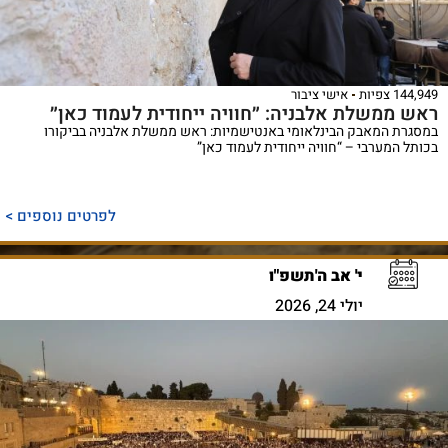
144,949 צפיות
אישי ציבור
ראש ממשלת אלבניה: ״חוויה ייחודית לעמוד כאן״
במסגרת המאבק הבינלאומי באנטישמיות: ראש ממשלת אלבניה בביקורו
בכותל המערבי – “חוויה ייחודית לעמוד כאן”
לפרטים נוספים >
י' אב ה'תשפ"ו
יולי 24, 2026