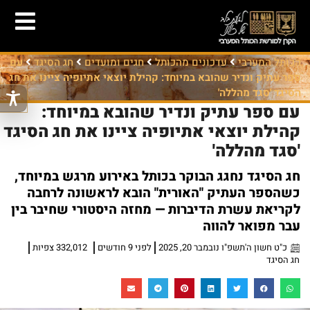
הכותל המערבי
עדכונים מהכותל
חגים ומועדים
חג הסיגד
עם
ספר עתיק ונדיר שהובא במיוחד: קהילת יוצאי אתיופיה ציינו את חג
הסיגד 'סגד מהללה'
עם ספר עתיק ונדיר שהובא במיוחד:
קהילת יוצאי אתיופיה ציינו את חג הסיגד
'סגד מהללה'
חג הסיגד נחגג הבוקר בכותל באירוע מרגש במיוחד,
כשהספר העתיק "האורית" הובא לראשונה לרחבה
לקריאת עשרת הדיברות — מחזה היסטורי שחיבר בין
עבר מפואר להווה
כ"ט חשון ה'תשפ"ו נובמבר 20, 2025
לפני 9 חודשים
332,012 צפיות
חג הסיגד