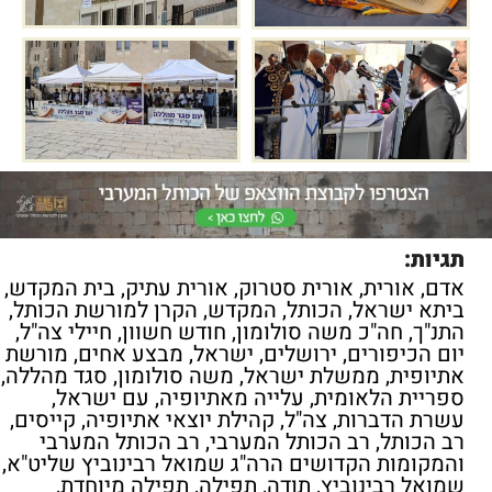
תגיות:
אדם
,
אורית
,
אורית סטרוק
,
אורית עתיק
,
בית המקדש
,
ביתא ישראל
,
הכותל
,
המקדש
,
הקרן למורשת הכותל
,
התנ"ך
,
חה"כ משה סולומון
,
חודש חשוון
,
חיילי צה"ל
,
יום הכיפורים
,
ירושלים
,
ישראל
,
מבצע אחים
,
מורשת
אתיופית
,
ממשלת ישראל
,
משה סולומון
,
סגד מהללה
,
ספריית הלאומית
,
עלייה מאתיופיה
,
עם ישראל
,
עשרת הדברות
,
צה"ל
,
קהילת יוצאי אתיופיה
,
קייסים
,
רב הכותל
,
רב הכותל המערבי
,
רב הכותל המערבי
והמקומות הקדושים הרה"ג שמואל רבינוביץ שליט"א
,
שמואל רבינוביץ
,
תודה
,
תפילה
,
תפילה מיוחדת
,