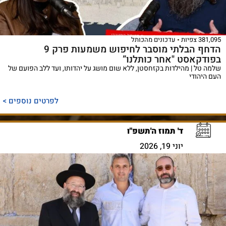
381,095 צפיות
עדכונים מהכותל
הדחף הבלתי מוסבר לחיפוש משמעות פרק 9
בפודקאסט "אחר כותלנו”
שלמה טל | מהילדות בקזחסטן, ללא שום מושג על יהדותו, ועד ללב הפועם של
העם היהודי
לפרטים נוספים >
ד' תמוז ה'תשפ"ו
יוני 19, 2026