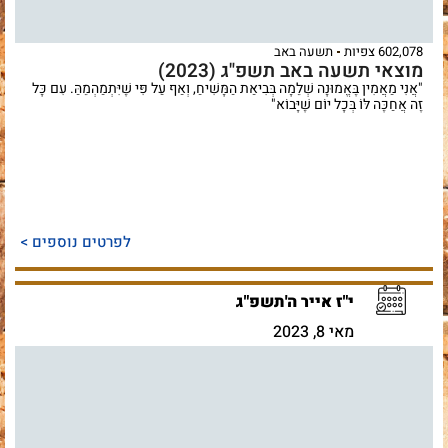
602,078 צפיות
תשעה באב
מוצאי תשעה באב תשפ"ג (2023)
"אֲנִי מַאֲמִין בֶּאֱמוּנָה שְׁלֵמָה בְּבִיאַת הַמָּשִׁיחַ, וְאַף עַל פִּי שֶׁיִּתְמַהְמֵהַּ. עִם כָּל
זֶה אֲחַכֶּה לּוֹ בְּכָל יוֹם שֶׁיָּבוֹא"
לפרטים נוספים >
י"ז אייר ה'תשפ"ג
מאי 8, 2023