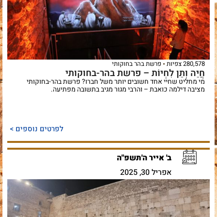
280,578 צפיות
פרשת בהר בחוקותי
חֲיֵה וְתֵן לִחְיוֹת – פרשת בהר-בחוקותי
מי מחליט שחיי אחד חשובים יותר משל חברו? פרשת בהר-בחוקותי
מציבה דילמה כואבת – והרבי מגור מגיב בתשובה מפתיעה.
לפרטים נוספים >
ב' אייר ה'תשפ"ה
אפריל 30, 2025