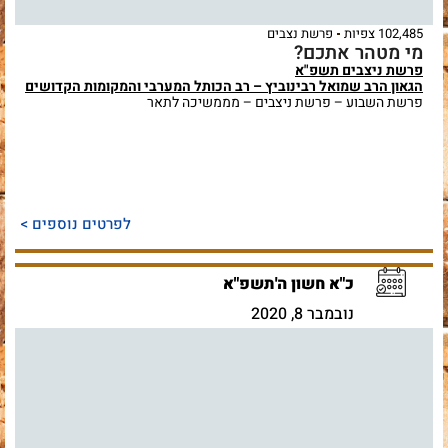
102,485 צפיות
פרשת נצבים
מי מטהר אתכם?
פרשת ניצבים תשפ"א
הגאון הרב שמואל רבינוביץ – רב הכותל המערבי והמקומות הקדושים
פרשת השבוע – פרשת ניצבים – מממשיכה לתאר
לפרטים נוספים >
כ"א חשון ה'תשפ"א
נובמבר 8, 2020