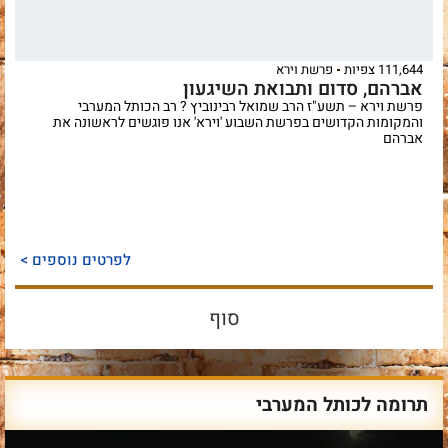
111,644 צפיות
פרשת וירא
אברהם, סדום ותבואת השיגעון
פרשת וירא – תשע"ז הרב שמואל רבינוביץ ? רב הכותל המערבי
והמקומות הקדושים בפרשת השבוע 'וירא' אנו פוגשים לראשונה את
אברהם
לפרטים נוספים >
סוף
תרומה לכותל המערבי