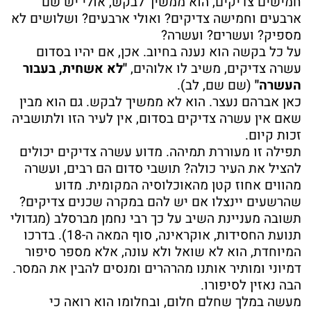
חמישים צדיקים, הוא ממשיך לבקש, אולי יש שם
ארבעים וחמישה צדיקים? ואולי ארבעים? ושלושים לא
מספיק? ועשרים? ועשרה?
על כל בקשה הוא נענה בחיוב. אכן, אם יהיו בסדום
עשרה צדיקים, משיב לו אלוהים,
"לא אשחית, בעבור
העשרה"
(שם שם, לב).
כאן אברהם נעצר. הוא לא ממשיך לבקש. גם הוא מבין
שאם אין עשרה צדיקים בסדום, אין לעיר הזו ולתושביה
זכות קיום.
תפילה זו מעוררת תמיהה. מדוע עשרה צדיקים יכולים
להציל את העיר כולה? תושבי סדום הם רבים, ועשרה
מהווים אחוז קטן מהאוכלוסיה המקומית. מדוע
שהרשעים יינצלו אם יש להם במקרה שכנים צדיקים?
תשובה מעניינת השיב על כך רבי נחמן מברסלב (מגדולי
תנועת החסידות, אוקראינה, סוף המאה ה-18). בדרכו
המיוחדת, הוא לא שואל ולא עונה, אלא מספר סיפור
דמיוני ומותיר אותנו מהרהרים ומנסים להבין את המסר.
הבה נאזין לסיפורו.
מעשה במלך שחלם חלום, ובחלומו הוא רואה כי