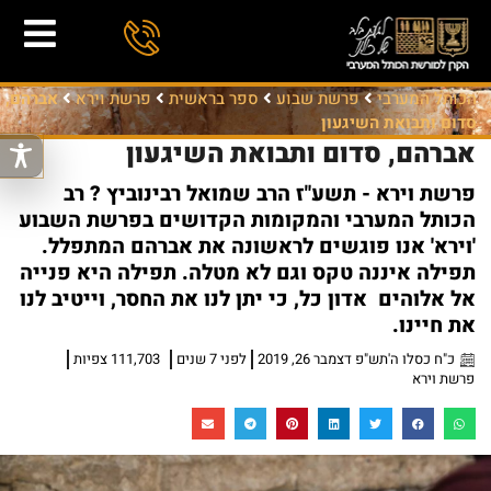
הכותל המערבי
פרשת שבוע
ספר בראשית
פרשת וירא
אברהם,
סדום ותבואת השיגעון
אברהם, סדום ותבואת השיגעון
פרשת וירא - תשע"ז הרב שמואל רבינוביץ ? רב
הכותל המערבי והמקומות הקדושים בפרשת השבוע
'וירא' אנו פוגשים לראשונה את אברהם המתפלל.
תפילה איננה טקס וגם לא מטלה. תפילה היא פנייה
אל אלוהים אדון כל, כי יתן לנו את החסר, וייטיב לנו
את חיינו.
כ"ח כסלו ה'תש"פ דצמבר 26, 2019
לפני 7 שנים
111,703 צפיות
פרשת וירא