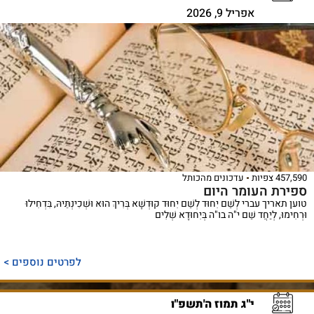
אפריל 9, 2026
457,590 צפיות
עדכונים מהכותל
ספירת העומר היום
טוען תאריך עברי לְשֵׁם יִחוּד לְשֵׁם יִחוּד קוּדְשָׁא בְּרִיךְ הוּא וּשְׁכִינְתֵּיהּ, בִּדְחִילוּ
וּרְחִימוּ, לְיַחֲד שֵׁם י"ה בו"ה בְּיִחוּדָא שְׁלִים
לפרטים נוספים >
י"ג תמוז ה'תשפ"ו