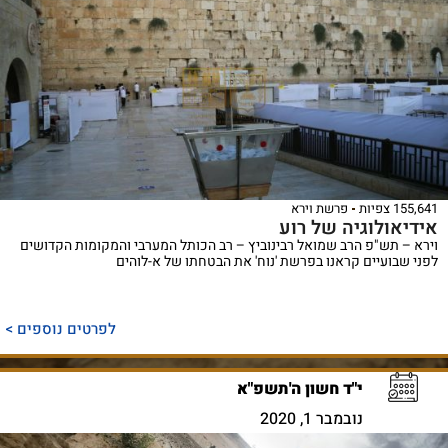
155,641 צפיות
פרשת וירא
אידיאולוגיה של רוע
וירא – תש"פ הרב שמואל רבינוביץ – רב הכותל המערבי והמקומות הקדושים
לפני שבועיים קראנו בפרשת 'נוח' את הבטחתו של א-לוהים
לפרטים נוספים >
י"ד חשון ה'תשפ"א
נובמבר 1, 2020