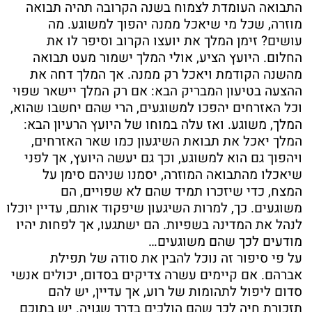
התבואה העומדת לצמוח בשנה הקרובה תהיה תבואה
מוזרה, שכל מי שיאכל ממנה יהפוך למשוגע. מה
עושים? זימן המלך את יועצו הקרוב וסיפר לו את
החלום. היועץ הציע, אולי המלך ישמור מעט תבואה
מהשנה הקודמת ויאכל רק ממנה. אך המלך דחה את
ההצעה בטיעון המבריק הבא: אם רק המלך יישאר שפוי
וכל האזרחים יהפכו למשוגעים, הרי שהם יחשבו שהוא,
המלך, משוגע. ואז עלה במוחו של היועץ הרעיון הבא:
המלך יאכל את תבואת השיגעון כמו שאר האזרחים,
ויהפוך גם הוא למשוגע, וכך גם יעשה היועץ, אך לפני
שיאכלו מהתבואה המוזרה, יסמנו שניהם סימן על
המצח, כדי שיזכרו תמיד שהם לא שפויים, הם
משוגעים. כך, למרות השיגעון שיפקוד אותם, עדיין יוכלו
לנהל את המדינה בשפיות. הם ישתגעו, אך לפחות יהיו
מודעים לכך שהם משוגעים…
על פי סיפור זה נוכל להבין את סודה של תפילת
אברהם. אם קיימים עשרה צדיקים בסדום, יכולים אנשי
סדום ליפול לתהומות של רוע, אך עדיין, יש להם
תזכורת חיה לכך שהם הולכים בדרך שגויה. יש בתוכם