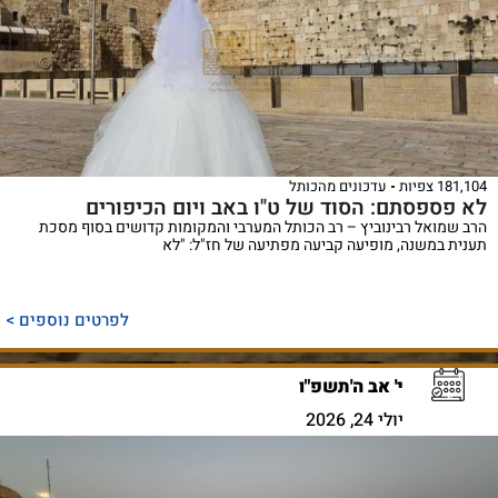
181,104 צפיות
עדכונים מהכותל
לא פספסתם: הסוד של ט"ו באב ויום הכיפורים
הרב שמואל רבינוביץ – רב הכותל המערבי והמקומות קדושים בסוף מסכת
תענית במשנה, מופיעה קביעה מפתיעה של חז"ל: "לא
לפרטים נוספים >
י' אב ה'תשפ"ו
יולי 24, 2026