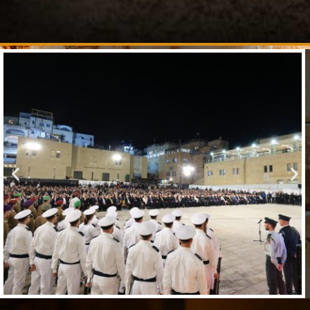
הוספה
לסף
מקורות
הר־הבית.
עצום
הוספה
לסף
להרחבה
ולהעמקה.
הוספה
לסף