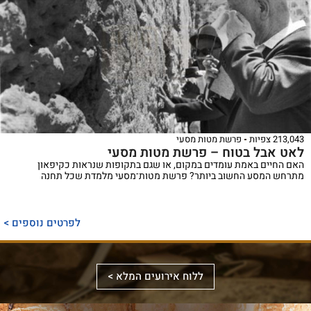
213,043 צפיות
פרשת מטות מסעי
לאט אבל בטוח – פרשת מטות מסעי
האם החיים באמת עומדים במקום, או שגם בתקופות שנראות כקיפאון
מתרחש המסע החשוב ביותר? פרשת מטות־מסעי מלמדת שכל תחנה
ספר
ייחודי
לפרטים נוספים >
המכנס,
לראשונה,
ספר
את
אלבומי
ללוח אירועים המלא >
מכלול
באמצעות
מפואר
הדינים
תמונות
המשחזר