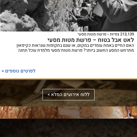
213,139 צפיות
פרשת מטות מסעי
לאט אבל בטוח – פרשת מטות מסעי
האם החיים באמת עומדים במקום, או שגם בתקופות שנראות כקיפאון
מתרחש המסע החשוב ביותר? פרשת מטות־מסעי מלמדת שכל תחנה
ספר
ייחודי
לפרטים נוספים >
המכנס,
לראשונה,
ספר
את
אלבומי
ללוח אירועים המלא >
מכלול
באמצעות
מפואר
הדינים
תמונות
המשחזר
והמנהגים
וציורים
את
למקורותיהם,
ייחודיים,
מראה
הקשורים
ממחיש
המקדש
סידור