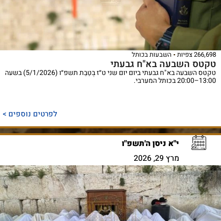
266,698 צפיות
השבעות בכותל
טקטס השבעה בא"ח גבעתי
טקטס השבעה בא"ח גבעתי ביום יום שני ט״ז בְּטֵבֵת תשפ״ו (5/1/2026) בשעה
13:00–20:00 בכותל המערבי.
לפרטים נוספים >
י"א ניסן ה'תשפ"ו
מרץ 29, 2026