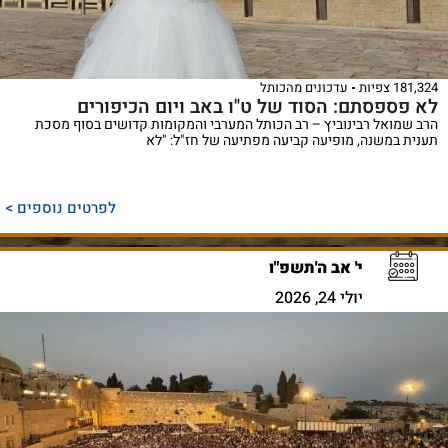
181,324 צפיות
עדכונים מהכותל
לא פספסתם: הסוד של ט"ו באב ויום הכיפורים
הרב שמואל רבינוביץ – רב הכותל המערבי והמקומות קדושים בסוף מסכת
תענית במשנה, מופיעה קביעה מפתיעה של חז"ל: "לא
לפרטים נוספים >
י' אב ה'תשפ"ו
יולי 24, 2026