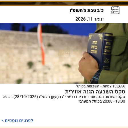
כ"ב טבת ה'תשפ"ו
ינואר 11, 2026
153,656 צפיות
השבעות בכותל
טקס השבעה הגנה אווירית
טקס השבעה הגנה אווירית ביום רביעי י״ז בְּחֶשְׁוָן תשפ״ז (28/10/2026) בשעה
13:00–20:00 בכותל המערבי.
לפרטים נוספים >