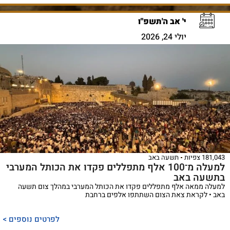
י' אב ה'תשפ"ו
יולי 24, 2026
181,043 צפיות
תשעה באב
למעלה מ־100 אלף מתפללים פקדו את הכותל המערבי
בתשעה באב
למעלה ממאה אלף מתפללים פקדו את הכותל המערבי במהלך צום תשעה
באב • לקראת צאת הצום השתתפו אלפים ברחבת
ספר
ייחודי
לפרטים נוספים >
המכנס,