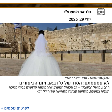
ט"ו אב ה'תשפ"ו
יולי 29, 2026
189,699 צפיות
עדכונים מהכותל
לא פספסתם: הסוד של ט"ו באב ויום הכיפורים
הרב שמואל רבינוביץ – רב הכותל המערבי והמקומות קדושים בסוף מסכת
תענית במשנה, מופיעה קביעה מפתיעה של חז"ל: "לא
לפרטים נוספים >