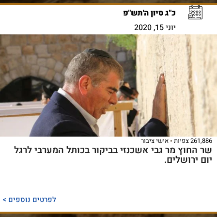
כ"ג סיון ה'תש"פ
יוני 15, 2020
261,886 צפיות
אישי ציבור
שר החוץ מר גבי אשכנזי בביקור בכותל המערבי לרגל
יום ירושלים.
לפרטים נוספים >