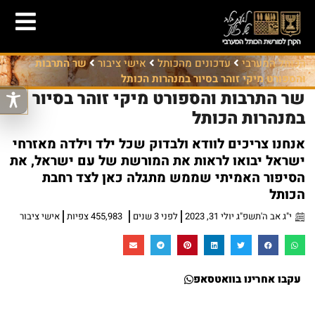
הכותל המערבי
עדכונים מהכותל
אישי ציבור
שר התרבות
והספורט מיקי זוהר בסיור במנהרות הכותל
שר התרבות והספורט מיקי זוהר בסיור
במנהרות הכותל
אנחנו צריכים לוודא ולבדוק שכל ילד וילדה מאזרחי
ישראל יבואו לראות את המורשת של עם ישראל, את
הסיפור האמיתי שממש מתגלה כאן לצד רחבת
הכותל
י"ג אב ה'תשפ"ג יולי 31, 2023
לפני 3 שנים
455,983 צפיות
אישי ציבור
עקבו אחרינו בוואטסאפ