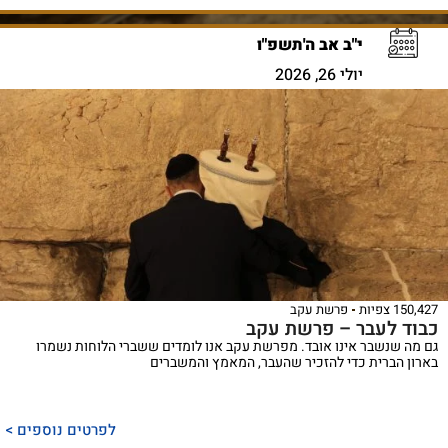
י"ב אב ה'תשפ"ו
יולי 26, 2026
150,427 צפיות
פרשת עקב
כבוד לעבר – פרשת עקב
גם מה שנשבר אינו אובד. מפרשת עקב אנו לומדים ששברי הלוחות נשמרו
בארון הברית כדי להזכיר שהעבר, המאמץ והמשברים
לפרטים נוספים >