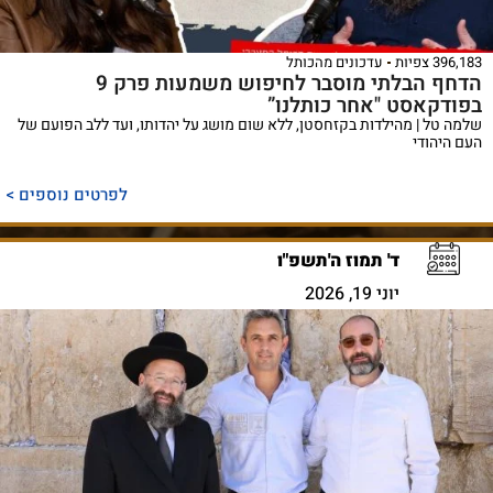
396,183 צפיות
עדכונים מהכותל
הדחף הבלתי מוסבר לחיפוש משמעות פרק 9
בפודקאסט "אחר כותלנו”
שלמה טל | מהילדות בקזחסטן, ללא שום מושג על יהדותו, ועד ללב הפועם של
העם היהודי
לפרטים נוספים >
ד' תמוז ה'תשפ"ו
יוני 19, 2026