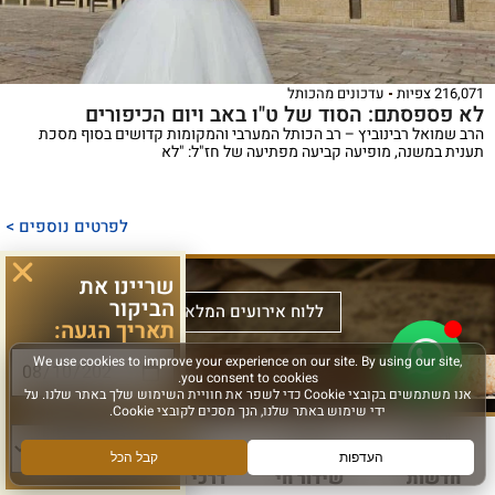
216,071 צפיות
עדכונים מהכותל
לא פספסתם: הסוד של ט"ו באב ויום הכיפורים
הרב שמואל רבינוביץ – רב הכותל המערבי והמקומות קדושים בסוף מסכת
תענית במשנה, מופיעה קביעה מפתיעה של חז"ל: "לא
ספר
ייחודי
לפרטים נוספים >
המכנס,
לראשונה,
ספר
שריינו את
הביקור
את
אלבומי
ללוח אירועים המלא >
תאריך הגעה:
מכלול
באמצעות
מפואר
הדינים
תמונות
המשחזר
והמנהגים
וציורים
את
סוג פעילות:
למקורותיהם,
ייחודיים,
מראה
הקשורים
ממחיש
המקדש
סידור
חדשות
שידור חי
דרכי הגעה
עוד
לכותל
אלבום
על
מעוצב