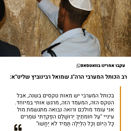
עקבו אחרינו בוואטסאפ
רב הכותל המערבי הרה"ג שמואל רבינוביץ שליט"א:
בכותל המערבי יש מאות טקסים בשנה, אבל
הטקס הזה, המעמד הזה, מרגש אותי במיוחד.
אני עומד מולכם ורואה נבואה מתגשמת מול
עיניי "עַל חוֹמֹתַיִךְ יְרוּשָׁלַ‍ִם הִפְקַדְתִּי שֹׁמְרִים
כָּל הַיּוֹם וְכָל הַלַּיְלָה תָּמִיד לֹא יֶחֱשׁוּ"