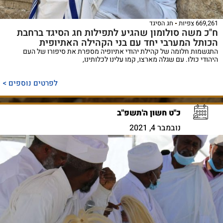
669,261 צפיות
חג הסיגד
ח"כ משה סולומון שהגיע לתפילות חג הסיגד ברחבת
הכותל המערבי יחד עם בני הקהילה האתיופית
התגשמות חלומה של קהילת יהודי אתיופיה מספרת את סיפורו של העם
היהודי כולו. עם שגלה מארצו, קמו עלינו לכלותינו,
לפרטים נוספים >
כ"ט חשון ה'תשפ"ב
נובמבר 4, 2021