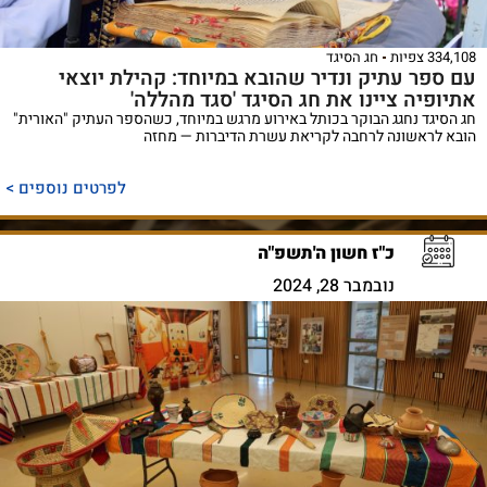
334,108 צפיות
חג הסיגד
עם ספר עתיק ונדיר שהובא במיוחד: קהילת יוצאי
אתיופיה ציינו את חג הסיגד 'סגד מהללה'
חג הסיגד נחגג הבוקר בכותל באירוע מרגש במיוחד, כשהספר העתיק "האורית"
הובא לראשונה לרחבה לקריאת עשרת הדיברות — מחזה
לפרטים נוספים >
כ"ז חשון ה'תשפ"ה
נובמבר 28, 2024