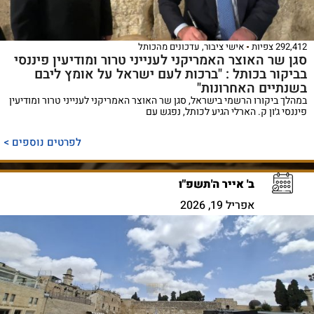
292,412 צפיות
אישי ציבור
,
עדכונים מהכותל
סגן שר האוצר האמריקני לענייני טרור ומודיעין פיננסי
בביקור בכותל : "ברכות לעם ישראל על אומץ ליבם
בשנתיים האחרונות"
במהלך ביקורו הרשמי בישראל, סגן שר האוצר האמריקני לענייני טרור ומודיעין
פיננסי ג׳ון ק. הארלי הגיע לכותל, נפגש עם
לפרטים נוספים >
ב' אייר ה'תשפ"ו
אפריל 19, 2026