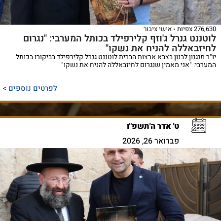
276,630 צפיות
אישי ציבור
לוטננט גנרל ג'וזף קלירפילד בכותל המערבי: "נגרום
לחיזבאללה להניח את נשקו"
יו"ר מנגנון לבנון בצבא ארצות הברית לוטננט גנרל קלירפילד בביקורו בכותל
המערבי: "אני מאמין שנגרום לחיזבאללה להניח את נשקו"
לפרטים נוספים >
ט' אדר ה'תשפ"ו
פברואר 26, 2026