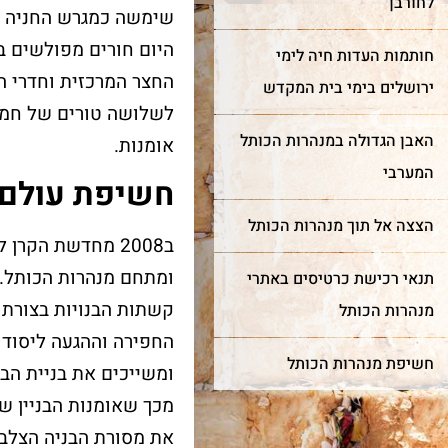
לחורבן
שימשה כמגרש החניה של
היום חורים מפולשים ב
חותמות העדות חיה לימי
החצר המרכזית וחדרי ה
ירושלים בימי בית המקדש
האבן הגדולה במנהרות הכותל
אומנות.
המערבי
חשיפת עולם 
הצצה אל תוך מנהרות הכותל
ב2008 מחדשת הקר
חדש!
מייצג
ר מצווה
ומתחם מנהרות הכותל.
תנאי רכישת כרטיסים באתרי
שער השמיים
כותל
קשתות הבנויות בצורת 
מנהרות הכותל
מה מביא אנשים ונשים מכל
רן למורשת הכותל המערבי
חשיפת מנהרות הכותל
קצוות תבל להתרפק על
ומשייכים את בניית הב
מינה אתכם לחגוג בר מצווה
האבנים העתיקות?
ותל בטקס מרגש ובאווירה
מכך שאומנות הבניין ש
וחדת של אחדות וקדושה.
את מסורת הבניה הצלבנ