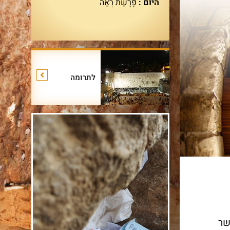
היום :
פָּרָשַׁת רְאֵה
לתרומה
ן אשר