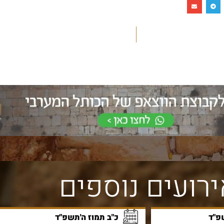
אבני הכותל הגלויות מספרות את
צורת הבניה המדורג
תולדותיו של הכותל מאז
הכותל מלמדת אות
ת
החורבן. האבנים ההרודיאניות
הר הבית לא היו זק
המקוריות נבדלות מהאחרות
אלא משופעות מעט.
במידותיהן ובאופן סיתותן
להבחין בתופעה זו 
הייחודי עם שתי מערכות
מרחוק על כותלי הר
שוליים.
רועים נוספים
שפ"ד
כ"ב תמוז ה'תשפ"ד