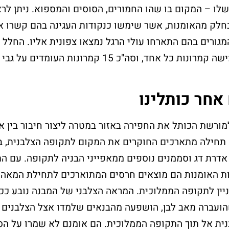
ו – המקום בו שהו החמורים, הסוסים והמספוא. ניתן לרא
חלק מהאומנות, אשר שימשו כנקודות העגינה בהם קשרו א
מגורים בהם התארחו עולי הרגל נמצאו צפונית אליו. החלל 
לשלושה טורים של חמישה קמרונות כל אחד, וסה"כ 15 קמרונות העומד
אחר כותלינו
ן למורשת הכותל את החפירה באזור במטרה ליצור חיבור בין א
חלאקה בכותל
שלח פת
 תחילה מתארכים החוקרים את המקום לתקופה הצלבנית, 
המערבי
לכותל
אדרת דג וסממנים נוספים ממאפייני הבניה לתקופה. עם ה
את הטקס יערוך מדריך מקצועי
רוצים לשים פתק 
ניין לתקופה הממלוכית. המראה הצלבני של המבנה נובע ככ
אשר יפגוש את המשפחה
באפשרותכם להגי
בשערי הכותל
אישי?
הועברה מאב לבן, הושפעה מהבנאים שלמדו אצל הצלבנים 
וילווה אתכם במהלך הארוע.
ית אל תוך התקופה הממלוכית. הם אומנם לא שמרו על הס
אנחנו כאן לסייע