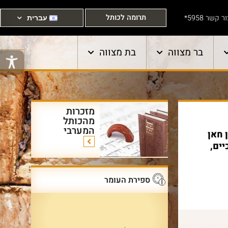
תרומה לכותל
ר קשר 5958*
עברית
בר מצווה
בת מצווה
מזכרות
מהכותל
המערבי
 חאן
 חינוכיים,
ספירת העומר