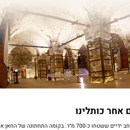
 אחר כותלינו
אחר כותלנו הינו חלל רחב ידיים ששטחו כ-700 מ״ר. בקומה התחתונה של החא