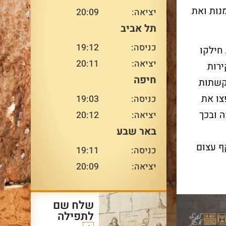
למשפחה ומדור לדור – בדיוק
נות ואת
יציאה:
20:09
במקום המשמעותי ביותר
תל אביב
עבורו.
עו
כניסה:
19:12
חילקו
יציאה:
20:11
רות
חיפה
בקשתות
עוד על שרשרת הדורות
>
צו את
כניסה:
19:03
 ובכך
יציאה:
20:12
באר שבע
ף עצום
כניסה:
19:11
יציאה:
20:09
שלח שם
לתפילה