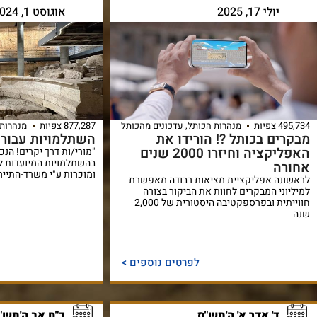
יולי 17, 2025
אוגוסט 1, 2024
495,734 צפיות
מנהרות הכותל
,
עדכונים מהכותל
877,287 צפיות
מנהרות 
מבקרים בכותל ?! הורידו את
השתלמויות עבור מ
האפליקציה וחיזרו 2000 שנים
"מורי/ות דרך יקרים! הנ
בהשתלמויות המיועדות ל
אחורה
ומוכרות ע"י משרד-התיירו
לראשונה אפליקציית מציאות רבודה מאפשרת
למיליוני המבקרים לחוות את הביקור בצורה
חווייתית ובפרספקטיבה היסטורית של 2,000
שנה
לפרטים נוספים >
ד' אדר א' ה'תש"ס
כ"ח אב ה'תש"