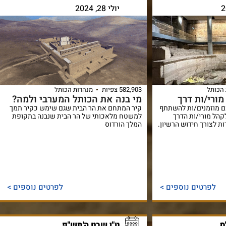
יולי 28, 2024
הכותל
582,903 צפיות
מנהרות הכותל
ורי/ות דרך
מי בנה את הכותל המערבי ולמה?
כם מוזמנים/ות להשתתף
קיר המתחם את הר הבית שגם שימש כקיר תמך
קהל מורי/ות הדרך
למשטח מלאכותי של הר הבית שנבנה בתקופת
ת לצורך חידוש הרשיון.
המלך הורדוס
לפרטים נוספים >
לפרטים נוספים >
ס
ט"ו שבט ה'תש"פ