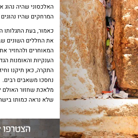
האלכסוני שהיה נהוג א
המרחקים שהיו נהוגים ב
עוד על שער השמיים >
עוד על בר מצווה >
כאמור, בעת התגלותו ה
את החללים השונים שב
המאוחרים ולהחזיר את 
הענקיות והאומנות הגדו
התקרה, כאן תיקנו וחי
נחסכו משאבים רבים.
מלאכת שחזור האולם לו
שלא נראה כמותו בישר