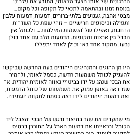
הרבגונית של אותו הצער הלאומי, התובע את עלבונו
בנוסח זמנו ובהתאמה לתנאי כל תקופה וכל מקום…
מבטי אהבה, געגועים בלתי-ברורים, דמעות, דמעות עלבון
ותפילה וכיסופים חרישיים – זוהי שפת כל השדרות
הרחבות, ואפילו של 'הנשמות האילמות'… ולכותל אין
הבדל בין ארצות ותקופות. הדמעות מלב עם אחד כולן
נבעו, ממקור אחד באו וכולן לאחד יתפללו.
היו מן ההוגים והמנהיגים היהודים בעת החדשה שביקשו
להעניק לכותל משמעות חדשה, כסמל לאומי, ולהמיר
את הבכי שנהג על ידו בביטויי גאווה לאומית יהודית, אך
שזר ראה באופן עמוק את משמעותו של כותל הדמעות,
ואת דמעות היהודים לידו ראה כפתח לתקווה העתידה.
מי שהקדים את שזר בתיאור נרגש של הבכי והאבל ליד
הכותל ובראייתו את דמעות האבל על החורבן כבסיס
לתקווה לעתיד, היה המשורר הנודע נפתלי הרץ אימבר,