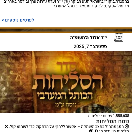
במסגרת ביקורו בישראל הגיע הבוקר (א') יו"ר ועדת ניירות ערך ובורסה בארה"ב
מר פול אטקינס לביקור ותפילה בכותל המערבי.
לפרטים נוספים >
י"ד אלול ה'תשפ"ה
ספטמבר 7, 2025
1,885,638 צפיות
סליחות
נוסח הסליחות
🔇 הנגן מתחיל במצב השתקה – אפשר ללחוץ על הרמקול כדי לשמוע קול. ❌
סליחות בשידור חי 🔄 🔇