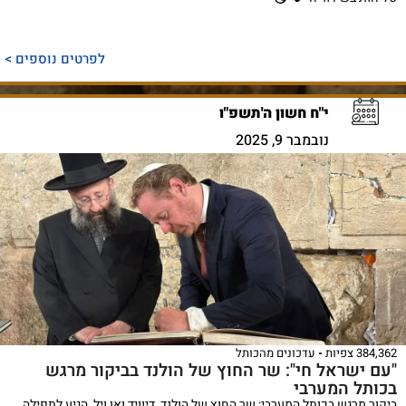
לפרטים נוספים >
י"ח חשון ה'תשפ"ו
נובמבר 9, 2025
384,362 צפיות
עדכונים מהכותל
"עם ישראל חי": שר החוץ של הולנד בביקור מרגש
בכותל המערבי
ביקור מרגש בכותל המערבי: שר החוץ של הולנד, דיוויד ואן ויל, הגיע לתפילה