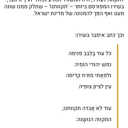
בשירו המפורסם ביותר – 'תקוותנו' – שחלק ממנו שונה
מעט ואף הפך להמנונה של מדינת ישראל.
וכך כתב אימבר בשירו:
כֹּל עוד בָלֵבב פנימה
נפש יהודי הוֹמִיה
ולפאֲתי מזרח קדימה
עין לציון צופִיה
עוד לא אָבדה תקוותנו,
התקווה הנושָנה: