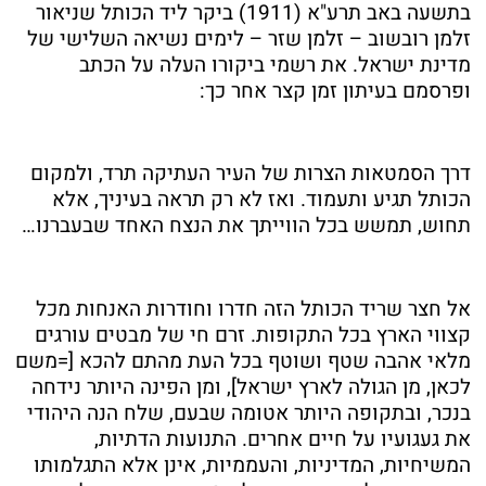
בתשעה באב תרע"א (1911) ביקר ליד הכותל שניאור
זלמן רובשוב – זלמן שזר – לימים נשיאה השלישי של
מדינת ישראל. את רשמי ביקורו העלה על הכתב
ופרסמם בעיתון זמן קצר אחר כך:
דרך הסמטאות הצרות של העיר העתיקה תרד, ולמקום
הכותל תגיע ותעמוד. ואז לא רק תראה בעיניך, אלא
תחוש, תמשש בכל הווייתך את הנצח האחד שבעברנו…
אל חצר שריד הכותל הזה חדרו וחודרות האנחות מכל
קצווי הארץ בכל התקופות. זרם חי של מבטים עורגים
מלאי אהבה שטף ושוטף בכל העת מהתם להכא [=משם
לכאן, מן הגולה לארץ ישראל], ומן הפינה היותר נידחה
בנכר, ובתקופה היותר אטומה שבעם, שלח הנה היהודי
את געגועיו על חיים אחרים. התנועות הדתיות,
המשיחיות, המדיניות, והעממיות, אינן אלא התגלמותו