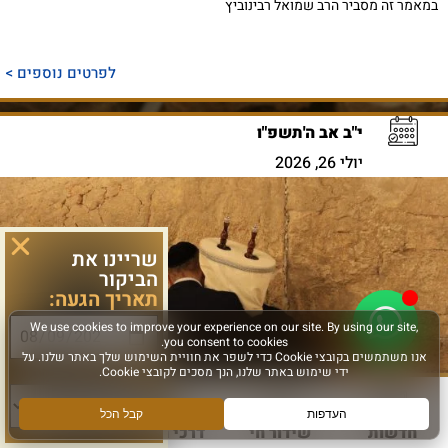
במאמר זה מסביר הרב שמואל רבינוביץ
לפרטים נוספים >
י"ב אב ה'תשפ"ו
יולי 26, 2026
שריינו את
הביקור
תאריך הגעה:
סוג פעילות:
166,666 צפיות
פרשת עקב
כבוד לעבר – פרשת עקב
חדשות
שידור חי
דרכי הגעה
עוד
גם מה שנשבר אינו אובד. מפרשת עקב אנו לומדים ששברי הלוחות נשמרו