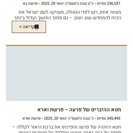
236,537 צפיות
כ"ט טבת ה'תשפ"ה ינואר 29, 2025
פרשת בא
מצווה אחת, רגע לפני הגאולה, מעניקה לעם ישראל את
הכוח להתחדש שוב ושוב – גם מתוך החושך הגדול ביותר
קריאה >
חטא ההיבריס של פרעה – פרשת וארא
345,495 צפיות
כ' טבת ה'תשפ"ה ינואר 20, 2025
פרשת וארא
חטא היוהרה של פרעה והפיכתו את ברכת היאור לקללה –
סיפור על כוח, גאווה ועונש שמלמד על חשיבות הענווה