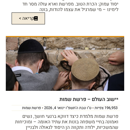
יסוד עמוק: הכרת הטוב. מפרשת וארא עולה מסר חד
לימינו – מי שמרגיל את עצמו להודות, בונה
קריאה >
יישוב העולם – פרשת שמות
196,953 צפיות
ט"ו טבת ה'תשפ"ו ינואר 4, 2026
פרשת שמות
פרשת שמות מלמדת כיצד דווקא ברגעי חושך, נשים
ואמונה בחיי משפחה בונות את עתיד האומה – ומוכיחות
שהמשכיות, ילודה ותקווה הן היסוד לגאולה ולבניין