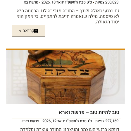
250,823 צפיות
כ"ט טבת ה'תשפ"ו ינואר 18, 2026
פרשת בא
גם ברגעי גאולה ולחץ – התורה מזכירה לנו: הבטחה היא
לא סיסמה. מילה שנאמרה חייבת להתקיים, כי אמון הוא
יסוד הגאולה.
קריאה >
טוב להיות טוב – פרשת וארא
227,169 צפיות
כ"ג טבת ה'תשפ"ו ינואר 12, 2026
פרשת וארא
דווקא ברגעי העוצמה והניצחון, התורה עוצרת ומלמדת