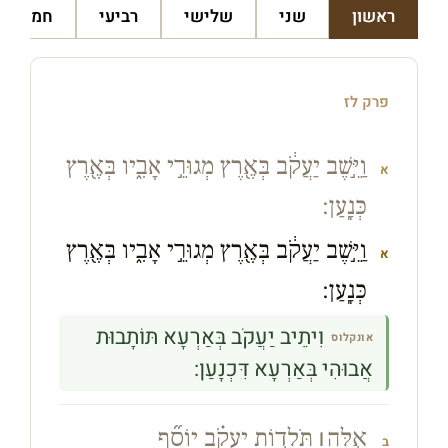
ראשון
שני
שלישי
רביעי
חמישי
פרק לז
וַיֵּ֣שֶׁב יַעֲקֹ֔ב בְּאֶ֖רֶץ מְגוּרֵ֣י אָבִ֑יו בְּאֶ֖רֶץ
א
כְּנָֽעַן׃
וַיֵּ֣שֶׁב יַעֲקֹ֔ב בְּאֶ֖רֶץ מְגוּרֵ֣י אָבִ֑יו בְּאֶ֖רֶץ
א
כְּנָֽעַן׃
וִיתֵיב יַעֲקֹב בְּאַרְעָא תּוֹתָבוּת
אונקלוס
אֲבוּהִי בְּאַרְעָא דִּכְנָעַן:
אֵ֣לֶּה
׀
תֹּלְד֣וֹת יַעֲקֹ֗ב יוֹסֵ֞ף
ב