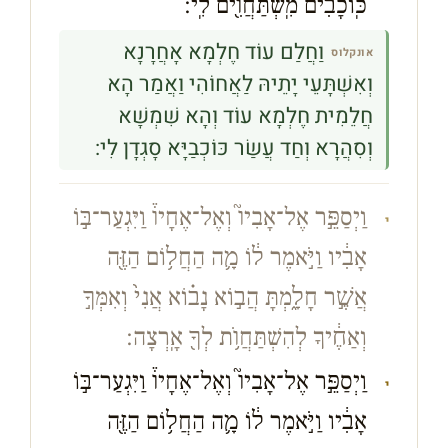
כּֽוֹכָבִ֔ים מִֽשְׁתַּחֲוִ֖ים לִֽי׃
וַחֲלַם עוֹד חֶלְמָא אָחֲרָנָא
אונקלוס
וְאִשְׁתָּעֵי יָתֵיהּ לַאֲחוֹהִי וַאֲמַר הָא
חֲלֵמִית חֶלְמָא עוֹד וְהָא שִׁמְשָׁא
וְסִהֲרָא וְחַד עֲשַׂר כּוֹכְבַיָּא סָגְדָן לִי:
וַיְסַפֵּ֣ר אֶל־אָבִיו֮ וְאֶל־אֶחָיו֒ וַיִּגְעַר־בּ֣וֹ
י
אָבִ֔יו וַיֹּ֣אמֶר ל֔וֹ מָ֛ה הַחֲל֥וֹם הַזֶּ֖ה
אֲשֶׁ֣ר חָלָ֑מְתָּ הֲב֣וֹא נָב֗וֹא אֲנִי֙ וְאִמְּךָ֣
וְאַחֶ֔יךָ לְהִשְׁתַּחֲוֺ֥ת לְךָ֖ אָֽרְצָה׃
וַיְסַפֵּ֣ר אֶל־אָבִיו֮ וְאֶל־אֶחָיו֒ וַיִּגְעַר־בּ֣וֹ
י
אָבִ֔יו וַיֹּ֣אמֶר ל֔וֹ מָ֛ה הַחֲל֥וֹם הַזֶּ֖ה