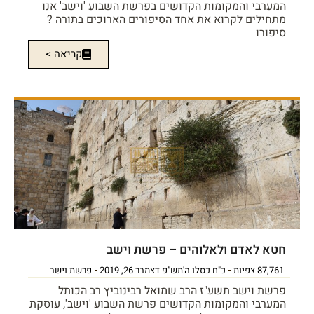
המערבי והמקומות הקדושים בפרשת השבוע 'וישב' אנו
מתחילים לקרוא את אחד הסיפורים הארוכים בתורה ?
סיפורו
קריאה >
חטא לאדם ולאלוהים – פרשת וישב
87,761 צפיות
כ"ח כסלו ה'תש"פ דצמבר 26, 2019
פרשת וישב
פרשת וישב תשע"ז הרב שמואל רבינוביץ רב הכותל
המערבי והמקומות הקדושים פרשת השבוע 'וישב', עוסקת