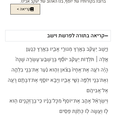
ברובה בקורותיו של יוסף, בנו האהוב של יעקב אבינו.
קריאה >
קריאה בתורה לפרשת וישב
וַיֵּ֣שֶׁב יַעֲקֹ֔ב בְּאֶ֖רֶץ מְגוּרֵ֣י אָבִ֑יו בְּאֶ֖רֶץ כְּנָֽעַן׃
אֵ֣לֶּה
׀
תֹּלְד֣וֹת יַעֲקֹ֗ב יוֹסֵ֞ף בֶּן־שְׁבַֽע־עֶשְׂרֵ֤ה שָׁנָה֙
הָיָ֨ה רֹעֶ֤ה אֶת־אֶחָיו֙ בַּצֹּ֔אן וְה֣וּא נַ֗עַר אֶת־בְּנֵ֥י בִלְהָ֛ה
וְאֶת־בְּנֵ֥י זִלְפָּ֖ה נְשֵׁ֣י אָבִ֑יו וַיָּבֵ֥א יוֹסֵ֛ף אֶת־דִּבָּתָ֥ם רָעָ֖ה
אֶל־אֲבִיהֶֽם׃
וְיִשְׂרָאֵ֗ל אָהַ֤ב אֶת־יוֹסֵף֙ מִכׇּל־בָּנָ֔יו כִּֽי־בֶן־זְקֻנִ֥ים ה֖וּא
ל֑וֹ וְעָ֥שָׂה ל֖וֹ כְּתֹ֥נֶת פַּסִּֽים׃