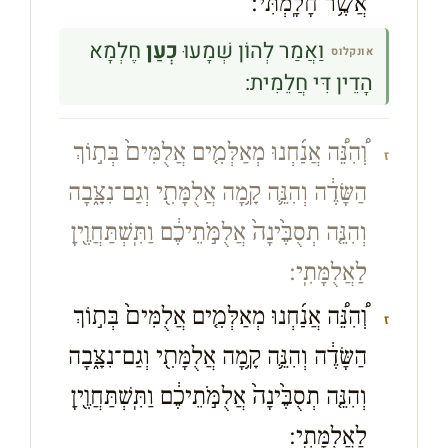
אֲשֶׁ֥ר חָלָֽמְתִּי׃
וַאֲמַר לְהוֹן שְׁמָעוּ
כְעַן
חֶלְמָא
אונקלוס
הָדֵין דִּי חֲלֵמִית:
וְ֠הִנֵּ֠ה אֲנַ֜חְנוּ מְאַלְּמִ֤ים אֲלֻמִּים֙ בְּת֣וֹךְ
ז
הַשָּׂדֶ֔ה וְהִנֵּ֛ה קָ֥מָה אֲלֻמָּתִ֖י וְגַם־נִצָּ֑בָה
וְהִנֵּ֤ה תְסֻבֶּ֙ינָה֙ אֲלֻמֹּ֣תֵיכֶ֔ם וַתִּֽשְׁתַּחֲוֶ֖יןָ
לַאֲלֻמָּתִֽי׃
וְ֠הִנֵּ֠ה אֲנַ֜חְנוּ מְאַלְּמִ֤ים אֲלֻמִּים֙ בְּת֣וֹךְ
ז
הַשָּׂדֶ֔ה וְהִנֵּ֛ה קָ֥מָה אֲלֻמָּתִ֖י וְגַם־נִצָּ֑בָה
וְהִנֵּ֤ה תְסֻבֶּ֙ינָה֙ אֲלֻמֹּ֣תֵיכֶ֔ם וַתִּֽשְׁתַּחֲוֶ֖יןָ
לַאֲלֻמָּתִֽי׃