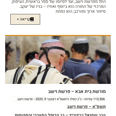
החל מפרשת וישב, ועד לסיומו של ספר בראשית, העיסוק
המרכזי של התורה הוא ביוסף ואחיו – בניו של יעקב.
סיפור ארוך ומורכב; הוא נפתח
קריאה >
מורשת בית אבא – פרשת וישב
113,506 צפיות
כ"ג כסלו ה'תשפ"א דצמבר 9, 2020
פרשת וישב
תשפ"א
– פרשת וישב
הרב שמואל רבינוביץ – רב הכותל המערבי והמקומות