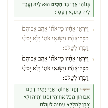
בְּנוֹהִי אֲרֵי בַר
חַכִּים
הוּא לֵיהּ וַעֲבַד
לֵיהּ כִּתּוּנָא דְפַסֵּי:
וַיִּרְא֣וּ אֶחָ֗יו כִּֽי־אֹת֞וֹ אָהַ֤ב אֲבִיהֶם֙
ד
מִכׇּל־אֶחָ֔יו וַֽיִּשְׂנְא֖וּ אֹת֑וֹ וְלֹ֥א יָכְל֖וּ
דַּבְּר֥וֹ לְשָׁלֹֽם׃
וַיִּרְא֣וּ אֶחָ֗יו כִּֽי־אֹת֞וֹ אָהַ֤ב אֲבִיהֶם֙
ד
מִכׇּל־אֶחָ֔יו וַֽיִּשְׂנְא֖וּ אֹת֑וֹ וְלֹ֥א יָכְל֖וּ
דַּבְּר֥וֹ לְשָׁלֹֽם׃
וַחֲזוֹ אֲחוֹהִי אֲרֵי יָתֵיהּ רְחֵם
אונקלוס
אֲבוּהוֹן מִכָּל אֲחוֹהִי וּסְנוֹ יָתֵיהּ וְלָא
צָבָן
לְמַלָּלָא עִמֵּיהּ לִשְׁלָם: