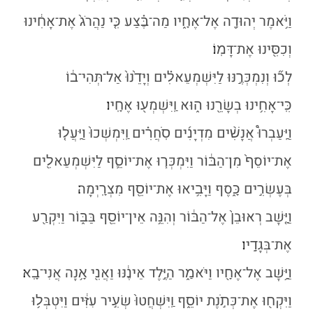
וַיֹּ֥אמֶר יְהוּדָ֖ה אֶל־אֶחָ֑יו מַה־בֶּ֗צַע כִּ֤י נַהֲרֹג֙ אֶת־אָחִ֔ינוּ
וְכִסִּ֖ינוּ אֶת־דָּמֽוֹ׃
לְכ֞וּ וְנִמְכְּרֶ֣נּוּ לַיִּשְׁמְעֵאלִ֗ים וְיָדֵ֙נוּ֙ אַל־תְּהִי־ב֔וֹ
כִּֽי־אָחִ֥ינוּ בְשָׂרֵ֖נוּ ה֑וּא וַֽיִּשְׁמְע֖וּ אֶחָֽיו׃
וַיַּֽעַבְרוּ֩ אֲנָשִׁ֨ים מִדְיָנִ֜ים סֹֽחֲרִ֗ים וַֽיִּמְשְׁכוּ֙ וַיַּֽעֲל֤וּ
אֶת־יוֹסֵף֙ מִן־הַבּ֔וֹר וַיִּמְכְּר֧וּ אֶת־יוֹסֵ֛ף לַיִּשְׁמְעֵאלִ֖ים
בְּעֶשְׂרִ֣ים כָּ֑סֶף וַיָּבִ֥יאוּ אֶת־יוֹסֵ֖ף מִצְרָֽיְמָה׃
וַיָּ֤שׇׁב רְאוּבֵן֙ אֶל־הַבּ֔וֹר וְהִנֵּ֥ה אֵין־יוֹסֵ֖ף בַּבּ֑וֹר וַיִּקְרַ֖ע
אֶת־בְּגָדָֽיו׃
וַיָּ֥שׇׁב אֶל־אֶחָ֖יו וַיֹּאמַ֑ר הַיֶּ֣לֶד אֵינֶ֔נּוּ וַאֲנִ֖י אָ֥נָה אֲנִי־בָֽא׃
וַיִּקְח֖וּ אֶת־כְּתֹ֣נֶת יוֹסֵ֑ף וַֽיִּשְׁחֲטוּ֙ שְׂעִ֣יר עִזִּ֔ים וַיִּטְבְּל֥וּ