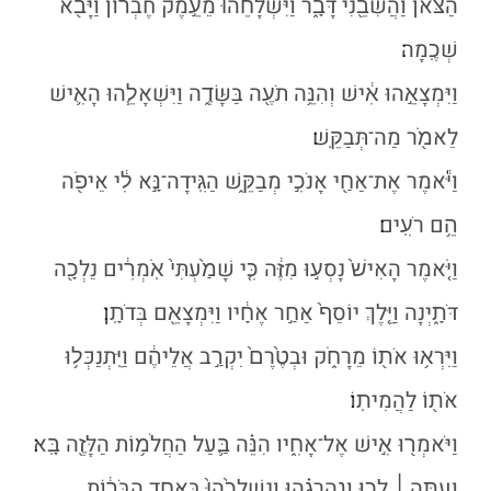
הַצֹּ֔אן וַהֲשִׁבֵ֖נִי דָּבָ֑ר וַיִּשְׁלָחֵ֙הוּ֙ מֵעֵ֣מֶק חֶבְר֔וֹן וַיָּבֹ֖א
שְׁכֶֽמָה׃
וַיִּמְצָאֵ֣הוּ אִ֔ישׁ וְהִנֵּ֥ה תֹעֶ֖ה בַּשָּׂדֶ֑ה וַיִּשְׁאָלֵ֧הוּ הָאִ֛ישׁ
לֵאמֹ֖ר מַה־תְּבַקֵּֽשׁ׃
וַיֹּ֕אמֶר אֶת־אַחַ֖י אָנֹכִ֣י מְבַקֵּ֑שׁ הַגִּֽידָה־נָּ֣א לִ֔י אֵיפֹ֖ה
הֵ֥ם רֹעִֽים׃
וַיֹּ֤אמֶר הָאִישׁ֙ נָסְע֣וּ מִזֶּ֔ה כִּ֤י שָׁמַ֙עְתִּי֙ אֹֽמְרִ֔ים נֵלְכָ֖ה
דֹּתָ֑יְנָה וַיֵּ֤לֶךְ יוֹסֵף֙ אַחַ֣ר אֶחָ֔יו וַיִּמְצָאֵ֖ם בְּדֹתָֽן׃
וַיִּרְא֥וּ אֹת֖וֹ מֵרָחֹ֑ק וּבְטֶ֙רֶם֙ יִקְרַ֣ב אֲלֵיהֶ֔ם וַיִּֽתְנַכְּל֥וּ
אֹת֖וֹ לַהֲמִיתֽוֹ׃
וַיֹּאמְר֖וּ אִ֣ישׁ אֶל־אָחִ֑יו הִנֵּ֗ה בַּ֛עַל הַחֲלֹמ֥וֹת הַלָּזֶ֖ה בָּֽא׃
וְעַתָּ֣ה
׀
לְכ֣וּ וְנַֽהַרְגֵ֗הוּ וְנַשְׁלִכֵ֙הוּ֙ בְּאַחַ֣ד הַבֹּר֔וֹת