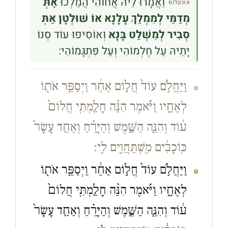
וַאֲמָרוּ לֵיהּ אֲחוֹהִי הֲמַלְכוּ
אַתְּ
אונקלוס
מְדַמֵּי לְמִמְלַךְ עָלָנָא אוֹ שׁוּלְטָן אַתְּ
סְבִיר לְמִשְׁלַט בָּנָא
וְאוֹסִיפוּ עוֹד סְנוֹ
יָתֵיהּ עַל חֶלְמוֹהִי וְעַל פִּתְגָּמוֹהִי:
וַיַּחֲלֹ֥ם עוֹד֙ חֲל֣וֹם אַחֵ֔ר וַיְסַפֵּ֥ר אֹת֖וֹ
ט
לְאֶחָ֑יו וַיֹּ֗אמֶר הִנֵּ֨ה חָלַ֤מְתִּֽי חֲלוֹם֙
ע֔וֹד וְהִנֵּ֧ה הַשֶּׁ֣מֶשׁ וְהַיָּרֵ֗חַ וְאַחַ֤ד עָשָׂר֙
כּֽוֹכָבִ֔ים מִֽשְׁתַּחֲוִ֖ים לִֽי׃
וַיַּחֲלֹ֥ם עוֹד֙ חֲל֣וֹם אַחֵ֔ר וַיְסַפֵּ֥ר אֹת֖וֹ
ט
לְאֶחָ֑יו וַיֹּ֗אמֶר הִנֵּ֨ה חָלַ֤מְתִּֽי חֲלוֹם֙
ע֔וֹד וְהִנֵּ֧ה הַשֶּׁ֣מֶשׁ וְהַיָּרֵ֗חַ וְאַחַ֤ד עָשָׂר֙