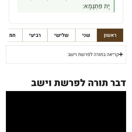
יָת פִּתְגָּמָא:
ראשון
שני
שלישי
רביעי
חמישי
קריאה בתורה לפרשת וישב
דבר תורה לפרשת וישב