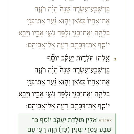
בֶּן־שְׁבַֽע־עֶשְׂרֵ֤ה שָׁנָה֙ הָיָ֨ה רֹעֶ֤ה
אֶת־אֶחָיו֙ בַּצֹּ֔אן וְה֣וּא נַ֗עַר אֶת־בְּנֵ֥י
בִלְהָ֛ה וְאֶת־בְּנֵ֥י זִלְפָּ֖ה נְשֵׁ֣י אָבִ֑יו וַיָּבֵ֥א
יוֹסֵ֛ף אֶת־דִּבָּתָ֥ם רָעָ֖ה אֶל־אֲבִיהֶֽם׃
אֵ֣לֶּה
׀
תֹּלְד֣וֹת יַעֲקֹ֗ב יוֹסֵ֞ף
ב
בֶּן־שְׁבַֽע־עֶשְׂרֵ֤ה שָׁנָה֙ הָיָ֨ה רֹעֶ֤ה
אֶת־אֶחָיו֙ בַּצֹּ֔אן וְה֣וּא נַ֗עַר אֶת־בְּנֵ֥י
בִלְהָ֛ה וְאֶת־בְּנֵ֥י זִלְפָּ֖ה נְשֵׁ֣י אָבִ֑יו וַיָּבֵ֥א
יוֹסֵ֛ף אֶת־דִּבָּתָ֥ם רָעָ֖ה אֶל־אֲבִיהֶֽם׃
אִלֵּין תּוּלְדַת יַעֲקֹב יוֹסֵף בַּר
אונקלוס
שְׁבַע עַסְרֵי שְׁנִין (כַּד) הֲוָה רָעֵי עִם