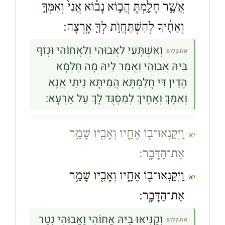
אֲשֶׁ֣ר חָלָ֑מְתָּ הֲב֣וֹא נָב֗וֹא אֲנִי֙ וְאִמְּךָ֣
וְאַחֶ֔יךָ לְהִשְׁתַּחֲוֺ֥ת לְךָ֖ אָֽרְצָה׃
וְאִשְׁתָּעֵי לַאֲבוּהִי וְלַאֲחוֹהִי וּנְזַף
אונקלוס
בֵּיהּ אֲבוּהִי וַאֲמַר לֵיהּ מָה חֶלְמָא
הָדֵין דִּי חֲלֵמְתָּא הֲמֵיתָא נֵיתֵי אֲנָא
וְאִמָּךְ וְאַחָיךְ לְמִסְגֻּד לָךְ עַל אַרְעָא:
וַיְקַנְאוּ־ב֖וֹ אֶחָ֑יו וְאָבִ֖יו שָׁמַ֥ר
יא
אֶת־הַדָּבָֽר׃
וַיְקַנְאוּ־ב֖וֹ אֶחָ֑יו וְאָבִ֖יו שָׁמַ֥ר
יא
אֶת־הַדָּבָֽר׃
וְקַנִּיאוּ בֵיהּ אֲחוֹהִי וַאֲבוּהִי נְטַר
אונקלוס