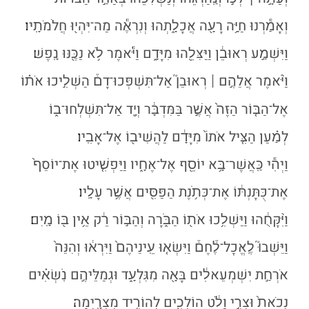
וְאָמַ֕רְנוּ חַיָּ֥ה רָעָ֖ה אֲכָלָ֑תְהוּ וְנִרְאֶ֕ה מַה־יִּהְי֖וּ חֲלֹמֹתָֽיו׃
וַיִּשְׁמַ֣ע רְאוּבֵ֔ן וַיַּצִּלֵ֖הוּ מִיָּדָ֑ם וַיֹּ֕אמֶר לֹ֥א נַכֶּ֖נּוּ נָֽפֶשׁ׃
וַיֹּ֨אמֶר אֲלֵהֶ֣ם
רְאוּבֵן֮ אַל־תִּשְׁפְּכוּ־דָם֒ הַשְׁלִ֣יכוּ אֹת֗וֹ
׀
אֶל־הַבּ֤וֹר הַזֶּה֙ אֲשֶׁ֣ר בַּמִּדְבָּ֔ר וְיָ֖ד אַל־תִּשְׁלְחוּ־ב֑וֹ
לְמַ֗עַן הַצִּ֤יל אֹתוֹ֙ מִיָּדָ֔ם לַהֲשִׁיב֖וֹ אֶל־אָבִֽיו׃
וַיְהִ֕י כַּֽאֲשֶׁר־בָּ֥א יוֹסֵ֖ף אֶל־אֶחָ֑יו וַיַּפְשִׁ֤יטוּ אֶת־יוֹסֵף֙
אֶת־כֻּתׇּנְתּ֔וֹ אֶת־כְּתֹ֥נֶת הַפַּסִּ֖ים אֲשֶׁ֥ר עָלָֽיו׃
וַיִּ֨קָּחֻ֔הוּ וַיַּשְׁלִ֥כוּ אֹת֖וֹ הַבֹּ֑רָה וְהַבּ֣וֹר רֵ֔ק אֵ֥ין בּ֖וֹ מָֽיִם׃
וַיֵּשְׁבוּ֮ לֶֽאֱכׇל־לֶ֒חֶם֒ וַיִּשְׂא֤וּ עֵֽינֵיהֶם֙ וַיִּרְא֔וּ וְהִנֵּה֙
אֹרְחַ֣ת יִשְׁמְעֵאלִ֔ים בָּאָ֖ה מִגִּלְעָ֑ד וּגְמַלֵּיהֶ֣ם נֹֽשְׂאִ֗ים
נְכֹאת֙ וּצְרִ֣י וָלֹ֔ט הוֹלְכִ֖ים לְהוֹרִ֥יד מִצְרָֽיְמָה׃