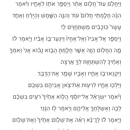
וַיַּחֲלֹ֥ם עוֹד֙ חֲל֣וֹם אַחֵ֔ר וַיְסַפֵּ֥ר אֹת֖וֹ לְאֶחָ֑יו וַיֹּ֗אמֶר
הִנֵּ֨ה חָלַ֤מְתִּֽי חֲלוֹם֙ ע֔וֹד וְהִנֵּ֧ה הַשֶּׁ֣מֶשׁ וְהַיָּרֵ֗חַ וְאַחַ֤ד
עָשָׂר֙ כּֽוֹכָבִ֔ים מִֽשְׁתַּחֲוִ֖ים לִֽי׃
וַיְסַפֵּ֣ר אֶל־אָבִיו֮ וְאֶל־אֶחָיו֒ וַיִּגְעַר־בּ֣וֹ אָבִ֔יו וַיֹּ֣אמֶר ל֔וֹ
מָ֛ה הַחֲל֥וֹם הַזֶּ֖ה אֲשֶׁ֣ר חָלָ֑מְתָּ הֲב֣וֹא נָב֗וֹא אֲנִי֙ וְאִמְּךָ֣
וְאַחֶ֔יךָ לְהִשְׁתַּחֲוֺ֥ת לְךָ֖ אָֽרְצָה׃
וַיְקַנְאוּ־ב֖וֹ אֶחָ֑יו וְאָבִ֖יו שָׁמַ֥ר אֶת־הַדָּבָֽר׃
וַיֵּלְכ֖וּ אֶחָ֑יו לִרְע֛וֹת אֶׄתׄ־צֹ֥אן אֲבִיהֶ֖ם בִּשְׁכֶֽם׃
וַיֹּ֨אמֶר יִשְׂרָאֵ֜ל אֶל־יוֹסֵ֗ף הֲל֤וֹא אַחֶ֙יךָ֙ רֹעִ֣ים בִּשְׁכֶ֔ם
לְכָ֖ה וְאֶשְׁלָחֲךָ֣ אֲלֵיהֶ֑ם וַיֹּ֥אמֶר ל֖וֹ הִנֵּֽנִי׃
וַיֹּ֣אמֶר ל֗וֹ לֶךְ־נָ֨א רְאֵ֜ה אֶת־שְׁל֤וֹם אַחֶ֙יךָ֙ וְאֶת־שְׁל֣וֹם