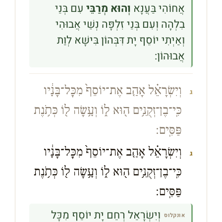
אֲחוֹהִי בַּעֲנָא
וְהוּא מְרַבֵּי
עִם בְּנֵי
בִלְהָה וְעִם בְּנֵי זִלְפָּה נְשֵׁי אֲבוּהִי
וְאַיְתִי יוֹסֵף יָת דִּבְּהוֹן בִּישָׁא לְוַת
אֲבוּהוֹן:
וְיִשְׂרָאֵ֗ל אָהַ֤ב אֶת־יוֹסֵף֙ מִכׇּל־בָּנָ֔יו
ג
כִּֽי־בֶן־זְקֻנִ֥ים ה֖וּא ל֑וֹ וְעָ֥שָׂה ל֖וֹ כְּתֹ֥נֶת
פַּסִּֽים׃
וְיִשְׂרָאֵ֗ל אָהַ֤ב אֶת־יוֹסֵף֙ מִכׇּל־בָּנָ֔יו
ג
כִּֽי־בֶן־זְקֻנִ֥ים ה֖וּא ל֑וֹ וְעָ֥שָׂה ל֖וֹ כְּתֹ֥נֶת
פַּסִּֽים׃
וְיִשְׂרָאֵל רְחֵם יָת יוֹסֵף מִכָּל
אונקלוס