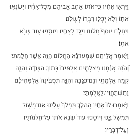
וַיִּרְא֣וּ אֶחָ֗יו כִּֽי־אֹת֞וֹ אָהַ֤ב אֲבִיהֶם֙ מִכׇּל־אֶחָ֔יו וַֽיִּשְׂנְא֖וּ
אֹת֑וֹ וְלֹ֥א יָכְל֖וּ דַּבְּר֥וֹ לְשָׁלֹֽם׃
וַיַּחֲלֹ֤ם יוֹסֵף֙ חֲל֔וֹם וַיַּגֵּ֖ד לְאֶחָ֑יו וַיּוֹסִ֥פוּ ע֖וֹד שְׂנֹ֥א
אֹתֽוֹ׃
וַיֹּ֖אמֶר אֲלֵיהֶ֑ם שִׁמְעוּ־נָ֕א הַחֲל֥וֹם הַזֶּ֖ה אֲשֶׁ֥ר חָלָֽמְתִּי׃
וְ֠הִנֵּ֠ה אֲנַ֜חְנוּ מְאַלְּמִ֤ים אֲלֻמִּים֙ בְּת֣וֹךְ הַשָּׂדֶ֔ה וְהִנֵּ֛ה
קָ֥מָה אֲלֻמָּתִ֖י וְגַם־נִצָּ֑בָה וְהִנֵּ֤ה תְסֻבֶּ֙ינָה֙ אֲלֻמֹּ֣תֵיכֶ֔ם
וַתִּֽשְׁתַּחֲוֶ֖יןָ לַאֲלֻמָּתִֽי׃
וַיֹּ֤אמְרוּ לוֹ֙ אֶחָ֔יו הֲמָלֹ֤ךְ תִּמְלֹךְ֙ עָלֵ֔ינוּ אִם־מָשׁ֥וֹל
תִּמְשֹׁ֖ל בָּ֑נוּ וַיּוֹסִ֤פוּ עוֹד֙ שְׂנֹ֣א אֹת֔וֹ עַל־חֲלֹמֹתָ֖יו
וְעַל־דְּבָרָֽיו׃