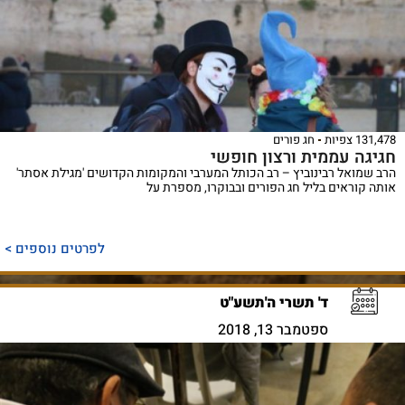
131,478 צפיות
חג פורים
חגיגה עממית ורצון חופשי
הרב שמואל רבינוביץ – רב הכותל המערבי והמקומות הקדושים 'מגילת אסתר'
אותה קוראים בליל חג הפורים ובבוקרו, מספרת על
לפרטים נוספים >
ד' תשרי ה'תשע"ט
ספטמבר 13, 2018