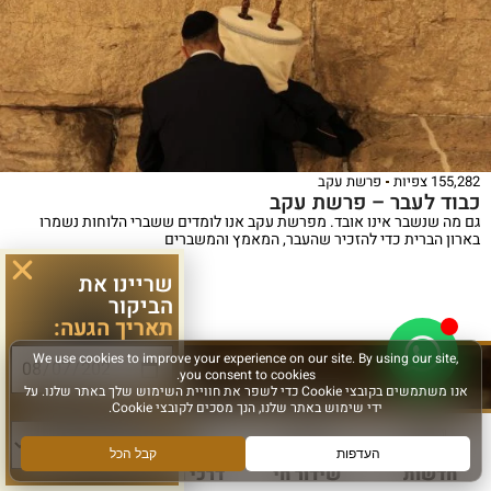
155,282 צפיות
פרשת עקב
כבוד לעבר – פרשת עקב
גם מה שנשבר אינו אובד. מפרשת עקב אנו לומדים ששברי הלוחות נשמרו
בארון הברית כדי להזכיר שהעבר, המאמץ והמשברים
ספר
שריינו את
ייחודי
הביקור
לפרטים נוספים >
תאריך הגעה:
המכנס,
לראשונה,
ספר
את
אלבומי
ללוח אירועים המלא >
סוג פעילות:
מכלול
באמצעות
מפואר
הדינים
תמונות
המשחזר
חדשות
שידור חי
דרכי הגעה
עוד
והמנהגים
וציורים
את