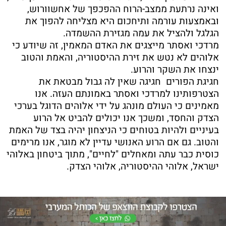
ואינה נרתעת ממצב-הרוח ההפכפך של אחשוורוש,
ובאמצעות עורמה ותיחכום היא מצליחה להפוך את
הגלגל ולהציל את עמה מגזירת ההשמדה.
מרדכי ואסתר מייצגים את האדם המאמין, זה שיודע כי
אלוהים לא נטש את זירת ההיסטוריה, והאמת והטוב
ינצחו את השקר והרוע.
חגיגת הפורים חגיגה שאין לה גבול מבטאת את
הצטרפותינו למרדכי ואסתר באמונתם העזה. אנו
מאמינים כי העולם מונהג על ידי אלוהים הדוגל בערכי
הצדק והחסד, ומשכך אנו יכולים להביט אל הרוע
בעיניים ולהיות בטוחים כי הניצחון יהיה בצד של האמת
והטוב. גם אם הרוע האנושי עדיין לא מוגר, אנו מרימים
כוסית כבר עתה ומאחלים "לחיים", מתוך ביטחון באלוהי
ישראל, אלוהי ההיסטוריה, אלוהי הצדק.