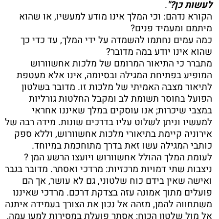
לעשות כן?"
.
הקורא נדהם: וכי המלך אינו מודע למעשיו, או שהוא
מיתמם ומעמיד פנים?
כמה עמים נחתמו להשמדה על ידי המלך, עד כדי כך
שהוא אינו יודע במה מדובר?
מתברר כי התיאור המרומם של מלכות אחשוורוש
המופיע בפתיחת המגילה ובסיומה, אינו אלא מעטפת
לתיאור מצבה האמיתי של מלכות זו. מדובר בשלטון
הפועל בחוסר תשומת לב ומקבל החלטות גורליות
במצבי שיכרות; אנו עוסקים במלך שאיננו אחראי
למעשיו וניתן לשלוט עליו בדרכים שונות. מידה רבה של
אירוניה קיימת בתיאורי מלכות אחשוורוש, וללא ספק
כותבי המגילה עשו זאת בדרך מתוחכמת במיוחד.
לעומת המלך ההולל אחשוורוש ויועצו הרשע המן ?
ניצבות שתי דמויות מרכזיות: מרדכי ואסתר. מדובר בגבר
ואישה שאין בידם כוח שלטוני, גם לא עושר, אך הם
פועלים מתוך אמונה עזה בצדקת דרכם. מרדכי שאיננו
משתחווה להמן, מזהה אל נכון את הצורך בעמידה איתנה
אל מול שלטון הכוח; אסתר פועלת במסירות למען עמה,