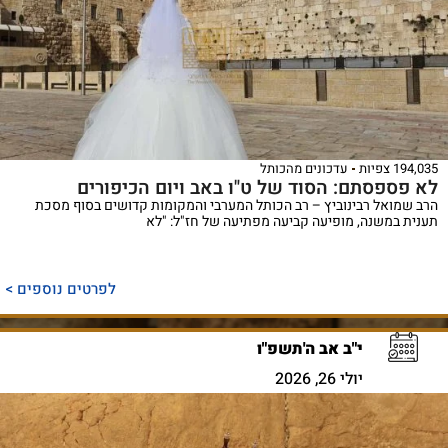
194,035 צפיות
עדכונים מהכותל
לא פספסתם: הסוד של ט"ו באב ויום הכיפורים
הרב שמואל רבינוביץ – רב הכותל המערבי והמקומות קדושים בסוף מסכת
תענית במשנה, מופיעה קביעה מפתיעה של חז"ל: "לא
לפרטים נוספים >
י"ב אב ה'תשפ"ו
יולי 26, 2026