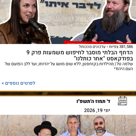
381,586 צפיות
עדכונים מהכותל
הדחף הבלתי מוסבר לחיפוש משמעות פרק 9
בפודקאסט "אחר כותלנו”
שלמה טל | מהילדות בקזחסטן, ללא שום מושג על יהדותו, ועד ללב הפועם של
העם היהודי
לפרטים נוספים >
ד' תמוז ה'תשפ"ו
יוני 19, 2026