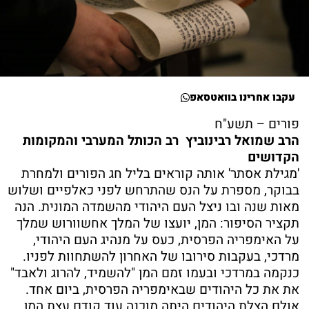
עקבו אחרינו בוואטסאפ
פורים – תשע"ח
הרב שמואל רבינוביץ רב הכותל המערבי והמקומות
הקדושים
'מגילת אסתר' אותה קוראים בליל חג הפורים ולמחרת
בבוקר, מספרת על הנס שהתרחש לפני כאלפיים ושלוש
מאות שנה ובו ניצל העם היהודי מהשמדה המונית. הנה
תקציר הסיפור: המן, יועצו של המלך אחשוורוש שמלך
על האימפריה הפרסית, כעס על מנהיג העם היהודי,
מרדכי, בעקבות סירובו של האחרון להשתחוות לפניו.
כנקמה במרדכי ובעמו זמם המן "להשמיד, להרוג ולאבד"
את את כל היהודים שבאימפריה הפרסית, ביום אחד.
אולם הצלת היהודים היתה מוכנה עוד קודם עצת המן