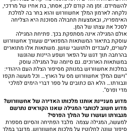
להשמידם. זמן מה קודם לכן, אסתר, בת אחיו של מרדכי,
נלקחה לארמון המלך אחשוורוש והוא בחר בה למלכת
האימפריה, ובאמצעות תחבולה מסוכנת היא הצליחה
לסכל את עצתו של המן.
אולם המגילה אינה מסתפקת בכך. פתיחת המגילה
עוסקת בתיאור המשתאות המפוארים שעורך אחשוורוש
לשרים, לעבדים ולתושבי שושן. משתאות אלו מתוארים
בהרחבה תוך דגש על הפאר ושפע היינות שהוגשו
במשתאות הארוכים. גם סיומה של המגילה עוסק
במלכות אחשוורוש במנותק מסיפור הצלת העם היהודי:
"וישם המלך אחשוורוש מס על הארץ… וכל מעשה תקפו
וגבורתו… הלא הם כתובים על ספר דברי הימים למלכי
מדי ופרס".
מדוע מעניינת אותנו מלכותו האדירה של אחשוורוש?
מדוע חשוב לכותבי המגילה שאנו הקוראים נתרשם
מגבורתו ועושרו של המלך הפרסי?
למעשה, המגילה עצמה מלבד הפתיחה והסיום מספרת
סיפור שונה לחלוטין על מלכות אחשוורוש. מדובר במלך