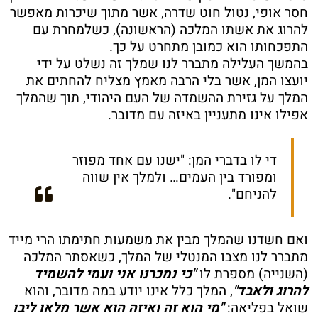
חסר אופי, נטול חוט שדרה, אשר מתוך שיכרות מאפשר
להרוג את אשתו המלכה (הראשונה), כשלמחרת עם
התפכחותו הוא כמובן מתחרט על כך.
בהמשך העלילה מתברר לנו שמלך זה נשלט על ידי
יועצו המן, אשר בלי הרבה מאמץ מצליח להחתים את
המלך על גזירת ההשמדה של העם היהודי, תוך שהמלך
אפילו אינו מתעניין באיזה עם מדובר.
די לו בדברי המן: "ישנו עם אחד מפוזר
ומפורד בין העמים… ולמלך אין שווה
להניחם".
ואם חשדנו שהמלך מבין את משמעות חתימתו הרי מייד
מתברר לנו מצבו המנטלי של המלך, כשאסתר המלכה
(השנייה) מספרת לו
"כי נמכרנו אני ועמי להשמיד
להרוג ולאבד"
, המלך כלל אינו יודע במה מדובר, והוא
שואל בפליאה:
"מי הוא זה ואיזה הוא אשר מלאו ליבו