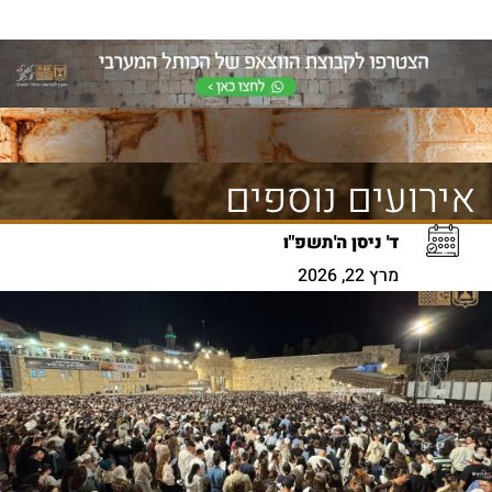
אירועים נוספים
ד' ניסן ה'תשפ"ו
מרץ 22, 2026