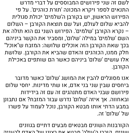
לשם זה שני פירושים המבוססים על דברי מדרש
התנאים לספר ויקרא המכונה 'תורת כוהנים'. על פי
הפירוש הראשון, יש בקורבן ה'שלמים' יכולת סגולית
להביא שלום לעולם, ועל שם תוצאת הקורבן – השלום
– נקרא הקורבן 'שלמים'. הפירוש השני גם הוא תולה את
השם 'שלמים' במילה 'שלום', ומסביר את הקשר ביניהם
בכך שאת הקורבן הזה אוכלים שלושה: המזבח ש"אוכל"
חלק ממנו, הכוהנים והאדם שהביא את הקורבן. שלושת
אלו עושים 'שלום' ביניהם כאשר הם שותפים באכילת
הקורבן.
אנו מסוגלים להבין את המושג 'שלום' כאשר מדובר
ביחסים שבין שני בני אדם, או שתי מדינות. יחסי שלום
פירושם שבני האדם מתנהגים זה עם זה בידידות
ובאחווה. אך איזה 'שלום' נדרש עבור המזבח? אם נתבונן
במבע הדתי אותו מבטא הקורבן, נוכל לעמוד על פשרו
של 'שלום' זה.
הקורבנות השונים מבטאים מבעים דתיים בגוונים
שונים. קורבן ה'עולה' מבטא את רצונו של האדם להעניק