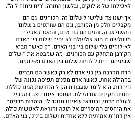
לאכילתו של א-לוקים, ובלשון התורה: "ריח ניחוח ל-ה'".
אך ישנו צד שלישי ל'שלום' זה: הכוהנים. גם הם
מקבלים חלק מן הקורבן, וגם הם שותפים ב'שלום'
המשולש. הכוהנים הם בני אדם, והמסר באכילה
משולשת זו הוא שלעולם לא יהיה שלום בין האדם
לא-לוקים בלי שלום בין בני האדם. רק כאשר מביא
הקורבן מתחלק עם הכוהנים, מה שמבטא את ה'שלום'
שביניהם – יוכל להיות שלום בין האדם וא-לוקים.
הדת מקרבת בין בני אדם לא רק כאשר הם חברים
בקהילה אחת. כאשר אדם מפנים תפיסה נכונה של
היהדות, הוא לומד שעבודת הק-ל הנדרשת ממנו כוללת
יחסים תקינים עם הזולת. המוסר איננו ניצב במקביל
לעולם הדתי, ובוודאי שאיננו מנוגד לו. היהדות מכניסה
את היחסים המוסריים אל תוכה וקוראת לאנושות כולה:
אין דתיות אמיתית ללא אחדות ושלום בינינו, בני האדם.