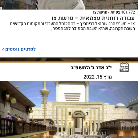
101,772 צפיות
פרשת צו
עבודה רוחנית עצמאית – פרשת צו
צו – תש"פ הרב שמואל רבינוביץ – רב הכותל המערבי והמקומות הקדושים
השבת הקרובה, שהיא השבת הסמוכה לחג הפסח,
לפרטים נוספים >
י"ב אדר ב' ה'תשפ"ב
מרץ 15, 2022