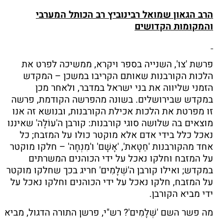
הרב הגאון שמואל רבינוביץ רב הכותל המערבי
והמקומות הקדושים
פרשת 'צו', השנייה בספר ויקרא, ממשיכה לפרט את
הלכות הקורבנות שאותם הקריבו במשכן – המקדש
הזמני שליווה את בני ישראל במדבר, ולאחר מכן
במקדש שבירושלים. בשונה מהפרשה הקודמת, פרשה
זו מפרטת את הלכות אכילת הקורבנות, ובנושא זה אנו
מוצאים בה שלושה סוגי קורבנות: קורבן ה'עוֹלָה' שאיננו
נאכל כלל בידי אדם אלא מוקטר כולו על המזבח; כל
אחד מהקורבנות 'חַטָאת', 'אָשָׁם' ו'מִנְחָה' – חלקו מוקטר
על המזבח וחלקו נאכל על ידי הכוהנים המשרתים
במקדש; ואילו קורבן ה'שְׁלָמִים' חריג בכך שחלקו מוקטר
על המזבח, חלקו נאכל על ידי הכוהנים וחלקו נאכל על
ידי מביא הקורבן.
מה פשר השם 'שְׁלָמִים'? רש"י, פרשן התורה הדגול, מביא