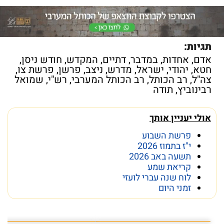
תגיות:
אדם
,
אחדות
,
במדבר
,
דתיים
,
המקדש
,
חודש ניסן
,
חטא
,
יהודי
,
ישראל
,
מדרש
,
ניצב
,
פרשן
,
פרשת צו
,
צה"ל
,
רב הכותל
,
רב הכותל המערבי
,
רש"י
,
שמואל
רבינוביץ
,
תודה
אולי יעניין אותך
פרשת השבוע
י"ז בתמוז 2026
תשעה באב 2026
קריאת שמע
לוח שנה עברי לועזי
זמני היום
מה מסתתר מתחת לכותל
הפרק המלא בקישור המצורף