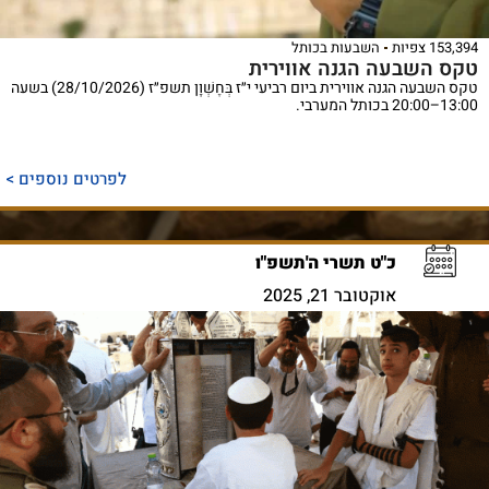
153,394 צפיות
השבעות בכותל
טקס השבעה הגנה אווירית
טקס השבעה הגנה אווירית ביום רביעי י״ז בְּחֶשְׁוָן תשפ״ז (28/10/2026) בשעה
13:00–20:00 בכותל המערבי.
לפרטים נוספים >
כ"ט תשרי ה'תשפ"ו
אוקטובר 21, 2025