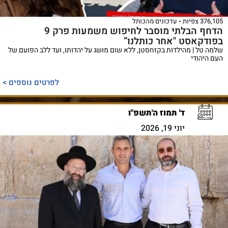
376,105 צפיות
עדכונים מהכותל
הדחף הבלתי מוסבר לחיפוש משמעות פרק 9
בפודקאסט "אחר כותלנו”
שלמה טל | מהילדות בקזחסטן, ללא שום מושג על יהדותו, ועד ללב הפועם של
העם היהודי
לפרטים נוספים >
ד' תמוז ה'תשפ"ו
יוני 19, 2026