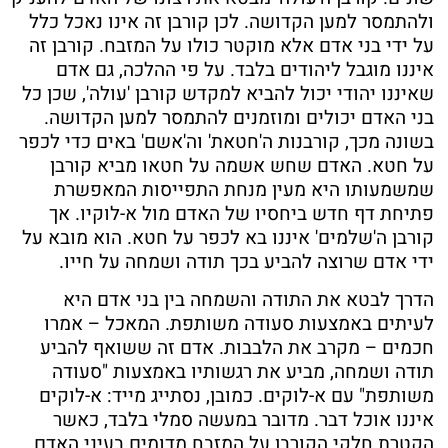
ולהתמסר למען הקדושה. לכן קורבן זה אינו נאכל כלל
על ידי בני אדם אלא מוקטר כולו על המזבח. קורבן זה
איננו מוגבל ליהודים בלבד. על פי ההלכה, גם אדם
שאיננו יהודי יכול להביא למקדש קורבן 'עולה', שכן כל
בני האדם יכולים ומוזמנים להתמסר למען הקדושה.
בשונה מכך, קורבנות ה'חטאת' וה'אשם' באים כדי לכפר
על חטא. האדם שחש אשמה על חטאו מביא קורבן
שמשמעותו היא מעין מנחת התפייסות המאפשרת
פתיחת דף חדש ביחסיו של האדם מול א-לוקיו. אך
קורבן ה'שלמים' איננו בא לכפר על חטא. הוא מובא על
ידי אדם שרוצה להביע בכך תודה ושמחה על חייו.
הדרך לבטא את התודה והשמחה בין בני אדם היא
לעיתים באמצעות סעודה משותפת. המאכל – אמרו
חכמים – מקרב את הלבבות. אדם זה ששואף להביע
תודה ושמחה, מביע את רגשותיו באמצעות "סעודה
משותפת" עם א-לוקים. כמובן, נסתייג מייד: א-לוקים
איננו אוכל דבר. מדובר במעשה סמלי בלבד, כאשר
הקטרת חלקי הקורבן על המזבח מדומים בעיני האדם