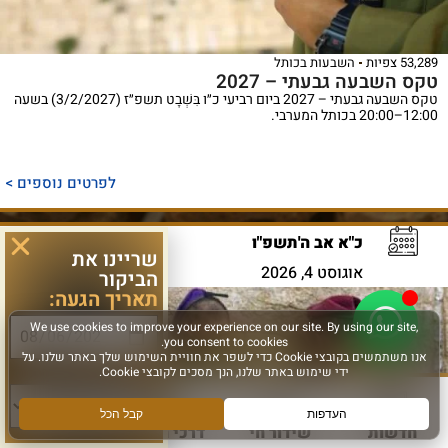
53,289 צפיות
השבעות בכותל
טקס השבעה גבעתי – 2027
טקס השבעה גבעתי – 2027 ביום רביעי כ״ו בִּשְׁבָט תשפ״ז (3/2/2027) בשעה
12:00–20:00 בכותל המערבי.
לפרטים נוספים >
כ"א אב ה'תשפ"ו
שריינו את
אוגוסט 4, 2026
הביקור
תאריך הגעה:
סוג פעילות:
חדשות
שידור חי
דרכי הגעה
עוד