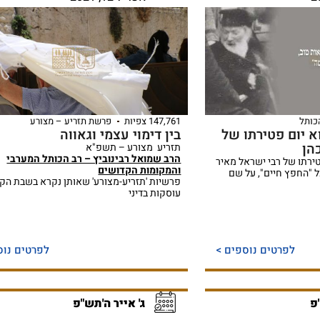
כותל
147,761 צפיות
פרשת תזריע – מצורע
וא יום פטירתו של
בין דימוי עצמי וגאווה
הן
תזריע מצורע – תשפ"א
הרב שמואל רבינוביץ – רב הכותל המערבי
פטירתו של רבי ישראל מאיר
והמקומות הקדושים
ל "החפץ חיים", על שם
פרשיות 'תזריע-מצורע' שאותן נקרא בשבת הקר
עוסקות בדיני
לפרטים נוספים >
לפרטים נוס
פ
ג' אייר ה'תש"פ