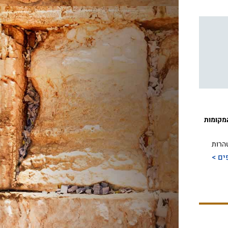
קומות
הרות
ים >