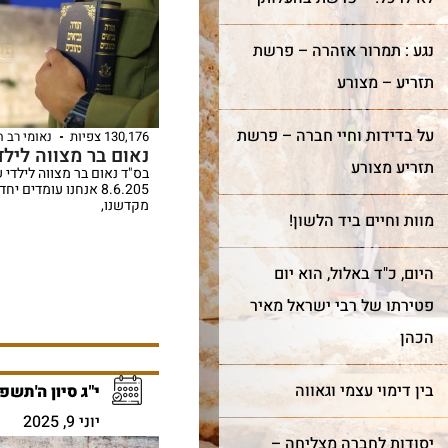
נגע : תמרור אזהרה – פרשת
תזריע – מצורע
על בדידות וחיי חברה – פרשת
130,176 צפיות
נאומי רב 
נאום בר מצווה לילד
תזריע מצורע
בס"ד נאום בר מצווה לילדי 
8.6.205 אנחנו עומדים 
מקדשנו,
מוות וחיים ביד הלשון!
היום, כ"ד באלול, הוא יום
פטירתו של רבי ישראל מאיר
הכהן
בין דימוי עצמי וגאווה
י"ג סיון ה'תשפ
יוני 9, 2025
יסודות לחברה מצליחה –