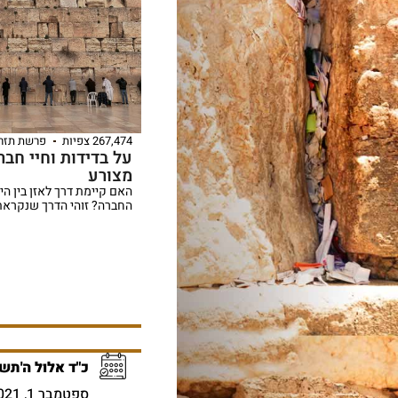
267,474 צפיות
פרשת תזרי
על בדידות וחיי חב
מצורע
האם קיימת דרך לאזן בין היי
החברה? זוהי הדרך שנקראת 
כ"ד אלול ה'תש
ספטמבר 1, 2021