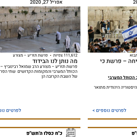
אפריל 27, 2020
בוא
111,612 צפיות
פרשת תזריע – מצורע
חה – פרשת כי
מה נותן לנו הבידוד
פרשת תזריע – מצורע הרב שמואל רבינוביץ – 
הכותל המערבי והמקומות הקדושים שתי הפר
של השבת הקרובה הן
 הכותל המערבי
יסטוריה היהודית מתואר
לפרטים נוספים >
לפרטים נוס
"פ
כ"ח כסלו ה'תש"פ