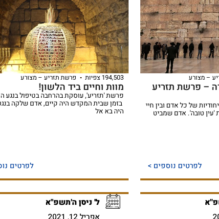
ע – מצורע
194,503 צפיות
פרשת תזריע – מצורע
רה – פרשת תזריע
מוות וחיים ביד הלשון!
פרשת 'תזריע', עוסקת בהרחבה בטיפול בנגע ה
בזמן שבית המקדש היה קיים, אדם שלקה בנגע
חודיות של כל אדם ובין חיי
היה בא אל
'עין טובה'. אדם שמביט
לפרטים נוספים >
לפרטים נוס
פ"א
ל' ניסן ה'תשפ"א
אפריל 12, 2021