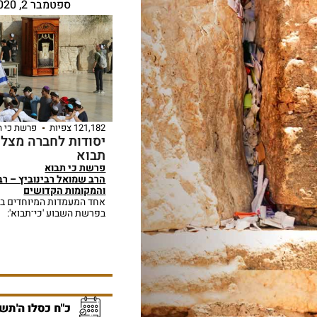
ספטמבר 2, 2020
121,182 צפיות
פרשת כי ת
יסודות לחברה מצלי
תבוא
פרשת כי תבוא
הרב שמואל רבינוביץ – רב
והמקומות הקדושים
אחד המעמדות המיוחדים בה
בפרשת השבוע 'כי־תבוא':
כ"ח כסלו ה'תש