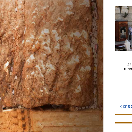
רב
שיות
פים >