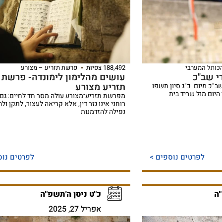
הכותל המערבי
188,492 צפיות
פרשת תזריע – מצורע
י שב"כ
עושים מהלימון לימונדה- פרשת
תזריע מצורע
שב"כ מיום כ"ג סיון תשפו
יחד היום מול שריד בית
מפרשת תזריע־מצורע עולה מסר חד לחיים: גם 
רוחני אינו גזר דין, אלא קריאה לעצור, לתקן ול
נפילה להזדמנות
לפרטים נוספים >
לפרטים נוס
"ה
כ"ט ניסן ה'תשפ"ה
אפריל 27, 2025