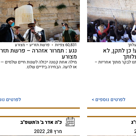
לתך
60,831 צפיות
פרשת תזריע – מצורע
! כן לתקן, לא
נגע : תמרור אזהרה – פרשת תזרי
לותך
מצורע
ו לבקר מתוך אחריות –
מילה אחת קטנה יכולה לשנות חיים שלמים — 
או לרעה. הבחירה בידיים שלנו.
לפרטים נוספים >
לפרטים נוס
"ג
כ"ה אדר ב' ה'תשפ"ב
מרץ 28, 2022