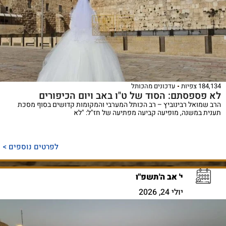
184,134 צפיות
עדכונים מהכותל
לא פספסתם: הסוד של ט"ו באב ויום הכיפורים
הרב שמואל רבינוביץ – רב הכותל המערבי והמקומות קדושים בסוף מסכת
תענית במשנה, מופיעה קביעה מפתיעה של חז"ל: "לא
לפרטים נוספים >
י' אב ה'תשפ"ו
יולי 24, 2026