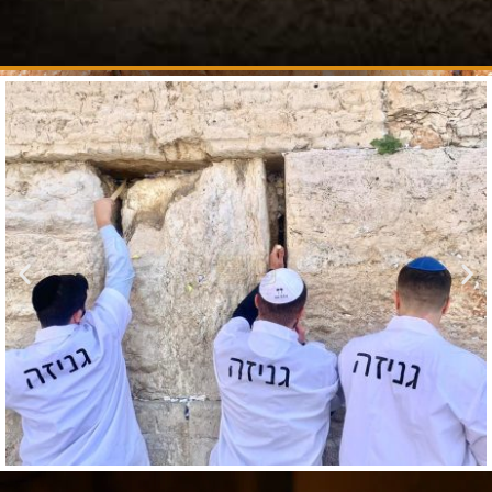
הוספה
לסף
מקורות
הר־הבית.
עצום
הוספה
לסף
להרחבה
ולהעמקה.
הוספה
לסף