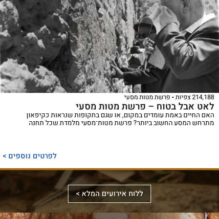
214,188 צפיות
פרשת מטות מסעי
לאט אבל בטוח – פרשת מטות מסעי
האם החיים באמת עומדים במקום, או שגם בתקופות שנראות כקיפאון
מתרחש המסע החשוב ביותר? פרשת מטות־מסעי מלמדת שכל תחנה
ספר
ייחודי
לפרטים נוספים >
המכנס,
לראשונה,
ספר
את
אלבומי
ללוח אירועים המלא >
מכלול
באמצעות
מפואר
הדינים
תמונות
המשחזר