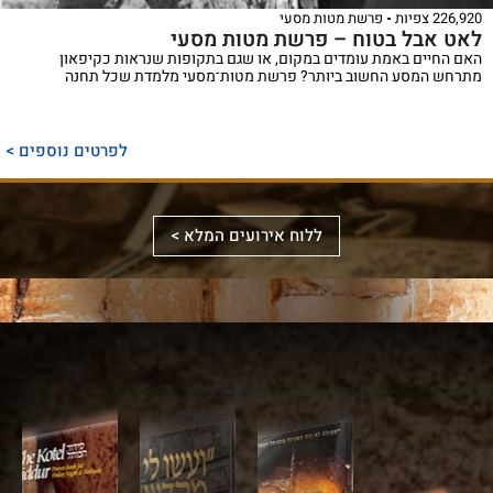
226,920 צפיות
פרשת מטות מסעי
לאט אבל בטוח – פרשת מטות מסעי
האם החיים באמת עומדים במקום, או שגם בתקופות שנראות כקיפאון
מתרחש המסע החשוב ביותר? פרשת מטות־מסעי מלמדת שכל תחנה
ספר
ייחודי
לפרטים נוספים >
המכנס,
לראשונה,
ספר
את
אלבומי
ללוח אירועים המלא >
מכלול
באמצעות
מפואר
הדינים
תמונות
המשחזר
והמנהגים
וציורים
את
למקורותיהם,
ייחודיים,
מראה
הקשורים
ממחיש
המקדש
סידור
לכותל
אלבום
על
מעוצב
המערבי
מרהיב
ידי
לערב
ולהר
זה
עיון
שבת