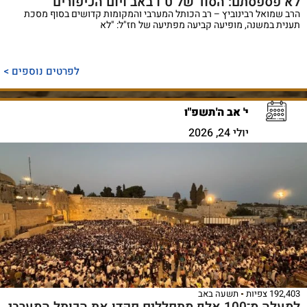
לא פספסתם: הסוד של ט"ו באב ויום הכיפורים
הרב שמואל רבינוביץ – רב הכותל המערבי והמקומות קדושים בסוף מסכת
תענית במשנה, מופיעה קביעה מפתיעה של חז"ל: "לא
לפרטים נוספים >
י' אב ה'תשפ"ו
יולי 24, 2026
192,403 צפיות
תשעה באב