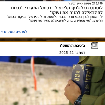
275,799 צפיות
אישי ציבור
לוטננט גנרל ג'וזף קלירפילד בכותל המערבי: "נגרום
לחיזבאללה להניח את נשקו"
יו"ר מנגנון לבנון בצבא ארצות הברית לוטננט גנרל קלירפילד בביקורו בכותל
המערבי: "אני מאמין שנגרום לחיזבאללה להניח את נשקו"
לפרטים נוספים >
ב' טבת ה'תשפ"ו
דצמבר 22, 2025