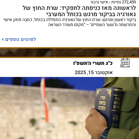
272,459 צפיות
אישי ציבור
לראשונה מאז כניסתה לתפקיד: שרת החוץ של
גאורגיה בביקור מרגש בכותל המערבי
ביקור ראשון ומרגש: שרת החוץ של גאורגיה התפללה בכותל, כתבה פתק אישי
והתרשמה מ‘שער השמיים’ – “מקום מעורר השראה
לפרטים נוספים >
כ"ג תשרי ה'תשפ"ו
אוקטובר 15, 2025