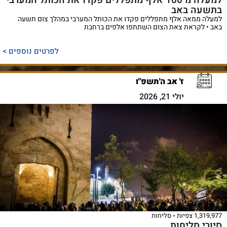
למעלה מ־100 אלף מתפללים פקדו את הכותל המערבי
בתשעה באב
למעלה ממאה אלף מתפללים פקדו את הכותל המערבי במהלך צום תשעה
באב • לקראת צאת הצום השתתפו אלפים ברחבת
לפרטים נוספים >
ז' אב ה'תשפ"ו
יולי 21, 2026
1,319,977 צפיות
סליחות
סיורי סליחות