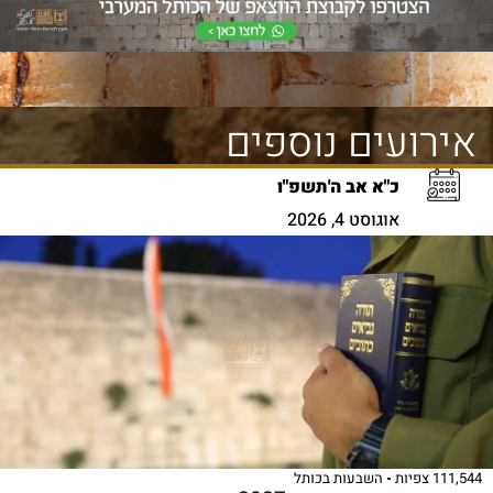
אירועים נוספים
כ"א אב ה'תשפ"ו
אוגוסט 4, 2026
111,544 צפיות
השבעות בכותל