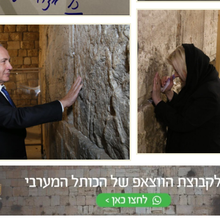
חלאקה בכותל
שלח פת
המערבי
לכותל
את הטקס יערוך מדריך מקצועי
רוצים לשים פתק 
אשר יפגוש את המשפחה
באפשרותכם להגי
בשערי הכותל
אישי?
וילווה אתכם במהלך הארוע.
אנחנו כאן לסייע