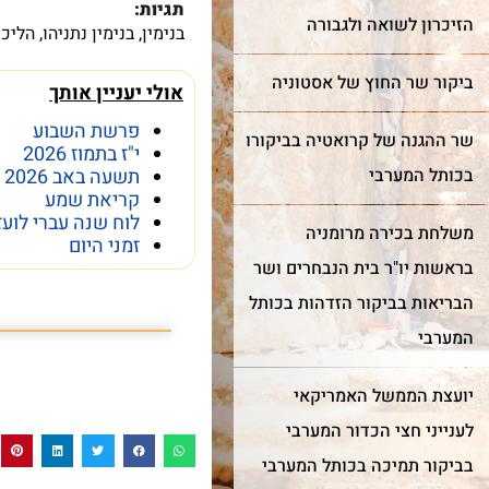
תגיות:
הזיכרון לשואה ולגבורה
בנימין
,
בנימין נתניהו
,
הליכו
עוד על שער השמיים >
עוד על בר מצווה >
ביקור שר החוץ של אסטוניה
אולי יעניין אותך
פרשת השבוע
שר ההגנה של קרואטיה בביקורו
י"ז בתמוז 2026
בכותל המערבי
תשעה באב 2026
קריאת שמע
לוח שנה עברי לועז
משלחת בכירה מרומניה
זמני היום
בראשות יו"ר בית הנבחרים ושר
פרשת השבוע פרשת
הבריאות בביקור הזדהות בכותל
המערבי
יועצת הממשל האמריקאי
לענייני חצי הכדור המערבי
בביקור תמיכה בכותל המערבי