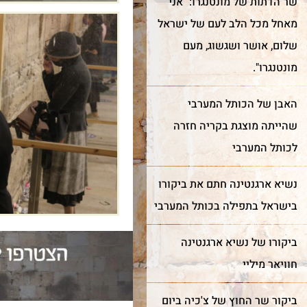
שר הדתות של מונטנגרו: "​אני
מאחל מכל הלב לעם של ישראל
שלום, אושר ושגשוג, מעם
מונטנגרו".
האבן של הכותל המערבי
שהייתה מוצגת בקריה חזרה
לכותל המערבי
ר מצווה
חדש!
מייצג
נשיא ארגנטינה חתם את ביקורו
כותל
שער השמיים
בישראל בתפילה בכותל המערבי
רן למורשת הכותל המערבי
מה מביא אנשים ונשים מכל
ביקורו של נשיא ארגנטינה
מינה אתכם לחגוג בר מצווה
קצוות תבל להתרפק על
ותל בטקס מרגש ובאווירה
האבנים העתיקות?
חוויאר מיליי
וחדת של אחדות וקדושה.
ביקור שר החוץ של צ'כיה ביום