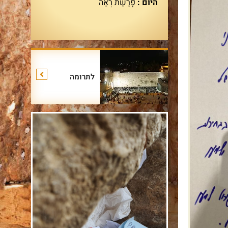
היום :
פָּרָשַׁת רְאֵה
לתרומה