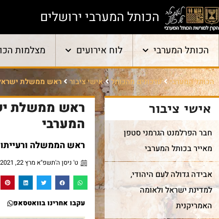
הכותל המערבי ירושלים
הכותל המערבי
לוח אירועים
מצלמות הכו
הכותל המערבי
עדכונים מהכותל
אישי ציבור
ראש ממשלת ישראל מר
ראש ממשלת ישרא
אישי ציבור
המערבי
חבר הפרלמנט הגרמני סטפן
ראש הממשלה ורעייתו פ
מאייר בכותל המערבי
ט' ניסן ה'תשפ"א מרץ 22, 2021
אבידה גדולה לעם היהודי,
למדינת ישראל ולאומה
עקבו אחרינו בוואטסאפ
האמריקנית