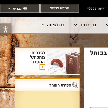
תרומה לכותל
ר קשר 5958*
עברית
בר מצווה
בת מצווה
בכותל
מזכרות
מהכותל
המערבי
ספירת העומר