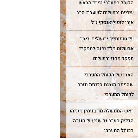
הכותל המערבי נפרד מראש
עיריית ירושלים לשעבר: הרב
אורי לופוליאנסקי ז״ל
על חומותייך ירושלים: ניצב
כותל הגלויות מספרות את
צורת הבניה המדורגת של אבני
יו של הכותל מאז
הכותל מלמדת אותנו שחומות
אבשלום פלד נכנס לתפקיד
 האבנים ההרודיאניות
הר הבית לא היו זקופות ואנכיו
מפקד מחוז ירושלים
ות נבדלות מהאחרות
אלא משופעות מעט. ניתן
הן ובאופן סיתותן
להבחין בתופעה זו בצפייה
י עם שתי מערכות
מרחוק על כותלי הר הבית.
האבן של הכותל המערבי
שהייתה מוצגת בכנסת חזרה
לכותל המערבי
ראש הממשלה מר בנימין נתניהו
הדליק הערב נר שני של חנוכה
בכותל המערבי