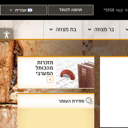
תרומה לכותל
ר קשר 5958*
עברית
בר מצווה
בת מצווה
מזכרות
מהכותל
המערבי
ספירת העומר