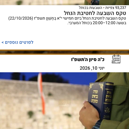
93,237 צפיות
השבעות בכותל
טקס השבעה לחטיבת הנחל
טקס השבעה לחטיבת הנחל ביום חמישי י״א בְּחֶשְׁוָן תשפ״ז (22/10/2026)
בשעה 12:00–20:00 בכותל המערבי.
לפרטים נוספים >
כ"ה סיון ה'תשפ"ו
יוני 10, 2026