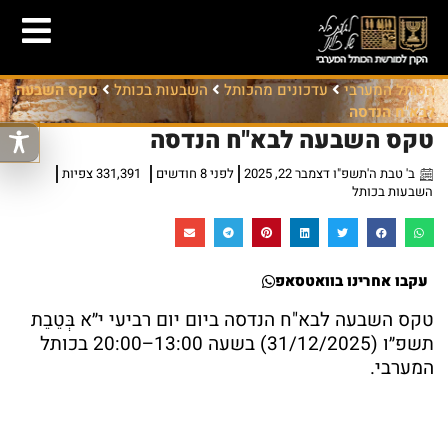
הכותל המערבי
עדכונים מהכותל
השבעות בכותל
טקס השבעה
לבא"ח הנדסה
טקס השבעה לבא"ח הנדסה
ב' טבת ה'תשפ"ו דצמבר 22, 2025
לפני 8 חודשים
331,391 צפיות
השבעות בכותל
עקבו אחרינו בוואטסאפ
טקס השבעה לבא"ח הנדסה ביום יום רביעי י״א בְּטֵבֵת
תשפ״ו (31/12/2025) בשעה 13:00–20:00 בכותל
המערבי.