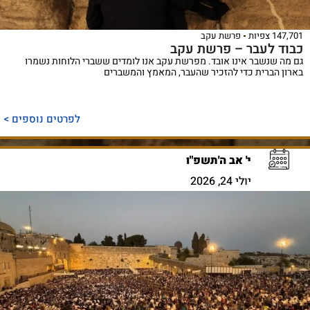
147,701 צפיות
פרשת עקב
כבוד לעבר – פרשת עקב
גם מה שנשבר אינו אובד. מפרשת עקב אנו לומדים ששברי הלוחות נשמרו
בארון הברית כדי להזכיר שהעבר, המאמץ והמשברים
לפרטים נוספים >
י' אב ה'תשפ"ו
יולי 24, 2026