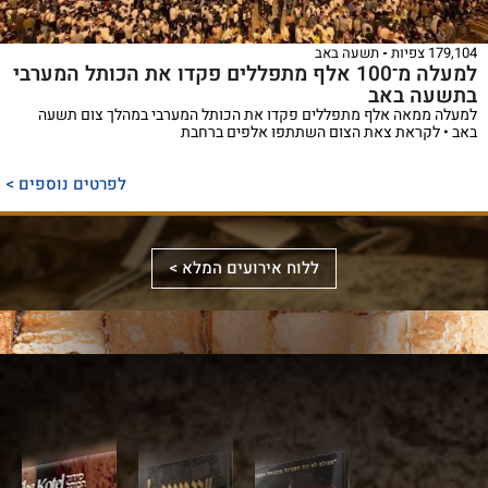
179,104 צפיות
תשעה באב
למעלה מ־100 אלף מתפללים פקדו את הכותל המערבי
בתשעה באב
למעלה ממאה אלף מתפללים פקדו את הכותל המערבי במהלך צום תשעה
באב • לקראת צאת הצום השתתפו אלפים ברחבת
ספר
ייחודי
לפרטים נוספים >
המכנס,
לראשונה,
ספר
את
אלבומי
ללוח אירועים המלא >
מכלול
באמצעות
מפואר
הדינים
תמונות
המשחזר
והמנהגים
וציורים
את
למקורותיהם,
ייחודיים,
מראה
הקשורים
ממחיש
המקדש
סידור
לכותל
אלבום
על
מעוצב
המערבי
מרהיב
ידי
לערב