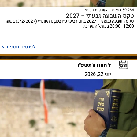
59,286 צפיות
השבעות בכותל
טקס השבעה גבעתי – 2027
טקס השבעה גבעתי – 2027 ביום רביעי כ״ו בִּשְׁבָט תשפ״ז (3/2/2027) בשעה
12:00–20:00 בכותל המערבי.
לפרטים נוספים >
ז' תמוז ה'תשפ"ו
יוני 22, 2026