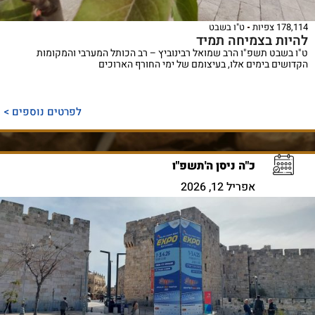
178,114 צפיות
ט"ו בשבט
להיות בצמיחה תמיד
ט"ו בשבט תשפ"ו הרב שמואל רבינוביץ – רב הכותל המערבי והמקומות
הקדושים בימים אלו, בעיצומם של ימי החורף הארוכים
לפרטים נוספים >
כ"ה ניסן ה'תשפ"ו
אפריל 12, 2026