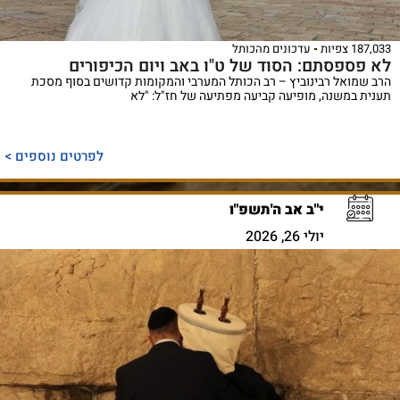
187,033 צפיות
עדכונים מהכותל
לא פספסתם: הסוד של ט"ו באב ויום הכיפורים
הרב שמואל רבינוביץ – רב הכותל המערבי והמקומות קדושים בסוף מסכת
תענית במשנה, מופיעה קביעה מפתיעה של חז"ל: "לא
לפרטים נוספים >
י"ב אב ה'תשפ"ו
יולי 26, 2026