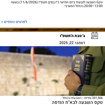
טקס השבעה לגבעתי ביום חמישי כ״ו בְּסִיוָן תשפ״ו (11/6/2026) בשעה
12:00–20:00 בכותל המערבי.
לפרטים נוספים >
ב' טבת ה'תשפ"ו
דצמבר 22, 2025
331,566 צפיות
השבעות בכותל
טקס השבעה לבא"ח הנדסה