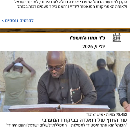
הקרן למורשת הכותל המערבי אבידה גדולה לעם היהודי, למדינת ישראל
ולאומה האמריקנית הסנאטור לינדזי גרהאם ביקר פעמים רבות בכותל
לפרטים נוספים >
כ"ד תמוז ה'תשפ"ו
יולי 9, 2026
78,452 צפיות
אישי ציבור
שר החוץ של רואנדה בביקורו המערבי
"הכותל הוא אתר היסטורי לתפילות – התפללתי לשלום ישראל והעם היהודי"