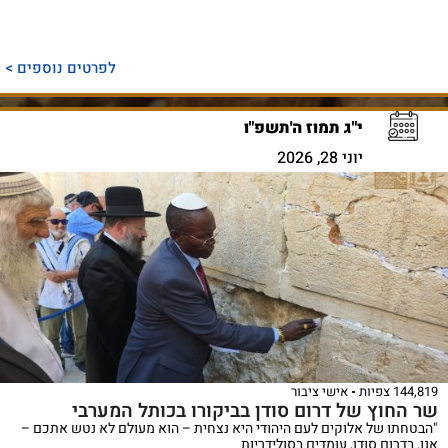
לפרטים נוספים >
י"ג תמוז ה'תשפ"ו
יוני 28, 2026
144,819 צפיות
אישי ציבור
שר החוץ של דרום סודן בביקורו בכותל המערבי
"הבטחתו של אלוקים לעם היהודי היא נצחית – הוא מעולם לא נטש אתכם –
אנו, בדרום סודן, עומדים בסולידריות