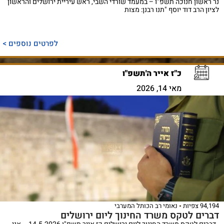
נר ראשון חנוכה תשפ"ו – במעמד שורדי השבי, ראש עיריית ירושלים והראשון
לציון הרב דוד יוסף "תנו רבנן: מצות
לפרטים נוספים >
כ"ז אייר ה'תשפ"ו
מאי 14, 2026
94,194 צפיות
נאומי רב הכותל המערבי
דברים לטקס משרד החינוך ליום ירושלים