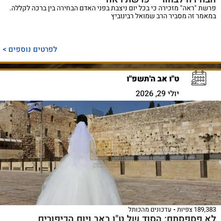
פרשת "ראה" מזכירה כי בכל יום ניצבת בפני האדם הבחירה בין ברכה לקללה.
במאמר זה מסביר הרב שמואל רבינוביץ
לפרטים נוספים >
ט"ו אב ה'תשפ"ו
יולי 29, 2026
189,383 צפיות
עדכונים מהכותל
לא פספסתם: הסוד של ט"ו באב ויום הכיפורים