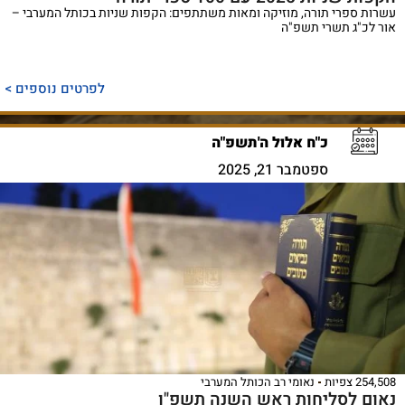
עשרות ספרי תורה, מוזיקה ומאות משתתפים: הקפות שניות בכותל המערבי –
אור לכ"ג תשרי תשפ"ה
לפרטים נוספים >
כ"ח אלול ה'תשפ"ה
ספטמבר 21, 2025
254,508 צפיות
נאומי רב הכותל המערבי
נאום לסליחות ראש השנה תשפ"ו