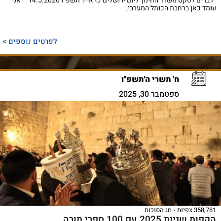
דברים לטקס משרד החינוך ליום ירושלים כז אייר תשפ"ו 14.5.2026 אני
עומד כאן ברחבת הכותל המערבי,
לפרטים נוספים >
ח' תשרי ה'תשפ"ו
ספטמבר 30, 2025
358,781 צפיות
חג הסוכות
הקפות שניות 2025 עם 100 ספרי תורה