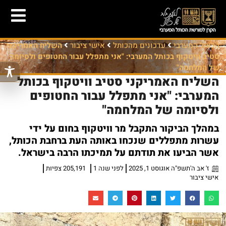
הכותל המערבי
עדכונים מהכותל
אישי ציבור
השליח האמריקני
סטיב וויטקוף בכותל המערבי: "אני מתפלל עבור החטופים ולסיומה
של המלחמה"
השליח האמריקני סטיב וויטקוף בכותל
המערבי: "אני מתפלל עבור החטופים
ולסיומה של המלחמה"
במהלך הביקור התקבל מר וויטקוף בחום על ידי
עשרות מתפללים שנכחו באותה העת ברחבת הכותל,
אשר הביעו את תודתם על תמיכתו הרבה בישראל.
ז' אב ה'תשפ"ה אוגוסט 1, 2025
לפני שנה 1
205,191 צפיות
אישי ציבור