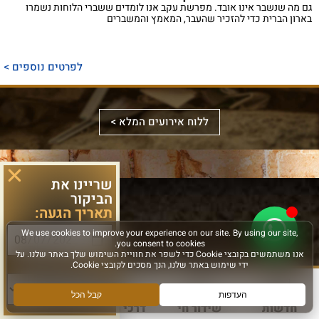
גם מה שנשבר אינו אובד. מפרשת עקב אנו לומדים ששברי הלוחות נשמרו
בארון הברית כדי להזכיר שהעבר, המאמץ והמשברים
ספר
ייחודי
לפרטים נוספים >
המכנס,
לראשונה,
ספר
את
אלבומי
ללוח אירועים המלא >
מכלול
באמצעות
מפואר
הדינים
תמונות
המשחזר
והמנהגים
וציורים
את
שריינו את
הביקור
למקורותיהם,
ייחודיים,
מראה
תאריך הגעה:
הקשורים
ממחיש
המקדש
סידור
לכותל
אלבום
על
מעוצב
המערבי
מרהיב
ידי
לערב
סוג פעילות:
ולהר
זה
עיון
שבת
הבית
את
מעמיק
ויום־טוב,
חדשות
שידור חי
דרכי הגעה
עוד
בזמן
עוצמתו
במקורות
עם