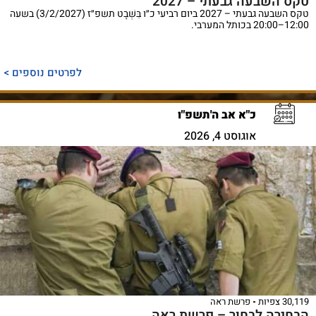
טקס השבעה גבעתי – 2027
טקס השבעה גבעתי – 2027 ביום רביעי כ״ו בִּשְׁבָט תשפ״ז (3/2/2027) בשעה
12:00–20:00 בכותל המערבי.
לפרטים נוספים >
כ"א אב ה'תשפ"ו
אוגוסט 4, 2026
30,119 צפיות
פרשת ראה
הבחירה לבחור – פרשת ראה