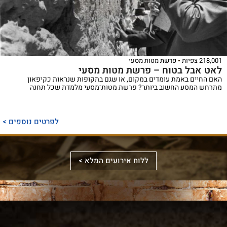
218,001 צפיות
פרשת מטות מסעי
לאט אבל בטוח – פרשת מטות מסעי
האם החיים באמת עומדים במקום, או שגם בתקופות שנראות כקיפאון
מתרחש המסע החשוב ביותר? פרשת מטות־מסעי מלמדת שכל תחנה
ספר
ייחודי
לפרטים נוספים >
המכנס,
לראשונה,
ספר
את
אלבומי
ללוח אירועים המלא >
מכלול
באמצעות
מפואר
הדינים
תמונות
המשחזר
והמנהגים
וציורים
את
למקורותיהם,
ייחודיים,
מראה