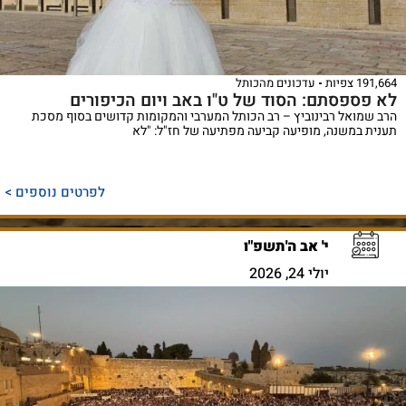
191,664 צפיות
עדכונים מהכותל
לא פספסתם: הסוד של ט"ו באב ויום הכיפורים
הרב שמואל רבינוביץ – רב הכותל המערבי והמקומות קדושים בסוף מסכת
תענית במשנה, מופיעה קביעה מפתיעה של חז"ל: "לא
לפרטים נוספים >
י' אב ה'תשפ"ו
יולי 24, 2026