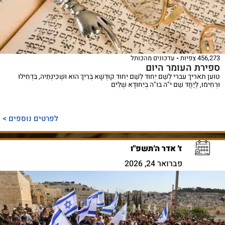
456,273 צפיות
עדכונים מהכותל
ספירת העומר היום
טוען תאריך עברי לְשֵׁם יִחוּד לְשֵׁם יִחוּד קוּדְשָׁא בְּרִיךְ הוּא וּשְׁכִינְתֵּיהּ, בִּדְחִילוּ
וּרְחִימוּ, לְיַחֲד שֵׁם י"ה בו"ה בְּיִחוּדָא שְׁלִים
לפרטים נוספים >
ז' אדר ה'תשפ"ו
פברואר 24, 2026