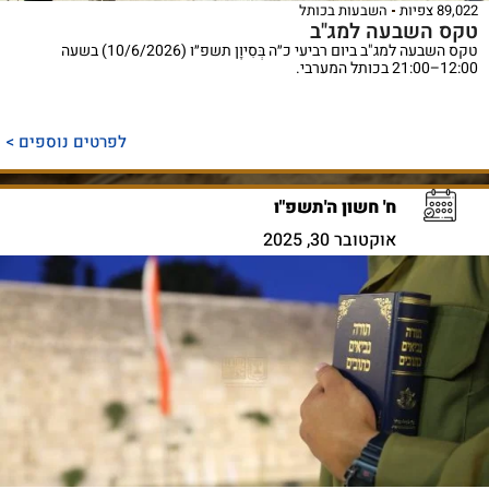
89,022 צפיות
השבעות בכותל
טקס השבעה למג"ב
טקס השבעה למג"ב ביום רביעי כ״ה בְּסִיוָן תשפ״ו (10/6/2026) בשעה
12:00–21:00 בכותל המערבי.
לפרטים נוספים >
ח' חשון ה'תשפ"ו
אוקטובר 30, 2025