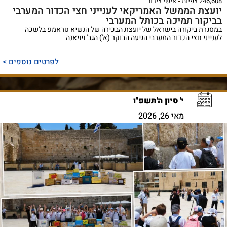
246,608 צפיות
אישי ציבור
יועצת הממשל האמריקאי לענייני חצי הכדור המערבי
בביקור תמיכה בכותל המערבי
במסגרת ביקורה בישראל של יועצת הבכירה של הנשיא טראמפ בלשכה
לענייני חצי הכדור המערבי הגיעה הבוקר (א') הגב' ויויאנה
לפרטים נוספים >
י' סיון ה'תשפ"ו
מאי 26, 2026