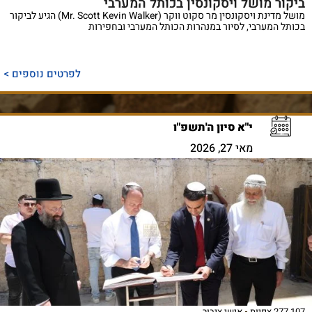
ביקור מושל ויסקונסין בכותל המערבי
מושל מדינת ויסקונסין מר סקוט ווקר (Mr. Scott Kevin Walker) הגיע לביקור
בכותל המערבי, לסיור במנהרות הכותל המערבי ובחפירות
לפרטים נוספים >
י"א סיון ה'תשפ"ו
מאי 27, 2026
277,107 צפיות
אישי ציבור