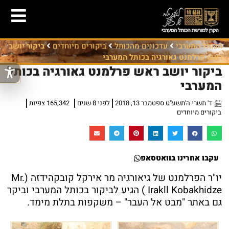
הכותל המערבי
עדכונים מהכותל
ביקורים מיוחדים
ביקור יושב
ראש פרלמנט גאורגיה בכותל המערבי
ביקור יושב ראש פרלמנט גאורגיה בכותל
המערבי
ד' תשרי ה'תשע"ט ספטמבר 13, 2018
לפני 8 שנים
165,342 צפיות
ביקורים מיוחדים
עקבו אחרינו בוואטסאפ
יו"ר הפרלמנט של גיאורגיה מר אירקל קובקהידזה (Mr.
Irakll Kobakhidze ) הגיע לביקור בכותל המערבי וביקר
גם באתר "מבט אל העבר" – משקפות בתלת מימד.