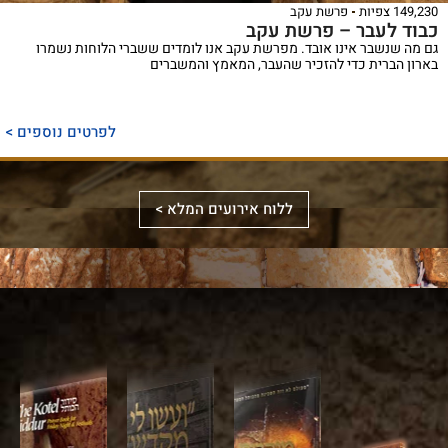
149,230 צפיות
פרשת עקב
כבוד לעבר – פרשת עקב
גם מה שנשבר אינו אובד. מפרשת עקב אנו לומדים ששברי הלוחות נשמרו
בארון הברית כדי להזכיר שהעבר, המאמץ והמשברים
ספר
ייחודי
לפרטים נוספים >
המכנס,
לראשונה,
ספר
את
אלבומי
ללוח אירועים המלא >
מכלול
באמצעות
מפואר
הדינים
תמונות
המשחזר
והמנהגים
וציורים
את
למקורותיהם,
ייחודיים,
מראה
הקשורים
ממחיש
המקדש
סידור
לכותל
אלבום
על
מעוצב
המערבי
מרהיב
ידי
לערב
ולהר
זה
עיון
שבת