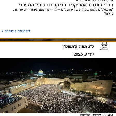
חברי קונגרס אמריקנים בביקורם בכותל המערבי
"מתפללים למען שלומה של ירושלים — מי ייתן והעם היהודי יישאר חזק
לנצח!"
לפרטים נוספים >
כ"ג תמוז ה'תשפ"ו
יולי 8, 2026
138,464 צפיות
סליחות