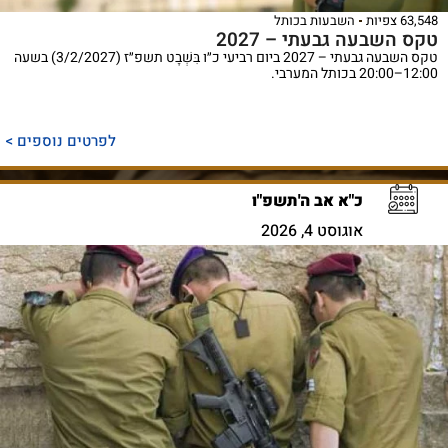
63,548 צפיות
השבעות בכותל
טקס השבעה גבעתי – 2027
טקס השבעה גבעתי – 2027 ביום רביעי כ״ו בִּשְׁבָט תשפ״ז (3/2/2027) בשעה
12:00–20:00 בכותל המערבי.
לפרטים נוספים >
כ"א אב ה'תשפ"ו
אוגוסט 4, 2026