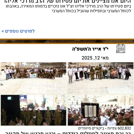
היום אנו מציינים את יום פטירתו של הרב מרדכי אליהו
ביום פטירתו של הרב מרדכי אליהו זצ"ל אנו נזכרים בדמותו המאירה, באהבתו
לכותל המערבי ובתפילות שהוביל בכותל המערבי
לפרטים נוספים >
י"ד אייר ה'תשפ"ה
מאי 12, 2025
602,832 צפיות
ביקורים מיוחדים
בר ובת מצווה לחיילים בודדים – ורגע מרגש של תקווה