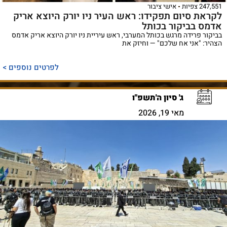
247,551 צפיות
אישי ציבור
לקראת סיום תפקידו: ראש העיר ניו יורק היוצא אריק
אדמס בביקור בכותל
בביקור פרידה מרגש בכותל המערבי, ראש עיריית ניו יורק היוצא אריק אדמס
הצהיר: "אני אח שלכם" — וחיזק את
לפרטים נוספים >
ג' סיון ה'תשפ"ו
מאי 19, 2026