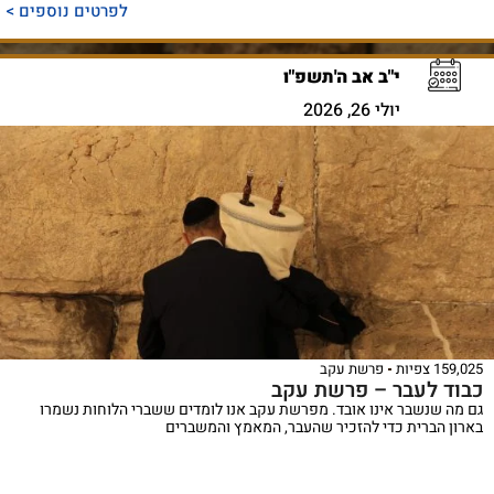
לפרטים נוספים >
י"ב אב ה'תשפ"ו
יולי 26, 2026
159,025 צפיות
פרשת עקב
כבוד לעבר – פרשת עקב
גם מה שנשבר אינו אובד. מפרשת עקב אנו לומדים ששברי הלוחות נשמרו
בארון הברית כדי להזכיר שהעבר, המאמץ והמשברים
ספר
ייחודי