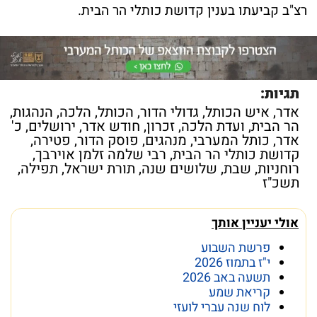
רצ"ב קביעתו בענין קדושת כותלי הר הבית.
תגיות:
אדר
,
איש הכותל
,
גדולי הדור
,
הכותל
,
הלכה
,
הנהגות
,
הר הבית
,
ועדת הלכה
,
זכרון
,
חודש אדר
,
ירושלים
,
כ'
אדר
,
כותל המערבי
,
מנהגים
,
פוסק הדור
,
פטירה
,
קדושת כותלי הר הבית
,
רבי שלמה זלמן אוירבך
,
רוחניות
,
שבת
,
שלושים שנה
,
תורת ישראל
,
תפילה
,
תשכ"ז
אולי יעניין אותך
פרשת השבוע
י"ז בתמוז 2026
תשעה באב 2026
קריאת שמע
לוח שנה עברי לועזי