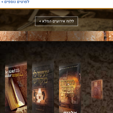
לפרטים נוספים >
המכנס,
לראשונה,
ספר
את
אלבומי
ללוח אירועים המלא >
מכלול
באמצעות
מפואר
הדינים
תמונות
המשחזר
והמנהגים
וציורים
את
למקורותיהם,
ייחודיים,
מראה
הקשורים
ממחיש
המקדש
סידור
לכותל
אלבום
על
מעוצב
המערבי
מרהיב
ידי
לערב
ולהר
זה
עיון
שבת
הבית
את
מעמיק
ויום־טוב,
בזמן
עוצמתו
במקורות
עם
הזה
המופלאה
חז"ל
הסברים
–
של
וספרות
קצרים
בשפה
הכותל
עתיקה,
באנגלית.