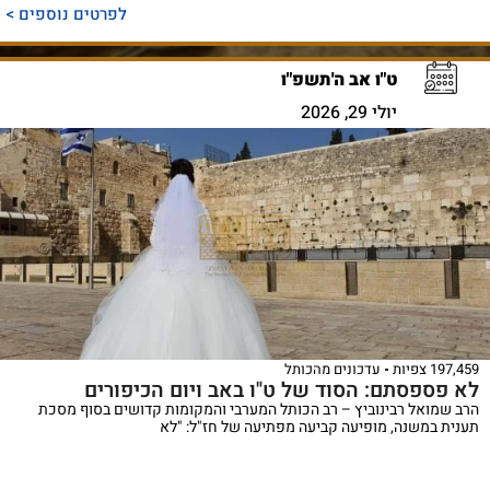
לפרטים נוספים >
ט"ו אב ה'תשפ"ו
יולי 29, 2026
197,459 צפיות
עדכונים מהכותל
לא פספסתם: הסוד של ט"ו באב ויום הכיפורים
הרב שמואל רבינוביץ – רב הכותל המערבי והמקומות קדושים בסוף מסכת
תענית במשנה, מופיעה קביעה מפתיעה של חז"ל: "לא