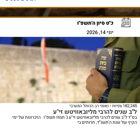
כ"ט סיון ה'תשפ"ו
יוני 14, 2026
182,245 צפיות
נאומי רב הכותל המערבי
ל"ב שנים להרבי מליובאוויטש זי"ע
בס"ד ל"ב שנים להרבי מליובאוויטש זי"ע ג' תמוז תשפ"ו הזכרונות של ימי
הקיץ של שנת ה'תשנ”ד, חרותים בי