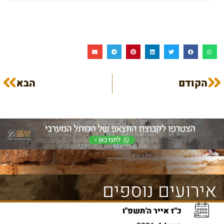
הקודם
הבא
אירועים נוספים
כ"ז אייר ה'תשפ"ו