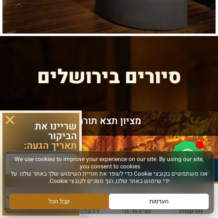
סיורים בירושלים
מציון תצא תורה
שריינו את
הביקור
תאריך הגעה:
סוג פעילות:
חדשות
שידור חי
דרכי הגעה
עוד