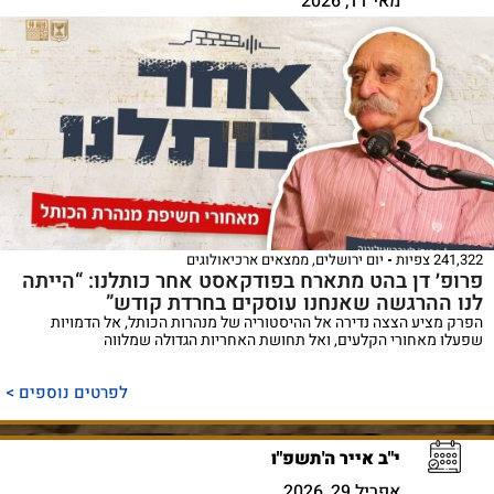
מאי 11, 2026
241,322 צפיות
יום ירושלים
,
ממצאים ארכיאולוגים
פרופ׳ דן בהט מתארח בפודקאסט אחר כותלנו: “הייתה
לנו ההרגשה שאנחנו עוסקים בחרדת קודש”
הפרק מציע הצצה נדירה אל ההיסטוריה של מנהרות הכותל, אל הדמויות
שפעלו מאחורי הקלעים, ואל תחושת האחריות הגדולה שמלווה
לפרטים נוספים >
י"ב אייר ה'תשפ"ו
אפריל 29, 2026