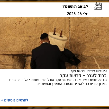
י"ב אב ה'תשפ"ו
יולי 26, 2026
169,020 צפיות
פרשת עקב
כבוד לעבר – פרשת עקב
גם מה שנשבר אינו אובד. מפרשת עקב אנו לומדים ששברי הלוחות נשמרו
בארון הברית כדי להזכיר שהעבר, המאמץ והמשברים
ספר
ייחודי
לפרטים נוספים >
המכנס,