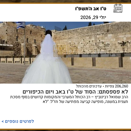
ט"ו אב ה'תשפ"ו
יולי 29, 2026
206,260 צפיות
עדכונים מהכותל
לא פספסתם: הסוד של ט"ו באב ויום הכיפורים
הרב שמואל רבינוביץ – רב הכותל המערבי והמקומות קדושים בסוף מסכת
תענית במשנה, מופיעה קביעה מפתיעה של חז"ל: "לא
לפרטים נוספים >