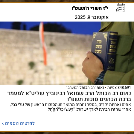
י"ז תשרי ה'תשפ"ו
אוקטובר 9, 2025
348,691 צפיות
נאומי רב הכותל המערבי
נאום רב הכותל הרב שמואל רבינוביץ שליט"א למעמד
ברכת הכהנים סוכות תשפ"ו
אחים ואחיות יקרים, בספר נחמיה מתואר חג הסוכות הראשון של גולי בבל,
אחרי שחזרו הביתה לארץ ישראל: "וַיַּֽעֲשׂ֣וּ כׇֽל־הַ֠קָּהָ֠ל
לפרטים נוספים >