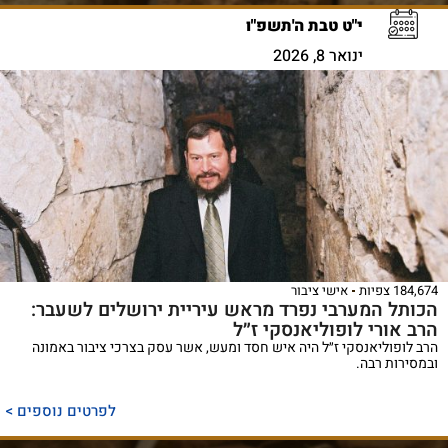
י"ט טבת ה'תשפ"ו
ינואר 8, 2026
184,674 צפיות
אישי ציבור
הכותל המערבי נפרד מראש עיריית ירושלים לשעבר:
הרב אורי לופוליאנסקי ז״ל
הרב לופוליאנסקי ז״ל היה איש חסד ומעש, אשר עסק בצרכי ציבור באמונה
ובמסירות רבה.
לפרטים נוספים >