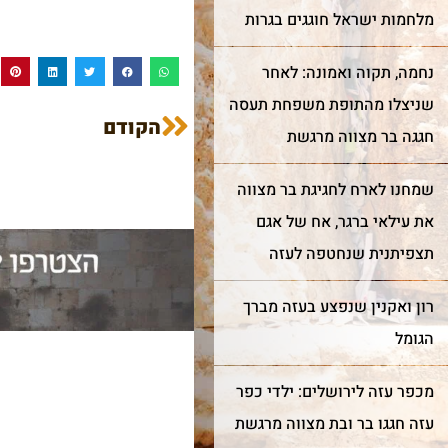
מלחמות ישראל חוגגים בגרות
נחמה, תקוה ואמונה: לאחר
שניצלו מהתופת משפחת תעסה
הקודם
אבני הכותל הגלויות מספרות 
חגגה בר מצווה מרגשת
תולדותיו של הכותל מאז
החורבן. האבנים ההרודיאניות
שמחנו לארח לחגיגת בר מצווה
המקוריות נבדלות מהאחרות
במידותיהן ובאופן סיתותן
את עילאי ברגר, אח של אגם
הייחודי עם שתי מערכות
שוליים.
תצפיתנית שנחטפה לעזה
רון ואקנין שנפצע בעזה מברך
הגומל
מכפר עזה לירושלים: ילדי כפר
עזה חגגו בר ובת מצווה מרגשת