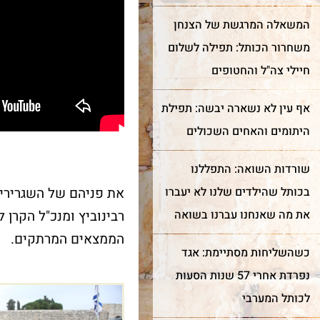
המשאלה המרגשת של הצנחן
משחרור הכותל: תפילה לשלום
חיילי צה"ל והחטופים
אף עין לא נשארה יבשה: תפילת
היתומים והאחים השכולים
שורדות השואה: התפללנו
ר מצווה
חדש!
מייצג
בכותל שהילדים שלנו לא יעברו
את פניהם של השגרירים
כותל
שער השמיים
את מה שאנחנו עברנו בשואה
רבינוביץ ומנכ"ל הקרן
הממצאים המרתקים.
רן למורשת הכותל המערבי
מה מביא אנשים ונשים מכל
כשהשליחות מסתיימת: אגד
מינה אתכם לחגוג בר מצווה
קצוות תבל להתרפק על
ותל בטקס מרגש ובאווירה
האבנים העתיקות?
נפרדת אחרי 57 שנות הסעות
וחדת של אחדות וקדושה.
לכותל המערבי