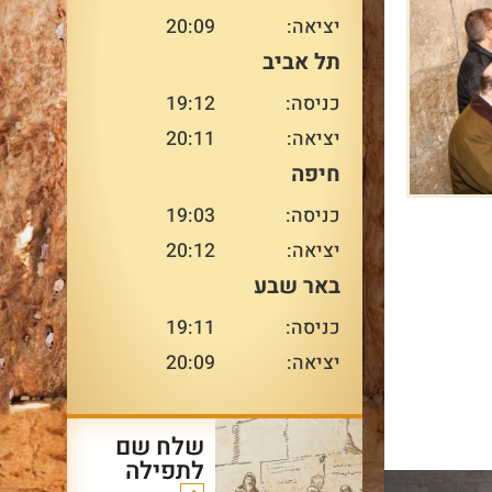
למשפחה ומדור לדור – בדיוק
יציאה:
20:09
במקום המשמעותי ביותר
עבורו.
תל אביב
עו
כניסה:
19:12
יציאה:
20:11
חיפה
עוד על שרשרת הדורות
>
כניסה:
19:03
יציאה:
20:12
באר שבע
כניסה:
19:11
יציאה:
20:09
שלח שם
לתפילה