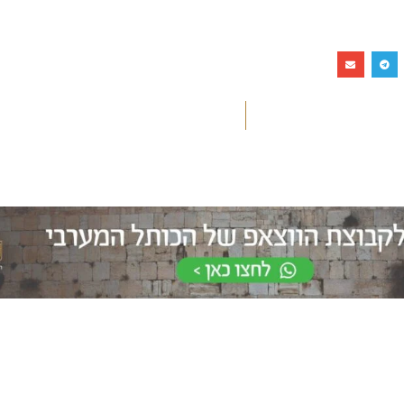
את
צורת הבניה המדורגת של אבני
אבני הכותל הגלוי
הכותל מלמדת אותנו שחומות
תולדותיו של הכות
הר הבית לא היו זקופות ואנכיות
החורבן. האבנים ה
אלא משופעות מעט. ניתן
המקוריות נבדלות
להבחין בתופעה זו בצפייה
במידותיהן ובאופן
מרחוק על כותלי הר הבית.
הייחודי עם שתי מ
שוליים.