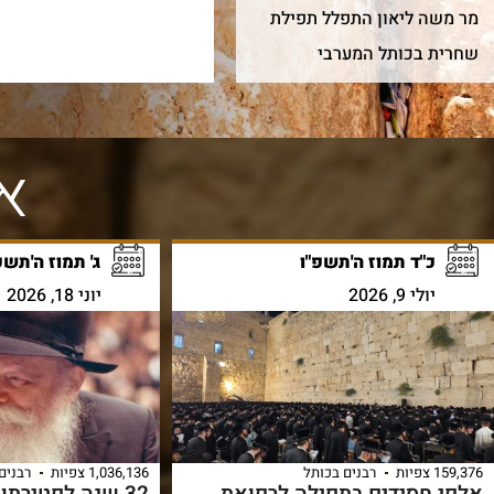
מר משה ליאון התפלל תפילת
שחרית בכותל המערבי
אי
כ"ד תמוז ה'תשפ"ו
ג' תמוז ה'תשפ
יולי 9, 2026
יוני 18, 2026
159,376 צפיות
רבנים בכותל
1,036,136 צפיות
רבנים
אלפי חסידים בתפילה לרפואת
32 שנה לפטירתו