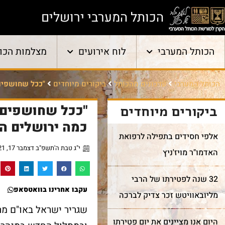
הכותל המערבי ירושלים
הכותל המערבי
לוח אירועים
מצלמות הכו
הכותל המערבי
עדכונים מהכותל
ביקורים מיוחדים
"ככל שחושפים 
"ככל שחושפים י
ביקורים מיוחדים
כמה ירושלים הי
אלפי חסידים בתפילה לרפואת
י"ג טבת ה'תשפ"ב דצמבר 17, 2021
האדמו"ר מויז'ניץ
32 שנה לפטירתו של הרבי
עקבו אחרינו בוואטסאפ
מליובאוויטש זכר צדיק לברכה
שגריר ישראל באו"ם מר
היום אנו מציינים את יום פטירתו