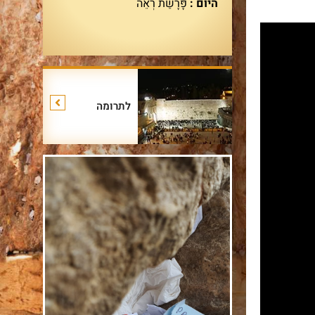
היום :
פָּרָשַׁת רְאֵה
לתרומה