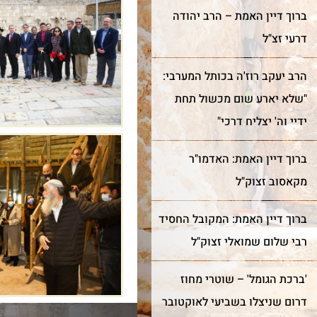
ברוך דיין האמת – הרב יהודה
עוד על שער השמיים >
דרעי זצ"ל
עוד על בר מצווה >
הרב יעקב רוז'ה בכותל המערבי:
"שלא יארע שום מכשול תחת
ידיי וה' יצליח דרכי"
ברוך דיין האמת: האדמו"ר
מקאסוב זצוק"ל
ברוך דיין האמת: המקובל החסיד
רבי שלום שמואלי זצוק"ל
'ברכת הגומל' – שוטרי מחוז
דרום שניצלו בשביעי לאוקטובר