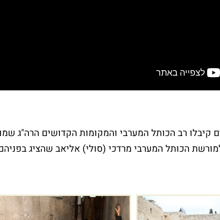
חלאקה בכותל
שלח פת
 קיבלו רב הכותל המערבי והמקומות הקדושים הרה"ג שמו
המערבי
לכותל
 למורשת הכותל המערבי מרדכי (סולי) אליאב שהציג בפניהם
את הטקס יערוך מדריך מקצועי
רוצים לשים פתק 
אשר יפגוש את המשפחה
באפשרותכם להגי
בשערי הכותל
אישי?
וילווה אתכם במהלך הארוע.
אנחנו כאן לסייע