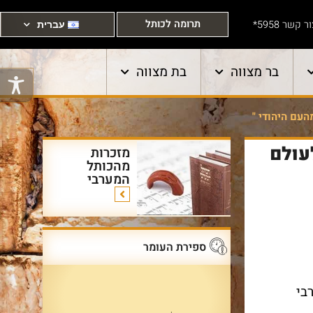
תרומה לכותל
ר קשר 5958*
עברית
בר מצווה
בת מצווה
העם היהודי "
עולם
מזכרות
מהכותל
המערבי
ספירת העומר
בי