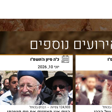
רועים נוספים
"ו
כ"ה סיון ה'תשפ"ו
יוני 10, 2026
 בכותל
124,933 צפיות
רבנים בכותל
 של הרבי
היום אנו מציינים את יום פטירתו