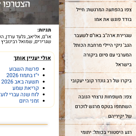
צפו בהפתעה המרגשת: חייל
בודד פוגש את אמו
תגיות:
שגרירת ארה"ב באו"ם לשעבר
או"ם
,
אליאב
,
גלעד ערדן
,
הק
שגרירים
,
שמואל רבינוביץ
הגב' ניקי היילי מרחבת הכותל
המערבי עם סיום ביקורה
אולי יעניין אותך
בישראל
פרשת השבוע
י"ז בתמוז 2026
ביקרו של רב גונדר קובי יעקובי
תשעה באב 2026
קריאת שמע
לוח שנה עברי לועז
צפו: משפחות נרצחי הנובה
זמני היום
השתתפו בטקס מרגש לזכרם
פרשת השבוע פרשת
של יקיריהם
רגע היסטורי בכותל: יתומי