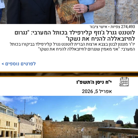
274,493 צפיות
אישי ציבור
לוטננט גנרל ג'וזף קלירפילד בכותל המערבי: "נגרום
לחיזבאללה להניח את נשקו"
יו"ר מנגנון לבנון בצבא ארצות הברית לוטננט גנרל קלירפילד בביקורו בכותל
המערבי: "אני מאמין שנגרום לחיזבאללה להניח את נשקו"
לפרטים נוספים >
י"ח ניסן ה'תשפ"ו
אפריל 5, 2026