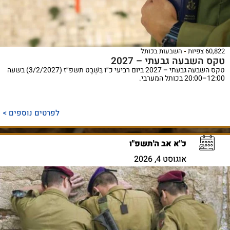
60,822 צפיות
השבעות בכותל
טקס השבעה גבעתי – 2027
טקס השבעה גבעתי – 2027 ביום רביעי כ״ו בִּשְׁבָט תשפ״ז (3/2/2027) בשעה
12:00–20:00 בכותל המערבי.
לפרטים נוספים >
כ"א אב ה'תשפ"ו
אוגוסט 4, 2026