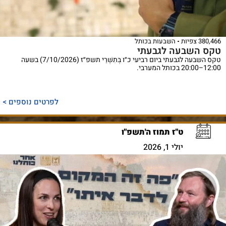
380,466 צפיות
השבעות בכותל
טקס השבעה לגבעתי
טקס השבעה לגבעתי ביום רביעי כ״ו בְּתִשְׁרֵי תשפ״ז (7/10/2026) בשעה
12:00–20:00 בכותל המערבי.
לפרטים נוספים >
ט"ז תמוז ה'תשפ"ו
יולי 1, 2026