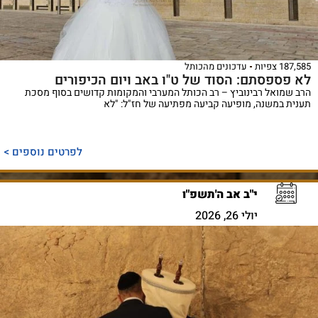
187,585 צפיות
עדכונים מהכותל
לא פספסתם: הסוד של ט"ו באב ויום הכיפורים
הרב שמואל רבינוביץ – רב הכותל המערבי והמקומות קדושים בסוף מסכת
תענית במשנה, מופיעה קביעה מפתיעה של חז"ל: "לא
לפרטים נוספים >
י"ב אב ה'תשפ"ו
יולי 26, 2026