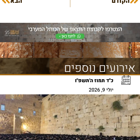
הקודם
הבא
אירועים נוספים
כ"ד תמוז ה'תשפ"ו
יולי 9, 2026