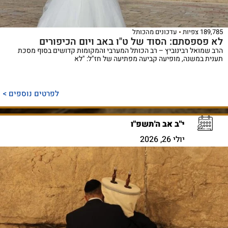
189,785 צפיות
עדכונים מהכותל
לא פספסתם: הסוד של ט"ו באב ויום הכיפורים
הרב שמואל רבינוביץ – רב הכותל המערבי והמקומות קדושים בסוף מסכת
תענית במשנה, מופיעה קביעה מפתיעה של חז"ל: "לא
לפרטים נוספים >
י"ב אב ה'תשפ"ו
יולי 26, 2026