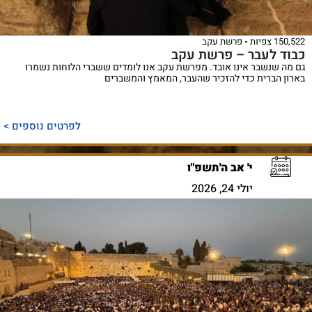
150,522 צפיות
פרשת עקב
כבוד לעבר – פרשת עקב
גם מה שנשבר אינו אובד. מפרשת עקב אנו לומדים ששברי הלוחות נשמרו
בארון הברית כדי להזכיר שהעבר, המאמץ והמשברים
לפרטים נוספים >
י' אב ה'תשפ"ו
יולי 24, 2026