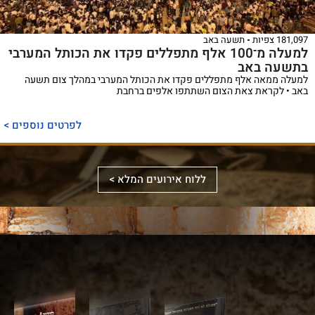
181,097 צפיות
תשעה באב
למעלה מ־100 אלף מתפללים פקדו את הכותל המערבי
בתשעה באב
למעלה ממאה אלף מתפללים פקדו את הכותל המערבי במהלך צום תשעה
באב • לקראת צאת הצום השתתפו אלפים ברחבת
ספר
ייחודי
לפרטים נוספים >
המכנס,
לראשונה,
ספר
את
אלבומי
ללוח אירועים המלא >
מכלול
באמצעות
מפואר
הדינים
תמונות
המשחזר
והמנהגים
וציורים
את
למקורותיהם,
ייחודיים,
מראה
הקשורים
ממחיש
המקדש
סידור
לכותל
אלבום
על
מעוצב
המערבי
מרהיב
ידי
לערב