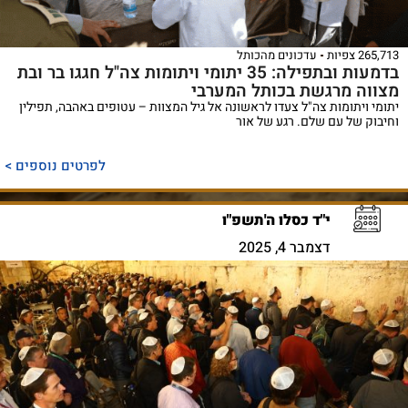
265,713 צפיות
עדכונים מהכותל
בדמעות ובתפילה: 35 יתומי ויתומות צה"ל חגגו בר ובת
מצווה מרגשת בכותל המערבי
יתומי ויתומות צה"ל צעדו לראשונה אל גיל המצוות – עטופים באהבה, תפילין
וחיבוק של עם שלם. רגע של אור
לפרטים נוספים >
י"ד כסלו ה'תשפ"ו
דצמבר 4, 2025