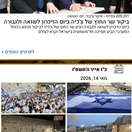
209,201 צפיות
אישי ציבור
,
יום השואה
ביקור שר החוץ של צ'כיה ביום הזיכרון לשואה ולגבורה
ביום הזיכרון לשואה ולגבורה הגיע שר החוץ של צ'כיה לביקור מרגש בכותל
המערבי, הביע תמיכה חד־משמעית בישראל וקרא לעולם
לפרטים נוספים >
כ"ז אייר ה'תשפ"ו
מאי 14, 2026