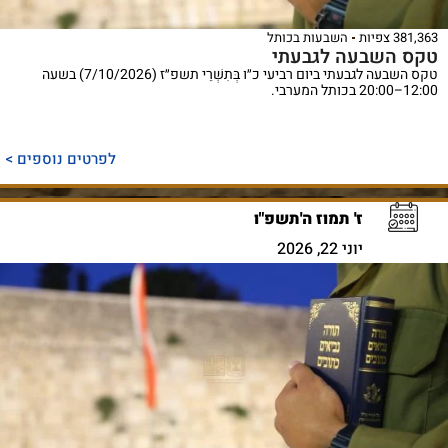
381,363 צפיות
השבעות בכותל
טקס השבעה לגבעתי
טקס השבעה לגבעתי ביום רביעי כ״ו בְּתִשְׁרֵי תשפ״ז (7/10/2026) בשעה
12:00–20:00 בכותל המערבי.
לפרטים נוספים >
ז' תמוז ה'תשפ"ו
יוני 22, 2026