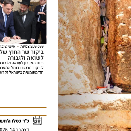
209,699 צפיות
אישי ציבור
ביקור שר החוץ של צ
לשואה ולגבורה
ביום הזיכרון לשואה ולגבור
לביקור מרגש בכותל המערבי
חד־משמעית בישראל וקרא 
כ"ד כסלו ה'תשפ
דצמבר 14, 2025