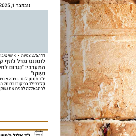
נובמבר 1, 2025
275,111 צפיות
אישי ציבור
לוטננט גנרל ג'וזף 
המערבי: "נגרום לח
נשקו"
יו"ר מנגנון לבנון בצבא ארצ
קלירפילד בביקורו בכותל המ
לחיזבאללה להניח את נשקו
י"ד אלול ה'תש