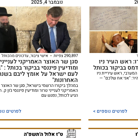
נובמבר 4, 2025
290,897 צפיות
אישי ציבור
,
עדכונים מהכותל
: ראש העיר ניו
סגן שר האוצר האמריקני לענייני 
דמס בביקור בכותל
ומודיעין פיננסי בביקור בכותל : "
לעם ישראל על אומץ ליבם בשנת
מערבי, ראש עיריית ניו
יר: "אני אח שלכם" —
האחרונות"
במהלך ביקורו הרשמי בישראל, סגן שר האוצר
האמריקני לענייני טרור ומודיעין פיננסי ג׳ון ק. 
הגיע לכותל, נפגש עם
לפרטים נוספים >
לפרטים נוס
ו
ט"ז אלול ה'תשפ"ה