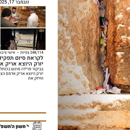
נובמבר 17, 2025
248,114 צפיות
אישי ציבור
לקראת סיום תפקידו
יורק היוצא אריק א
בביקור פרידה מרגש בכותל ה
יורק היוצא אריק אדמס הצה
וחיזק את
י' חשון ה'תשפ"