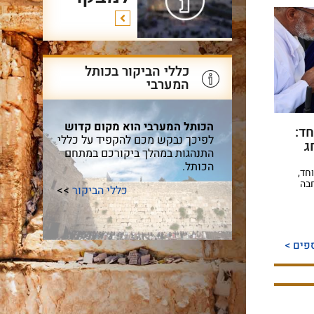
כללי הביקור בכותל
המערבי
הכותל המערבי הוא מקום קדוש
ד:
לפיכך נבקש מכם להקפיד על כללי
ג
התנהגות במהלך ביקורכם במתחם
הכותל.
חד,
בה
כללי הביקור
>>
פים >