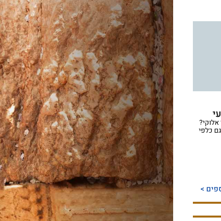
י
 אלוקי?
ם כלפי
פים >