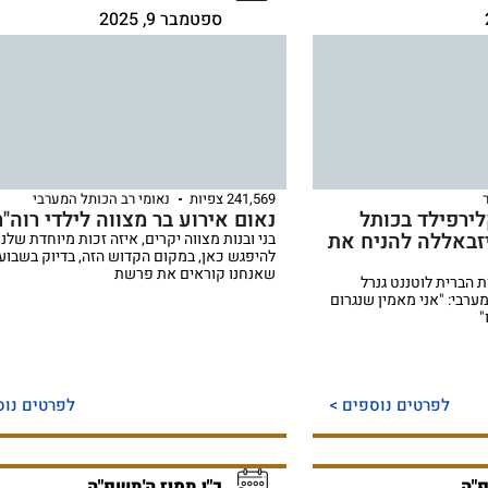
ספטמבר 9, 2025
241,569 צפיות
נאומי רב הכותל המערבי
קלירפילד בכותל
נאום אירוע בר מצווה לילדי רוה"
יזבאללה להניח את
בני ובנות מצווה יקרים, איזה זכות מיוחדת שלנו
להיפגש כאן, במקום הקדוש הזה, בדיוק בשבוע
שאנחנו קוראים את פרשת
ות הברית לוטננט גנרל
ערבי: "אני מאמין שנגרום
"
לפרטים נוספים >
לפרטים נוס
פ"ה
כ"ו תמוז ה'תשפ"ה