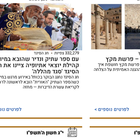
332,279 צפיות
חג הסיגד
 – פרשת מקץ
עם ספר עתיק ונדיר שהובא במיוח
קהילת יוצאי אתיופיה ציינו את ח
 פרשת מקץ חושפת איך
ההגנה האמיתית על הצלחה
הסיגד 'סגד מהללה'
חג הסיגד נחגג הבוקר בכותל באירוע מרגש במיו
כשהספר העתיק "האורית" הובא לראשונה לרח
לקריאת עשרת הדיברות — מחזה
לפרטים נוספים >
לפרטים נוס
"ו
י"ג חשון ה'תשפ"ו