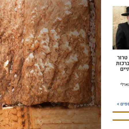
טרור
ברכות
יים
הארלי
פים >