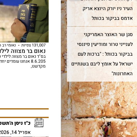
העיר ניו יורק היוצא אריק
אדמס בביקור בכותל
סגן שר האוצר האמריקני
לענייני טרור ומודיעין פיננסי
131,007 צפיות
נאומי רב 
נאום בר מצווה לילד
בביקור בכותל : "ברכות לעם
בס"ד נאום בר מצווה לילדי 
8.6.205 אנחנו עומדים 
ישראל על אומץ ליבם בשנתיים
מקדשנו,
האחרונות"
כ"ז ניסן ה'תשפ
אפריל 14, 2026