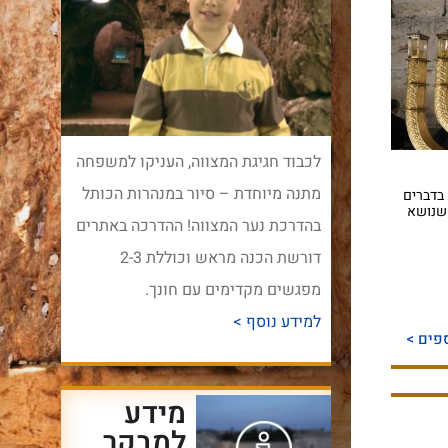
לכבוד חגיגת המצווה, העניקו למשפחה
מתנה מיוחדת – סיור במנהרות הכותל
בדברים
 שנושא
בהדרכת נער המצווה! ההדרכה באתרים
דורשת הכנה מראש וכוללת 2-3
מפגשים מקדימים עם חונך.
למידע נוסף >
פים >
מידע
למבקר