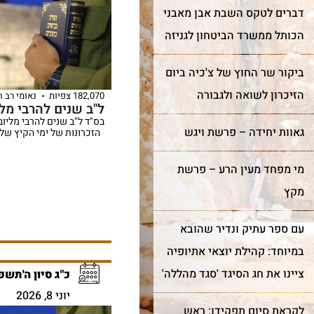
דברים לטקס השבת אבן מאבני
הכותל ממשרד הביטחון לגניזה
ביקור שר החוץ של צ'כיה ביום
הזיכרון לשואה ולגבורה
182,070 צפיות
נאומי רב 
ל"ב שנים להרבי מלי
בס"ד ל"ב שנים להרבי מליוב
גאוות יחידה – פרשת ויגש
הזכרונות של ימי הקיץ של 
מי מפחד מעין הרע – פרשת
מקץ
עם ספר עתיק ונדיר שהובא
במיוחד: קהילת יוצאי אתיופיה
ציינו את חג הסיגד 'סגד מהללה'
כ"ג סיון ה'תשפ"
יוני 8, 2026
לקראת סיום תפקידו: ראש