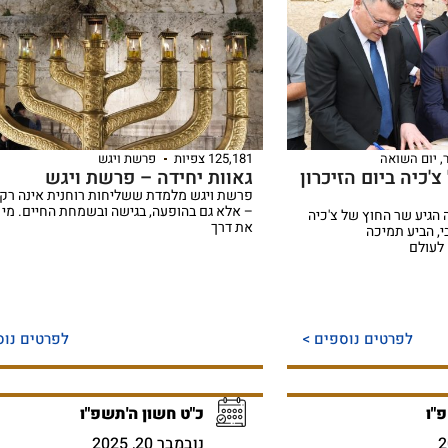
,
יום השואה
125,181 צפיות
פרשת ויגש
'כיה ביום הזיכרון
גאוות יחידה – פרשת ויגש
פרשת ויגש מלמדת ששליחות רוחנית אינה רק 
– אלא גם בהופעה, בגישה ובשמחת החיים. מי
ה הגיע שר החוץ של צ'כיה
את דרך
, הביע תמיכה
לעולם
לפרטים נוספים >
לפרטים נוס
"ו
כ"ט חשון ה'תשפ"ו
נובמבר 20, 2025