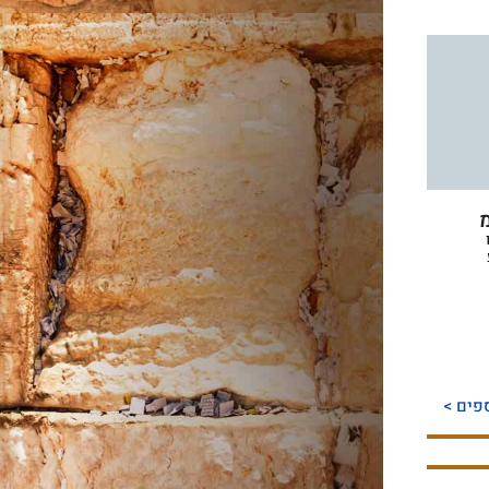
מ
פים >