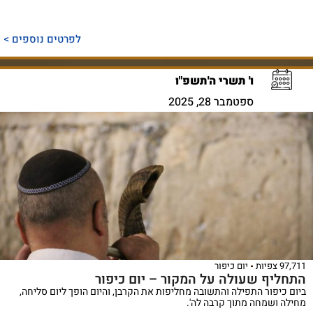
לפרטים נוספים >
ו' תשרי ה'תשפ"ו
ספטמבר 28, 2025
9 צפיות
יום כיפור
חליף שעולה על המקור – יום כיפור
ם כיפור התפילה והתשובה מחליפות את הקרבן, והיום הופך ליום סליחה,
לה ושמחה מתוך קרבה לה'.