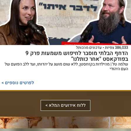
38 צפיות
עדכונים מהכותל
הדחף הבלתי מוסבר לחיפוש משמעות פרק 9
ודקאסט "אחר כותלנו”
ה טל | מהילדות בקזחסטן, ללא שום מושג על יהדותו, ועד ללב הפועם של
 היהודי
לפרטים נוספים >
ללוח אירועים המלא >