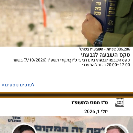
38 צפיות
השבעות בכותל
ס השבעה לגבעתי
טקס השבעה לגבעתי ביום רביעי כ״ו בְּתִשְׁרֵי תשפ״ז (7/10/2026) בשעה
2 בכותל המערבי.
לפרטים נוספים >
ט"ז תמוז ה'תשפ"ו
יולי 1, 2026