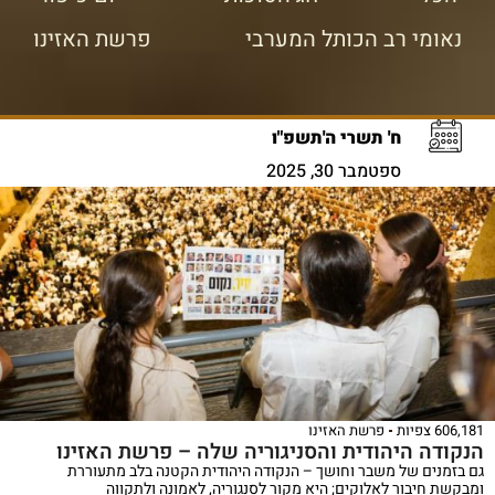
נאומי רב הכותל המערבי
פרשת האזינו
ח' תשרי ה'תשפ"ו
ספטמבר 30, 2025
60 צפיות
פרשת האזינו
קודה היהודית והסניגוריה שלה – פרשת האזינו
בזמנים של משבר וחושך – הנקודה היהודית הקטנה בלב מתעוררת
קשת חיבור לאלוקים; היא מקור לסנגוריה, לאמונה ולתקווה