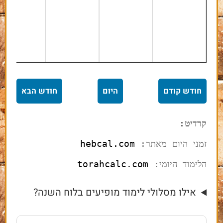
ל
כ' אלול
כ"א אלול
כ"ב אלול
25/09
24/09
23/09
פרשת
נצבים־וילך
חודש קודם
היום
חודש הבא
קרדיט:
כ"ז אלול
30/09
זמני היום מאתר: 
hebcal.com
פרשת האזינו
הלימוד היומי: 
torahcalc.com
אילו מסלולי לימוד מופיעים בלוח השנה?