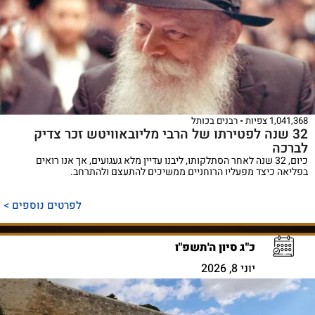
1,041 צפיות
רבנים בכותל
32 שנה לפטירתו של הרבי מליובאוויטש זכר צדיק
רכה
כיום, 32 שנה לאחר הסתלקותו, ליבנו עדיין מלא געגועים, אך אנו רואים
יאה כיצד מפעליו הרוחניים ממשיכים להתעצם ולהתרחב.
לפרטים נוספים >
כ"ג סיון ה'תשפ"ו
יוני 8, 2026