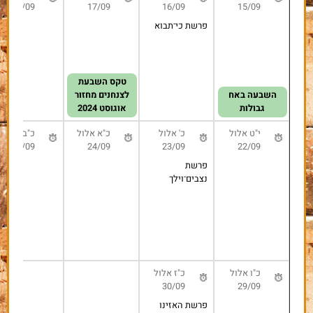
פרשת כי־תצא
י"ג אלול
י"ד אלול
ט"ו אלול
18/09
17/09
16/09
פרשת כי־תבוא
טקס השבעת
לצנחנים מחזור
אוגוסט 2024