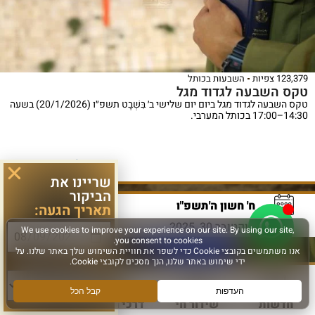
123,379 צפיות
השבעות בכותל
טקס השבעה לגדוד מגל
טקס השבעה לגדוד מגל ביום יום שלישי ב׳ בִּשְׁבָט תשפ״ו (20/1/2026) בשעה
14:30–17:00 בכותל המערבי.
לפרטים נוספים >
שריינו את
הביקור
ח' חשון ה'תשפ"ו
תאריך הגעה:
אוקטובר 30, 2025
סוג פעילות:
חדשות
שידור חי
דרכי הגעה
עוד