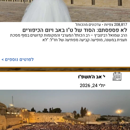
208,817 צפיות
עדכונים מהכותל
לא פספסתם: הסוד של ט"ו באב ויום הכיפורים
הרב שמואל רבינוביץ – רב הכותל המערבי והמקומות קדושים בסוף מסכת
תענית במשנה, מופיעה קביעה מפתיעה של חז"ל: "לא
לפרטים נוספים >
י' אב ה'תשפ"ו
יולי 24, 2026