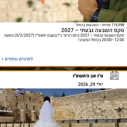
119,998 צפיות
השבעות בכותל
טקס השבעה גבעתי – 2027
טקס השבעה גבעתי – 2027 ביום רביעי כ״ו בִּשְׁבָט תשפ״ז (3/2/2027) בשעה
12:00–20:00 בכותל המערבי.
לפרטים נוספים >
ט"ו אב ה'תשפ"ו
יולי 29, 2026