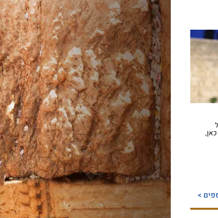
כאן,
פים >