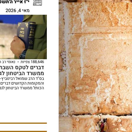
י"ז אייר ה'תשפ
מאי 4, 2026
188,646 צפיות
נאומי רב 
דברים לטקס השבת 
ממשרד הביטחון לגנ
בס"ד הרב שמואל רבינוביץ-
והמקומות הקדושים דברים 
הכותל ממשרד הביטחון לגניז