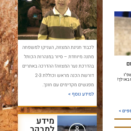
לכבוד חגיגת המצווה, העניקו למשפחה
מתנה מיוחדת – סיור במנהרות הכותל
ם
בהדרכת נער המצווה! ההדרכה באתרים
פ"ו
דורשת הכנה מראש וכוללת 2-3
ו באו לך!
מפגשים מקדימים עם חונך.
למידע נוסף >
פים >
מידע
למבקר