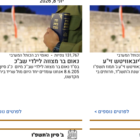
יוני 8, 2026
הכותל המערבי
131,767 צפיות
נאומי רב הכותל המערבי
ובאוויטש זי"ע
נאום בר מצווה לילדי שב"כ
אוויטש זי"ע ג' תמוז תשפ"ו
בס"ד נאום בר מצווה לילדי שב"כ מיום כ"ג סיו
שנת ה'תשנ”ד, חרותים בי
8.6.205 אנחנו עומדים יחד היום מול שריד בית
מקדשנו,
לפרטים נוספים >
לפרטים נוס
ב' סיון ה'תשפ"ו