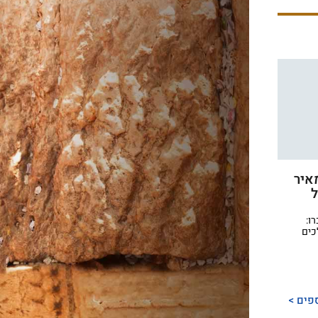
מאיר
ל
ו:
כים
פים >