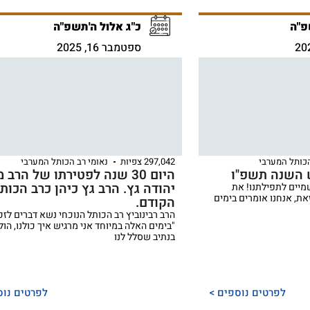
פ"ה
כ"ג אלול ה'תשפ"ה
ספטמבר 16, 2025
הכותל המערבי
297,042 צפיות
נאומי רב הכותל המערבי
 השנה תשפ"ו
היום 30 שנה לפטירתו של הרב 
יהודה גץ. הרב גץ כיהן כרב הכות
מיים לתפילתנו! את
ת, אנחנו אומרים בימים
הקודם.
הרב רבינוביץ רב הכותל הנוכחי נשא דברים לזכר
"בימים האלה במיוחד אני מרגיש איך כולנו, הול
בנתיב שסלל לנו
לפרטים נוספים >
לפרטים נוס