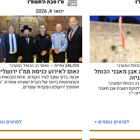
"ו
ט"ו טבת ה'תשפ"ו
ינואר 4, 2026
הכותל המערבי
246,029 צפיות
נאומי רב הכותל המערבי
אבן מאבני הכותל
נאום לאירוע כניסת ממ"ז ירושלי
יזה
אבשי, ברוך שובך לעיר הקודש. אחת הנבואות 
והמצוטטות ביותר של הנביא ישעיהו אומרת: "עַ
 רב הכותל המערבי
חוֹמֹתַיִךְ יְרוּשָׁלַ‍ִם הִפְקַדְתִּי שֹׁמְרִים,
לטקס השבת אבן מאבני
ה י"ז
לפרטים נוספים >
לפרטים נוס