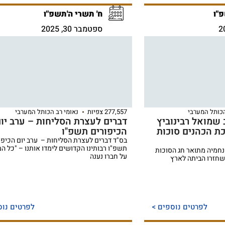
"ו
ח' תשרי ה'תשפ"ו
ספטמבר 30, 2025
הכותל המערבי
277,557 צפיות
נאומי רב הכותל המערבי
 שמואל רבינוביץ
דברים לעצרת הסליחות – ערב יו
ת הכהנים סוכות
הכיפורים תשפ"ו
בס"ד דברים לעצרת הסליחות – ערב יום הכיפו
תשפ"ו רבותינו הקדושים לימדו אותנו – "כל ה
נחמיה מתואר חג הסוכות
על חברו נענה
 שחזרו הביתה לארץ
לפרטים נוספים >
לפרטים נוס