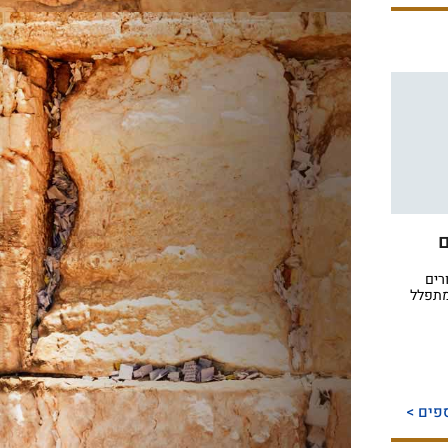
ם
רים
מתפלל
פים >