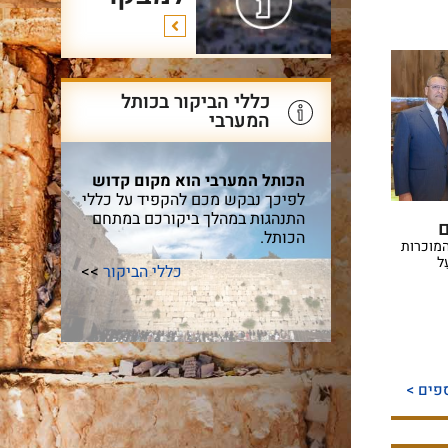
כללי הביקור בכותל
המערבי
הכותל המערבי הוא מקום קדוש
לפיכך נבקש מכם להקפיד על כללי
התנהגות במהלך ביקורכם במתחם
ם
הכותל.
המוכרות
ל
כללי הביקור
>>
פים >