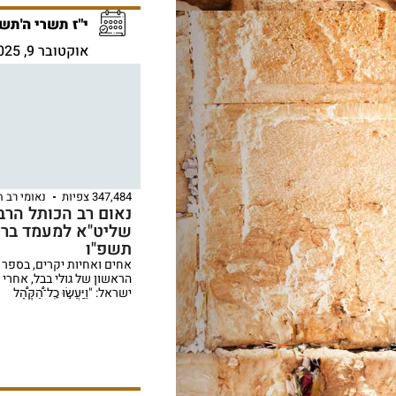
י"ז תשרי ה'תשפ
אוקטובר 9, 2025
347,484 צפיות
נאומי רב 
נאום רב הכותל הרב
שליט"א למעמד ברכ
תשפ"ו
אחים ואחיות יקרים, בספר 
הראשון של גולי בבל, אחרי
ישראל: "וַיַּֽעֲשׂ֣וּ כׇֽל־הַ֠קָּהָ֠ל