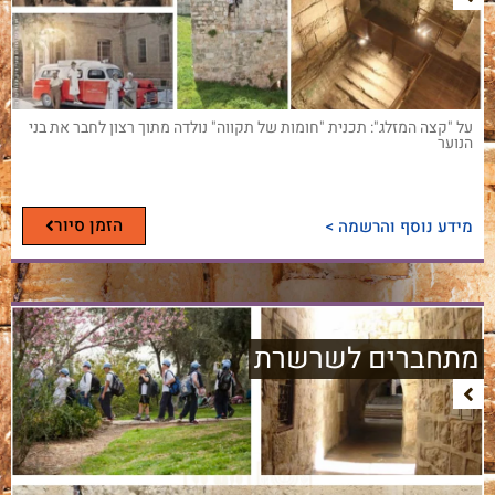
על "קצה המזלג": תכנית "חומות של תקווה" נולדה מתוך רצון לחבר את בני
הנוער
הזמן סיור
מידע נוסף והרשמה >
מתחברים לשרשרת