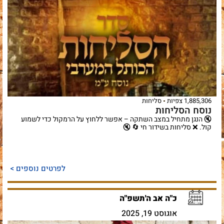
ג אב
י"ד אב
ט"ו אב
ט"ז אב
י"ז אב
31/07
30/07
29/07
28/07
27/0
הדלקת
רשת
ט״ו באב
פרשת
נרות:
ב
עקב
18:56
1,885,306 צפיות
סליחות
נוסח הסליחות
🔇 הנגן מתחיל במצב השתקה – אפשר ללחוץ על הרמקול כדי לשמוע
קול. ❌ סליחות בשידור חי 🔄 🔇
לפרטים נוספים >
כ"ה אב ה'תשפ"ה
אוגוסט 19, 2025