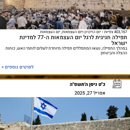
403,167 צפיות
יום הזיכרון ויום העצמאות
,
יום העצמאות
תפילה חגיגית לרגל יום העצמאות ה-77 למדינת
ישראל
במהלך התפילה, נשאו המתפללים תפילה מיוחדת לשלום לוחמי האש, כוחות
ההצלה והביטחון
לפרטים נוספים >
כ"ט ניסן ה'תשפ"ה
אפריל 27, 2025