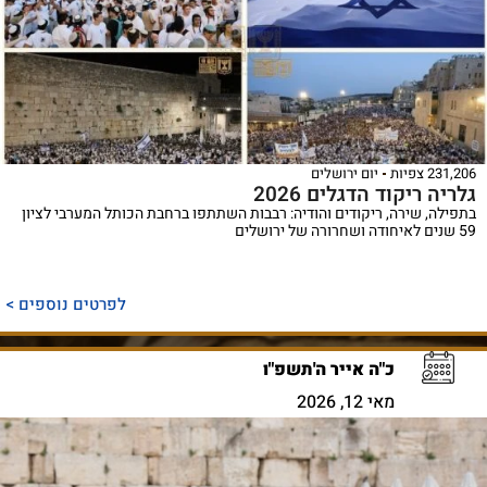
231,206 צפיות
יום ירושלים
גלריה ריקוד הדגלים 2026
בתפילה, שירה, ריקודים והודיה: רבבות השתתפו ברחבת הכותל המערבי לציון
59 שנים לאיחודה ושחרורה של ירושלים
לפרטים נוספים >
כ"ה אייר ה'תשפ"ו
מאי 12, 2026