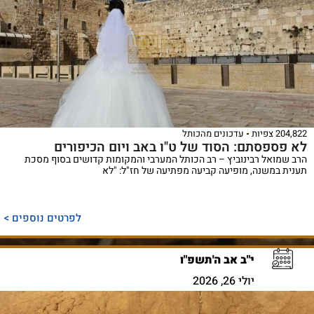
204,822 צפיות
עדכונים מהכותל
לא פספסתם: הסוד של ט"ו באב ויום הכיפורים
הרב שמואל רבינוביץ – רב הכותל המערבי והמקומות קדושים בסוף מסכת
תענית במשנה, מופיעה קביעה מפתיעה של חז"ל: "לא
לפרטים נוספים >
י"ב אב ה'תשפ"ו
יולי 26, 2026