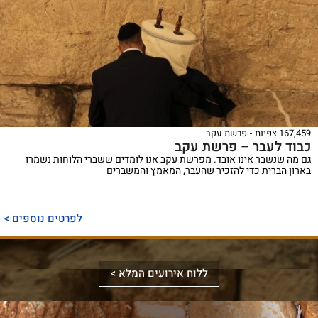
167,459 צפיות
פרשת עקב
כבוד לעבר – פרשת עקב
גם מה שנשבר אינו אובד. מפרשת עקב אנו לומדים ששברי הלוחות נשמרו
בארון הברית כדי להזכיר שהעבר, המאמץ והמשברים
ספר
ייחודי
לפרטים נוספים >
המכנס,
לראשונה,
ספר
את
אלבומי
ללוח אירועים המלא >
מכלול
באמצעות
מפואר
הדינים
תמונות
המשחזר