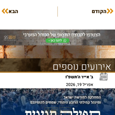
הקודם
הבא
אירועים נוספים
ב' אייר ה'תשפ"ו
אפריל 19, 2026