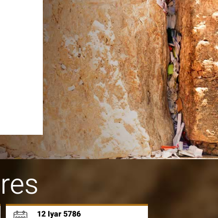
res
12 Iyar 5786