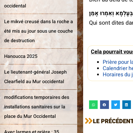
occidental
דַּאֲמִירָן בְּעָלְמָא וְא
Le mikvé creusé dans la roche a
Qui sont dites da
r details >
été mis au jour sous une couche
Further details >
de destruction
Cela pourrait vou
Hanoucca 2025
Prière pour l
Calendrier h
Le lieutenant-général Joseph
Horaires du 
Clearfield au Mur occidental
modifications temporaires des
installations sanitaires sur la
place du Mur Occidental
LE PRÉCÉDEN
Avec larmes et prière : 35