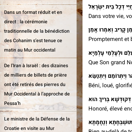
בְּחַיֵּיכוֹן וּבְיוֹמֵיכוֹן ו
Dans un format réduit et en
Dans votre vie, vo
direct : la cérémonie
בַּעֲגָלָא וּבִזְמַן קָרִיב
traditionnelle de la bénédiction
Promptement et b
des Cohanim s’est tenue ce
matin au Mur occidental
יְהֵא שְׁמֵהּ רַבָּא מְבָר
Que Son grand Nom
De l’Iran à Israël : des dizaines
de milliers de billets de prière
יִתְבָּרַךְ וְיִשְׁתַּבַּח וְיִ
es coulisses
Le périple vers
Jérusalem
ont été retirés des pierres du
Béni, loué, glorifi
ccidental, vieux de
Mur Occidental à l’approche de
Avez-vous jamais pensé à
 ! Une visite
וְיִתְהַדַּר וְיִתְעַלֶּה וְ
Pessa’h
visiter tous les lieux par
ine fascinante des
Honoré, élevé enco
lesquels votre famille a passé
rtes nouvellement
durant ces dernières 2000
 de l'enceinte du Mur
Le ministre de la Défense de la
לְעֵלָּא מִן כָּל בִּרְכָת
années ? C'est à présent
al.
Croatie en visite au Mur
Bien au-delà de t
possible !