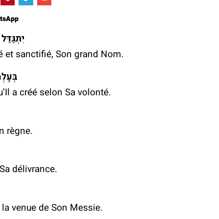
atsApp
מֵהּ רַבָּא
ié et sanctifié, Son grand Nom.
עוּתֵהּ
Il a créé selon Sa volonté.
on règne.
r Sa délivrance.
e la venue de Son Messie.