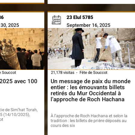
86
23 Elul 5785
30, 2025
September 16, 2025
e Souccot
21,178 visitas
Fête de Souccot
 2025 avec 100
Un message de paix du monde
entier : les émouvants billets
retirés du Mur Occidental à
l’approche de Roch Hachana
rtie de Sim’hat Torah,
785 (14/10/2025),
À l’approche de Roch Hachana et selon la
ot
tradition : les billets de prière déposés au
cours des six