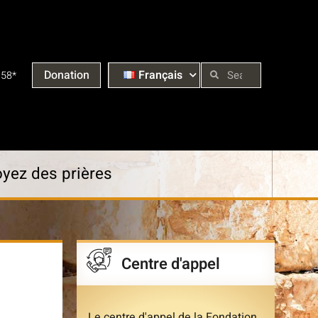
Donation
Français
958*
yez des prières
Centre d'appel
Le centre d'appel de la Fondation