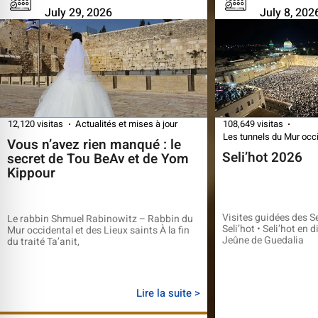
July 29, 2026
July 8, 202
12,120 visitas
Actualités et mises à jour
108,649 visitas
Les tunnels du Mur occ
Vous n’avez rien manqué : le
Seli’hot 2026
secret de Tou BeAv et de Yom
Kippour
Visites guidées des Se
Le rabbin Shmuel Rabinowitz – Rabbin du
Seli’hot • Seli’hot en 
Mur occidental et des Lieux saints À la fin
Jeûne de Guedalia
du traité Ta’anit,
Lire la suite >