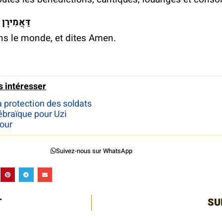
ִמְרוּ אָמֵן
ns le monde, et dites Amen.
Further details >
s intéresser
a protection des soldats
ébraïque pour Uzi
jour
Suivez-nous sur WhatsApp
T
SU