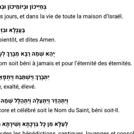
ּבְחַיֵּי דְכָל בֵּית יִשְׂרָאֵל
s jours, et dans la vie de toute la maison d’Israël.
 וְאִמְרוּ אָמֵן
ientôt, et dites Amen.
ַךְ לְעָלַם וּלְעָלְמֵי עָלְמַיָּא
 soit béni à jamais et pour l’éternité des éternités.
תְפָּאַר וְיִתְרוֹמַם וְיִתְנַשֵּׂא
Tunnels du Kotel
Regard vers le
é, exalté, élevé.
Aujourd'hui n'est pas comme
Une expérience de r
hier… Le cœur de Jérusalem se
virtuelle inoubliable
יִתְהַלָּל שְׁמֵהּ דְּקוּדְשָׁא בְּרִיךְ הוּא
renouvelle sans cesse. Vous
re et célébré soit le Nom du Saint, béni soit-Il.
êtes conviés à une rencontre
passionnante avec notre
ָא וְשִׁירָתָא תּוּשְׁבְּחָתָא וְנֶחָמָתָא
histoire à tous.
Further details >
outes les bénédictions, cantiques, louanges et consol