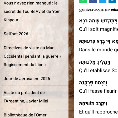
Vous n’avez rien manqué : le
Suivez-nous sur Wh
secret de Tou BeAv et de Yom
Kippour
יִתְגַּדַּל וְיִתְקַדַּשׁ שְׁ
Qu’Il soit magnif
Seli’hot 2026
בְּעָלְמָא דִּי בְרָא כִּרְ
Directives de visite au Mur
Dans le monde qu’
Occidental pendant la guerre «
וְיַמְלִיךְ מַלְכוּתֵהּ
Rugissement du Lion »
Qu’Il établisse S
Jour de Jérusalem 2026
וְיַצְמַח פֻּרְקָנֵהּ
Qu’Il fasse fleuri
Visite du président de
l’Argentine, Javier Milei
וִיקָרֵב מְשִׁיחֵהּ
Et qu’Il rapproch
Bibliothèque de l’Omer