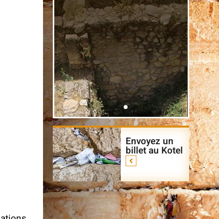
 passé
Dans les coulisses
Le pé
Jéru
Envoyez un
billet au Kotel
éalité
Du Mur occidental, vieux de
Avez-v
2000 ans ! Une visite
visiter
souterraine fascinante des
lesque
découvertes nouvellement
durant
exposées de l'enceinte du Mur
années
occidental.
ations.
possib