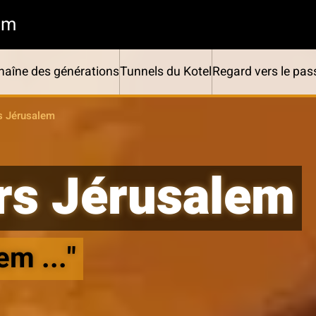
em
Chaîne des générations
Tunnels du Kotel
Regard vers le pas
rs Jérusalem
ers Jérusalem
em ..."