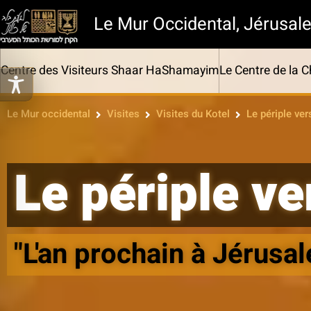
Le Mur Occidental, Jérusal
Centre des Visiteurs Shaar HaShamayim
Le Centre de la 
Le Mur occidental
Visites
Visites du Kotel
Le périple ve
Le périple v
"L'an prochain à Jérusal