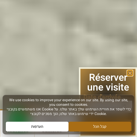
Réserver
une visite
Date d'arrivée
le suivant
Nouvelles
Caméras
Itinéraires
Plus