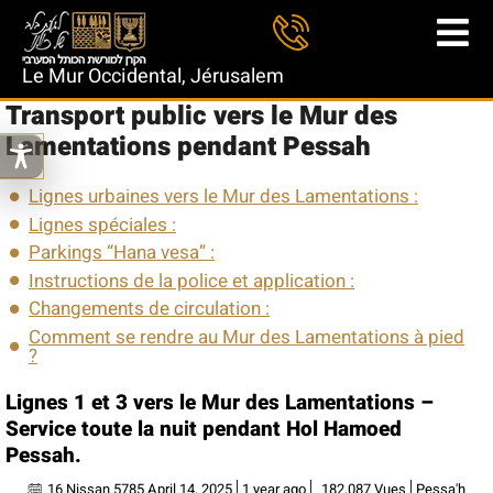
Le Mur Occidental, Jérusalem
Transport public vers le Mur des
Lamentations pendant Pessah
Lignes urbaines vers le Mur des Lamentations :
Lignes spéciales :
Parkings “Hana vesa” :
Instructions de la police et application :
Changements de circulation :
Comment se rendre au Mur des Lamentations à pied
?
Lignes 1 et 3 vers le Mur des Lamentations –
Service toute la nuit pendant Hol Hamoed
Pessah.
16 Nissan 5785 April 14, 2025
1 year ago
182,087 Vues
Pessa'h