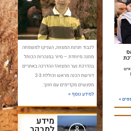
לכבוד חגיגת המצווה, העניקו למשפחה
ס
מתנה מיוחדת – סיור במנהרות הכותל
כת
בהדרכת נער המצווה! ההדרכה באתרים
ם: מעל 50 אלף איש
דורשת הכנה מראש וכוללת 2-3
מפגשים מקדימים עם חונך.
למידע נוסף >
פים >
מידע
למבקר