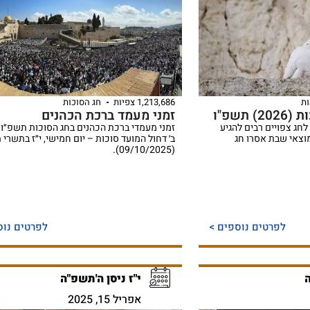
ת
1,213,686 צפיות
חג הסוכות
תשפ"ו
זמני מעמד ברכת הכהנים
ג צפויים רבים להגיע
וצאי שבת אסרו חג
ב׳ דחול המועד סוכות – יום חמישי, י״ז בתשרי 
(09/10/2025).
לפרטים נוספים >
לפרטים נוס
ה
י"ז ניסן ה'תשפ"ה
אפריל 15, 2025