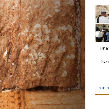
 2 מיליון איש
אלול
פים >