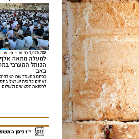
1,076,708 צפיות
תשעה ב
למעלה ממאה אלף 
הכותל המערבי במה
באב
בסיום המעמד שרו האלפים א
ו'אחינו כל בית ישראל' בת
לרפואת הפצועים ולשלום
י"ז ניסן ה'תשפ