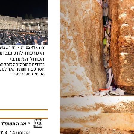
417,873 צפיות
חג השבועו
היערכות לחג שבוע
הכותל המערבי
בדרכים המובילות לכותל המער
חסד כיבוד ושתיה קלה לטוב
הכותל המערבי יערך
י' אב ה'תשפ"ד
אוגוסט 14, 2024