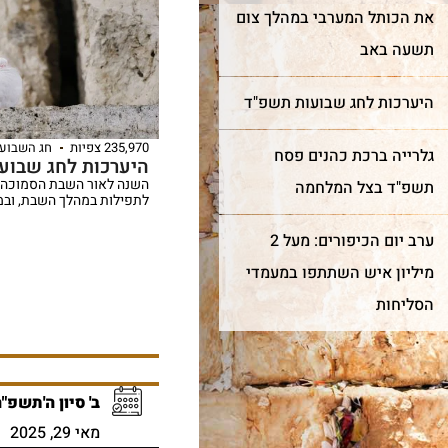
את הכותל המערבי במהלך צום
תשעה באב
היערכות לחג שבועות תשפ"ד
235,970 צפיות
חג השבועו
גלרייה ברכת כהנים פסח
היערכות לחג שבועות (2026) 
השנה לאור השבת הסמוכה לח
תשפ"ד בצל המלחמה
לתפילות במהלך השבת, ובמ
ערב יום הכיפורים: מעל 2
מיליון איש השתתפו במעמדי
הסליחות
ב' סיון ה'תשפ"
מאי 29, 2025