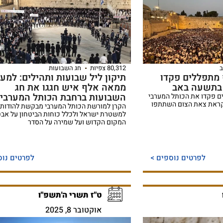
80,312 צפיות
חג השבועות
־100 אלף מתפללים פקדו
תיקון ליל שבועות ותהילים: למע
 בתשעה באב
ממאה אלף איש חגגו את חג
השבועות ברחבת הכותל המערבי
 פקדו את הכותל המערבי
קראת צאת הצום השתתפו
הקרן למורשת הכותל המערבי מבקשת להודות
למשטרת ישראל ולכלל כוחות הביטחון על אב
המקום הקדוש ועל שמירה על הסדר
לפרטים נוספים >
לפרטים נוס
ט"ז תשרי ה'תשפ"ו
אוקטובר 8, 2025