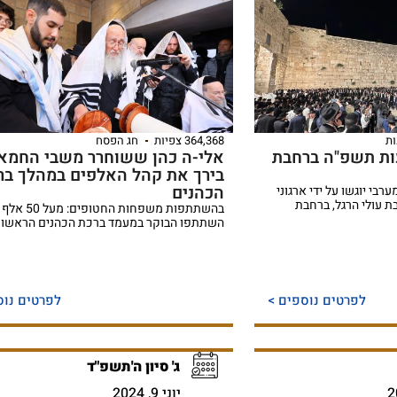
ת
364,368 צפיות
חג הפסח
ות תשפ"ה ברחבת
אלי-ה כהן ששוחרר משבי החמא
בירך את קהל האלפים במהלך בר
הכהנים
בי יוגשו על ידי ארגוני
ת עולי הרגל, ברחבת
בהשתתפות משפחות החטופי
השתתפו הבוקר במעמד ברכת הכהנים הראשון
לפרטים נוספים >
לפרטים נוס
ג' סיון ה'תשפ"ד
יוני 9, 2024