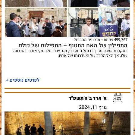
499,767 צפיות
עדכונים מהכותל
התפילין של האח החטוף – התפילות של כולם
בטקס מרגש שנערך בכותל המערבי, חגג זיו ברסלבסקי את בר המצווה
שלו, אך הצל הכבד של היעדרותו של אחיו,
לפרטים נוספים >
א' אדר ב' ה'תשפ"ד
מרץ 11, 2024