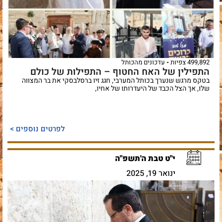
499,892 צפיות
עדכונים מהכותל
התפילין של האח החטוף – התפילות של כולם
בטקס מרגש שנערך בכותל המערבי, חגג זיו ברסלבסקי את בר המצווה
שלו, אך הצל הכבד של היעדרותו של אחיו,
לפרטים נוספים >
י"ט טבת ה'תשפ"ה
ינואר 19, 2025