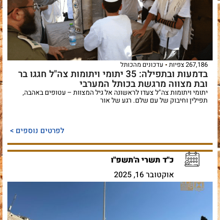
267,186 צפיות
עדכונים מהכותל
בדמעות ובתפילה: 35 יתומי ויתומות צה"ל חגגו בר
ובת מצווה מרגשת בכותל המערבי
יתומי ויתומות צה"ל צעדו לראשונה אל גיל המצוות – עטופים באהבה,
תפילין וחיבוק של עם שלם. רגע של אור
לפרטים נוספים >
כ"ד תשרי ה'תשפ"ו
אוקטובר 16, 2025