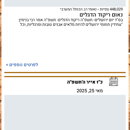
448,029 צפיות
נאומי רב הכותל המערבי
נאום ריקוד הדגלים
בס"ד יום ירושלים- תשפ"ה ריקוד הדגלים- תשפ"ה אמר רבי בנימין:
"עתידין תחומי ירושלים להיות מלאים אבנים טובות ומרגליות, וכל
לפרטים נוספים >
כ"ז אייר ה'תשפ"ה
מאי 25, 2025