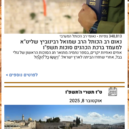
348,813 צפיות
נאומי רב הכותל המערבי
נאום רב הכותל הרב שמואל רבינוביץ שליט"א
למעמד ברכת הכהנים סוכות תשפ"ו
אחים ואחיות יקרים, בספר נחמיה מתואר חג הסוכות הראשון של גולי
בבל, אחרי שחזרו הביתה לארץ ישראל: "וַיַּֽעֲשׂ֣וּ כׇֽל־הַ֠קָּהָ֠ל
לפרטים נוספים >
ט"ז תשרי ה'תשפ"ו
אוקטובר 8, 2025