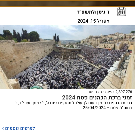
ז' ניסן ה'תשפ"ד
אפריל 15, 2024
2,897,276 צפיות
חג הפסח
זמני ברכת הכהנים פסח 2024
ברכת הכהנים בסימן 'וישם לך שלום' תתקיים ביום ה', י"ז ניסן תשפ"ד, ב'
דחוה"מ פסח – 25/04/2024
לפרטים נוספים >