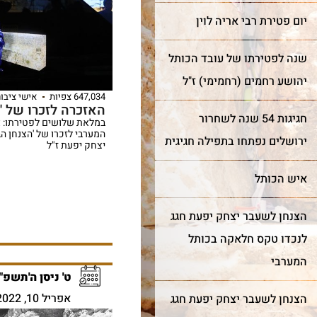
יום פטירת רבי אריה לוין
שנה לפטירתו של עובד הכותל
יהושע רחמים (רחמימי) ז"ל
647,034 צפיות
אישי ציבור
האזכרה לזכרו של '
חגיגות 54 שנה לשחרור
במלאת שלושים לפטירתו: 
המערבי לזכרו של 'הצנחן ה
ירושלים נפתחו בתפילה חגיגית
יצחק יפעת ז"ל
איש הכותל
הצנחן לשעבר יצחק יפעת חגג
לנכדו טקס חלאקה בכותל
המערבי
ט' ניסן ה'תשפ"
אפריל 10, 2022
הצנחן לשעבר יצחק יפעת חגג