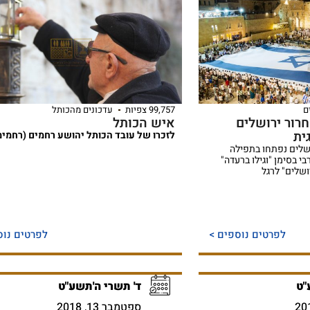
ם
99,757 צפיות
עדכונים מהכותל
ה לשחרור ירושלים
איש הכותל
ית
לזכרו של עובד הכותל יהושע רחמים (רחמימי
ר ירושלים נפתחו בתפילה
 בסימן "וגילו ברעדה"
שלים" לרגל
לפרטים נוספים >
לפרטים נוס
"ט
ד' תשרי ה'תשע"ט
ספטמבר 13, 2018