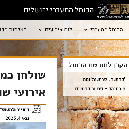
הכותל המערבי ירושלים
הכותל המערבי
לוח אירועים
מצלמות הכו
הכותל המערבי
תגיות
הקרן למורשת הכותל
שולחן כמ
'קדושה', 'פרישות' ומה
אירועי שו
שביניהם – פרשת קדושים
ו' אייר ה'תשפ"
מאי 4, 2025