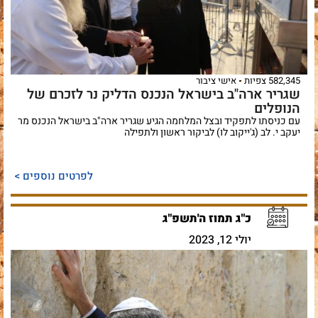
582,345 צפיות
אישי ציבור
שגריר ארה"ב בישראל הנכנס הדליק נר לזכרם של
הנופלים
עם כניסתו לתפקיד ובצל המלחמה הגיע שגריר ארה"ב בישראל הנכנס מר
יעקב י. לב (ג'ייקוב לו) לביקור ראשון ולתפילה
לפרטים נוספים >
כ"ג תמוז ה'תשפ"ג
יולי 12, 2023