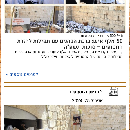
500,946 צפיות
חג הסוכות
50 אלף איש: ברכת הכהנים עם תפילות לחזרת
החטופים – סוכות תשפ"ה
עד עתה פקדו את הכותל כמאתיים אלף איש • במעמד נשאו הרבבות
תפילות לחזרתם של החטופים להצלחת חיילי צה"ל
לפרטים נוספים >
י"ז ניסן ה'תשפ"ד
אפריל 25, 2024